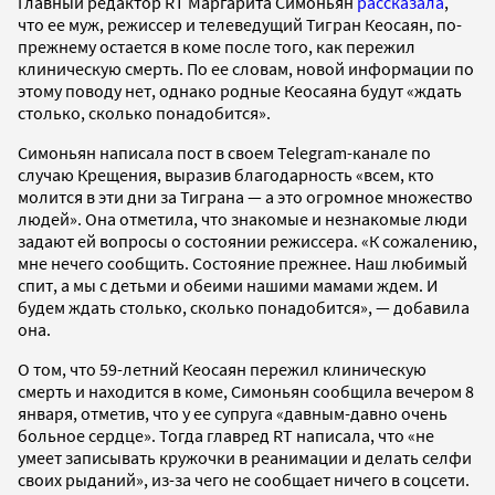
Главный редактор RT Маргарита Симоньян
рассказала
,
что ее муж, режиссер и телеведущий Тигран Кеосаян, по-
прежнему остается в коме после того, как пережил
клиническую смерть. По ее словам, новой информации по
этому поводу нет, однако родные Кеосаяна будут «ждать
столько, сколько понадобится».
Симоньян написала пост в своем Telegram-канале по
случаю Крещения, выразив благодарность «всем, кто
молится в эти дни за Тиграна — а это огромное множество
людей». Она отметила, что знакомые и незнакомые люди
задают ей вопросы о состоянии режиссера. «К сожалению,
мне нечего сообщить. Состояние прежнее. Наш любимый
спит, а мы с детьми и обеими нашими мамами ждем. И
будем ждать столько, сколько понадобится», — добавила
она.
О том, что 59-летний Кеосаян пережил клиническую
смерть и находится в коме, Симоньян сообщила вечером 8
января, отметив, что у ее супруга «давным-давно очень
больное сердце». Тогда главред RT написала, что «не
умеет записывать кружочки в реанимации и делать селфи
своих рыданий», из-за чего не сообщает ничего в соцсети.