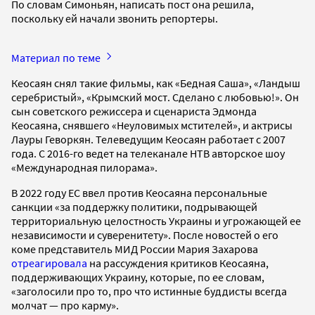
По словам Симоньян, написать пост она решила,
поскольку ей начали звонить репортеры.
Материал по теме
Кеосаян снял такие фильмы, как «Бедная Саша», «Ландыш
серебристый», «Крымский мост. Сделано с любовью!». Он
сын советского режиссера и сценариста Эдмонда
Кеосаяна, снявшего «Неуловимых мстителей», и актрисы
Лауры Геворкян. Телеведущим Кеосаян работает с 2007
года. С 2016-го ведет на телеканале НТВ авторское шоу
«Международная пилорама».
В 2022 году ЕС ввел против Кеосаяна персональные
санкции «за поддержку политики, подрывающей
территориальную целостность Украины и угрожающей ее
независимости и суверенитету». После новостей о его
коме представитель МИД России Мария Захарова
отреагировала
на рассуждения критиков Кеосаяна,
поддерживающих Украину, которые, по ее словам,
«заголосили про то, про что истинные буддисты всегда
молчат — про карму».