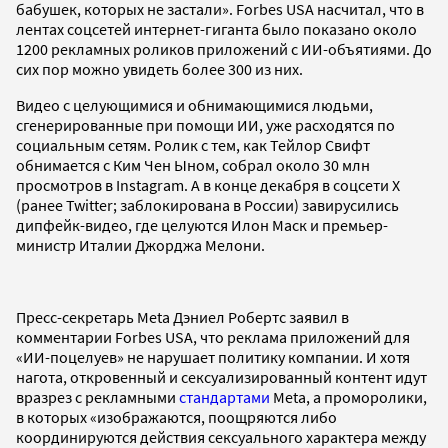
бабушек, которых не застали». Forbes USA насчитал, что в
лентах соцсетей интернет-гиганта было показано около
1200 рекламных роликов приложений с ИИ-объятиями. До
сих пор можно увидеть более 300 из них.
Видео с целующимися и обнимающимися людьми,
сгенерированные при помощи ИИ, уже расходятся по
социальным сетям. Ролик с тем, как Тейлор Свифт
обнимается с Ким Чен Ыном, собрал около 30 млн
просмотров в Instagram. А в конце декабря в соцсети X
(ранее Twitter; заблокирована в России) завирусились
дипфейк-видео, где целуются Илон Маск и премьер-
министр Италии Джорджа Мелони.
Пресс-секретарь Meta Дэниел Робертс заявил в
комментарии Forbes USA, что реклама приложений для
«ИИ-поцелуев» не нарушает политику компании. И хотя
нагота, откровенный и сексуализированный контент идут
вразрез с рекламными
стандартами
Meta, а проморолики,
в которых «изображаются, поощряются либо
координируются действия сексуального характера между