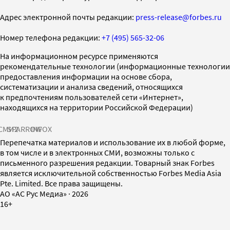
Адрес электронной почты редакции:
press-release@forbes.ru
Номер телефона редакции:
+7 (495) 565-32-06
На информационном ресурсе применяются
рекомендательные технологии (информационные технологии
предоставления информации на основе сбора,
систематизации и анализа сведений, относящихся
к предпочтениям пользователей сети «Интернет»,
находящихся на территории Российской Федерации)
СМИ2
SPARROW
INFOX
Перепечатка материалов и использование их в любой форме,
в том числе и в электронных СМИ, возможны только с
письменного разрешения редакции. Товарный знак Forbes
является исключительной собственностью Forbes Media Asia
Pte. Limited. Все права защищены.
AO «АС Рус Медиа»
·
2026
16+