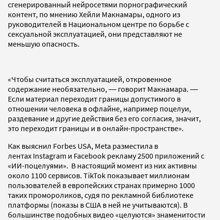
сгенерированный нейросетями порнографический
контент, по мнению Хейли Макнамары, одного из
руководителей в Национальном центре по борьбе с
сексуальной эксплуатацией, они представляют не
меньшую опасность.
«Чтобы считаться эксплуатацией, откровенное
содержание необязательно, ― говорит Макнамара. ―
Если материал переходит границы допустимого в
отношении человека в офлайне, например поцелуи,
раздевание и другие действия без его согласия, значит,
это переходит границы и в онлайн-пространстве».
Как выяснил Forbes USA, Meta разместила в
лентах Instagram и Facebook рекламу 2500 приложений с
«ИИ-поцелуями». В настоящий момент из них активны
около 1100 сервисов. TikTok показывает миллионам
пользователей в европейских странах примерно 1000
таких промороликов, судя по рекламной библиотеке
платформы (показы в США в ней не учитываются). В
большинстве подобных видео «целуются» знаменитости