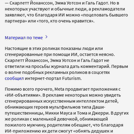
— Скарлетт Йоханссон, Эмма Уотсон и Галь Гадот. Но в
некоторых участвуют и обычные люди, а рекламодатели
заявляют, что благодаря ИИ можно «поцеловать бывшего
партнера» или «того, кто очень нравится».
Материал по теме
Настоящие в этих роликах показаны люди или
сгенерированные при помощи ИИ, остается неясно.
Скарлетт Йоханссон, Эмма Уотсон и Галь Гадот не
ответили на просьбы журнала дать комментарий. Первым
о волне подобных рекламных роликов в соцсетях
сообщил
интернет-портал Futurism.
Помимо всего прочего, Meta продвигает приложения с
«ИИ-объятиями». В рекламе некоторых можно увидеть
сгенерированных искусственным интеллектом детей,
обнимающих героев мультфильмов типа Даши-
путешественницы, Микки Мауса и Тома и Джерри. В других
же роликах с маленькой девочкой, обнимающей
пожилого мужчину, родителям обещают, что благодаря
ИИ-приложению их дети смогут «обнять дедушек и