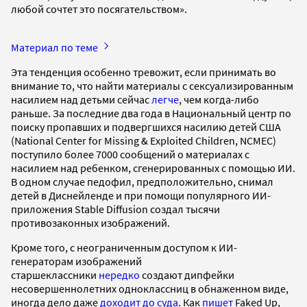
любой сочтет это посягательством».
Материал по теме
Эта тенденция особенно тревожит, если принимать во
внимание то, что найти материалы с сексуализированным
насилием над детьми сейчас
легче
, чем когда-либо
раньше. За последние два года в Национальный центр по
поиску пропавших и подвергшихся насилию детей США
(National Center for Missing & Exploited Children, NCMEC)
поступило более 7000 сообщений о материалах с
насилием над ребенком, сгенерированных с помощью ИИ.
В одном случае педофил, предположительно, снимал
детей в Диснейленде и при помощи популярного ИИ-
приложения Stable Diffusion создал тысячи
противозаконных изображений.
Кроме того, с неограниченным доступом к ИИ-
генераторам изображений
старшеклассники
нередко
создают дипфейки
несовершеннолетних одноклассниц в обнаженном виде,
иногда дело даже
доходит до суда
. Как
пишет
Faked Up,