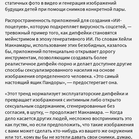
статичных фото в видео и генерация изображений
будущих детей при помощи снимков конкретной пары.
Распространенность приложений для создания «ИИ-
поцелуев», которую подкрепляет вирусность соцсетей, —
тревожный пример того, как дипфейки становятся
мейнстримом в эпоху генеративного ИИ. По словам Хейли
Макнамары, использование этих безобидных, казалось
бы, приложений потенциально открывает дорогу
инструментам, позволяющим создавать более
реалистичное дипфейк-порно и делает доступнее другие
способы сексуализированного насилия на основе
изображения определенного человека. «Это самый
настоящий ящик Пандоры», ― предостерегает она.
«Этот тренд нормализует эксплуататорские дипфейки и
превращает изображения с интимным либо открыто
сексуальным содержанием, сгенерированные без
согласия, в шутку, — продолжает Макнамара. — Когда
дело касается других людей, несложно воспринимать это
как пустяк, но если предположить, что такие изображения
с вами может сделать кто-нибудь из вашего же окружения
или тот, кому вы бы не хотели давать свои снимки, думаю,