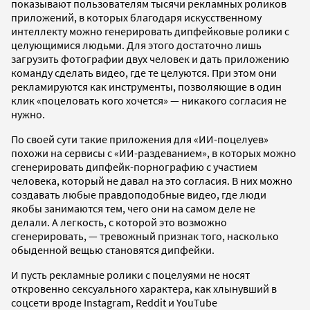
показывают пользователям тысячи рекламных роликов
приложений, в которых благодаря искусственному
интеллекту можно генерировать дипфейковые ролики с
целующимися людьми. Для этого достаточно лишь
загрузить фотографии двух человек и дать приложению
команду сделать видео, где те целуются. При этом они
рекламируются как инструменты, позволяющие в один
клик «поцеловать кого хочется» — никакого согласия не
нужно.
По своей сути такие приложения для «ИИ-поцелуев»
похожи на сервисы с «ИИ-раздеванием», в которых можно
сгенерировать дипфейк-порнографию с участием
человека, который не давал на это согласия. В них можно
создавать любые правдоподобные видео, где люди
якобы занимаются тем, чего они на самом деле не
делали. А легкость, с которой это возможно
сгенерировать, — тревожный признак того, насколько
обыденной вещью становятся дипфейки.
И пусть рекламные ролики с поцелуями не носят
откровенно сексуального характера, как хлынувший в
соцсети вроде Instagram, Reddit и YouTube