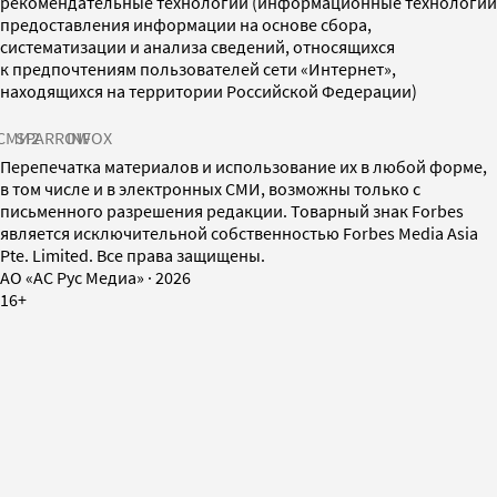
рекомендательные технологии (информационные технологии
предоставления информации на основе сбора,
систематизации и анализа сведений, относящихся
к предпочтениям пользователей сети «Интернет»,
находящихся на территории Российской Федерации)
СМИ2
SPARROW
INFOX
Перепечатка материалов и использование их в любой форме,
в том числе и в электронных СМИ, возможны только с
письменного разрешения редакции. Товарный знак Forbes
является исключительной собственностью Forbes Media Asia
Pte. Limited. Все права защищены.
AO «АС Рус Медиа»
·
2026
16+