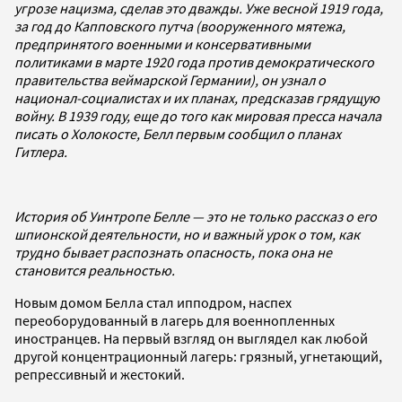
угрозе нацизма, сделав это дважды. Уже весной 1919 года,
за год до Капповского путча (вооруженного мятежа,
предпринятого военными и консервативными
политиками в марте 1920 года против демократического
правительства веймарской Германии), он узнал о
национал-социалистах и их планах, предсказав грядущую
войну. В 1939 году, еще до того как мировая пресса начала
писать о Холокосте, Белл первым сообщил о планах
Гитлера.
История об Уинтропе Белле — это не только рассказ о его
шпионской деятельности, но и важный урок о том, как
трудно бывает распознать опасность, пока она не
становится реальностью.
Новым домом Белла стал ипподром, наспех
переоборудованный в лагерь для военнопленных
иностранцев. На первый взгляд он выглядел как любой
другой концентрационный лагерь: грязный, угнетающий,
репрессивный и жестокий.