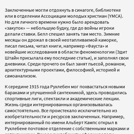
Заключенные могли отдохнуть в синагоге, библиотеке
или в отделении Ассоциации молодых христиан (YMCA).
Но для личного времени нужно было арендовать
«закуток» — небольшую будку, где до войны игроки
делали ставки. Белл спешил занять там место. Зимние
месяцы он дрожал в своей неотапливаемой каморке,
писал письма, читал книги, например «Фауста» и
новейшие исследования в области феноменологии (Эдит
Штайн присылала ему последние статьи), и заполнял свои
дневники. Среди прочего он был занят пьесой, романом,
архитектурными проектами, философией, историей и
самоанализом.
К середине 1915 года Рухлебен мог похвастаться новыми
бараками и улучшенной сантехникой, здесь проводились
спортивные лиги, спектакли и академические лекции.
Жизнь среди интернированных организовывалась
самостоятельно. Все проистекало исключительно из
изобретательности и ресурсов заключенных. Например,
интернированный по имени Альберт Кампс открыл в
Рухлебене почтовое отделение с собственными марками и