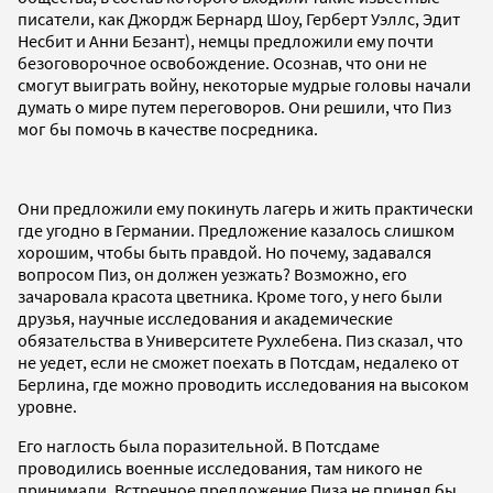
писатели, как Джордж Бернард Шоу, Герберт Уэллс, Эдит
Несбит и Анни Безант), немцы предложили ему почти
безоговорочное освобождение. Осознав, что они не
смогут выиграть войну, некоторые мудрые головы начали
думать о мире путем переговоров. Они решили, что Пиз
мог бы помочь в качестве посредника.
Они предложили ему покинуть лагерь и жить практически
где угодно в Германии. Предложение казалось слишком
хорошим, чтобы быть правдой. Но почему, задавался
вопросом Пиз, он должен уезжать? Возможно, его
зачаровала красота цветника. Кроме того, у него были
друзья, научные исследования и академические
обязательства в Университете Рухлебена. Пиз сказал, что
не уедет, если не сможет поехать в Потсдам, недалеко от
Берлина, где можно проводить исследования на высоком
уровне.
Его наглость была поразительной. В Потсдаме
проводились военные исследования, там никого не
принимали. Встречное предложение Пиза не принял бы