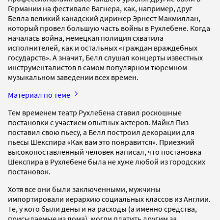
Германии на фестивале Вагнера, как, например, друг
Белла великий канадский дирижер Эрнест Макмиллан,
который провел большую часть войны в Рухлебене. Когда
началась война, немецкая полиция схватила
исполнителей, как и остальных «граждан враждебных
государств». А значит, Белл слушал концерты известных
инструменталистов в самом популярном тюремном
музыкальном заведении всех времен.
Материал по теме
Тем временем театр Рухлебена ставил роскошные
постановки с участием опытных актеров. Майкл Пиз
поставил свою пьесу, а Белл построил декорации для
пьесы Шекспира «Как вам это понравится». Приезжий
высокопоставленный человек написал, что постановка
Шекспира в Рухлебене была не хуже любой из городских
постановок.
Хотя все они были заключенными, мужчины
импортировали иерархию социальных классов из Англии.
Те, у кого были деньги на расходы (а именно средства,
присылаемые из дома), могли платить другим за