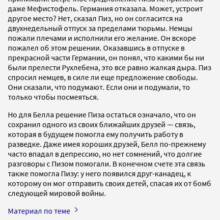
даже Мефистофель. Германия отказала. Может, устроит
другое место? Нет, сказал Пиз, но он согласится на
двухнедельный отпуск за пределами тюрьмы. Немцы
пожали плечами и исполнили его желание. Он вскоре
пожалел об этом решении. Оказавшись в отпуске в
прекрасной части Германии, он понял, что какими бы ни
были прелести Рухлебена, это все равно жалкая дыра. Пиз
спросил немцев, в силе ли еще предложение свободы.
Они сказали, что подумают. Если они и подумали, то
только чтобы посмеяться.
Но для Белла решение Пиза остаться означало, что он
сохранил одного из своих ближайших друзей — связь,
которая в будущем помогла ему получить работу в
разведке. Даже имея хороших друзей, Белл по-прежнему
часто впадал в депрессию, но нет сомнений, что долгие
разговоры с Пизом помогали. В конечном счете эта связь
также помогла Пизу: у него появился друг-канадец, к
которому он мог отправить своих детей, спасая их от бомб
следующей мировой войны.
Материал по теме