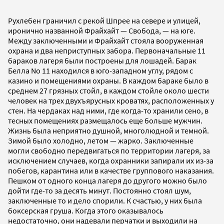
Рухлебен граничил с рекой Шпрее на севере и улицей,
иронично названной Фрайхайт — Свобода, — на юге.
Между заключенными и Фрайхайт стояла вооруженная
охрана и два неприступных забора. Первоначальные 11
бараков лагеря были построены для лошадей. Барак
Белла No 11 находился в юго-западном углу, рядом с
казино и помещениями охраны. В каждом бараке было в
среднем 27 грязных стойл, в каждом стойле около шести
человек на трех двухъярусных кроватях, расположенных у
стен. На чердаках над ними, где когда-то хранили сено, в
тесных помещениях размещалось еще больше мужчин.
Жизнь была неприятно душной, многолюдной и темной.
Зимой было холодно, летом — жарко. Заключенные
могли свободно передвигаться по территории лагеря, за
исключением случаев, когда охранники запирали их из-за
побегов, карантина или в качестве группового наказания.
Пешком от одного конца лагеря до другого можно было
дойти где-то за десять минут. Постоянно стоял шум,
заключенные то и дело спорили. К счастью, у них была
боксерская груша. Когда этого оказывалось
недостаточно, они надевали перчатки и выходили на