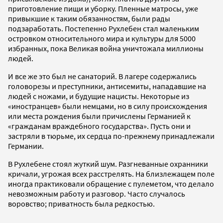
приготовление пищи и уборку. Пленные матросы, уже
привыкшие к таким обязанностям, были рады
подзаработать. Постепенно Рухлебен стал маленьким
островком относительного мира и культуры для 5000
избранных, пока Великая война уничтожала миллионы
людей.
И все же это был не санаторий. В лагере содержались
головорезы и преступники, антисемиты, нападавшие на
людей с ножами, и будущие нацисты. Некоторые из
«иностранцев» были немцами, но в силу происхождения
или места рождения были причислены Германией к
«гражданам враждебного государства». Пусть они и
застряли в тюрьме, их сердца по-прежнему принадлежали
Германии.
В Рухлебене стоял жуткий шум. Разгневанные охранники
кричали, угрожая всех расстрелять. На близлежащем поле
иногда практиковали обращение с пулеметом, что делало
невозможным работу и разговор. Часто случалось
воровство; приватность была редкостью.