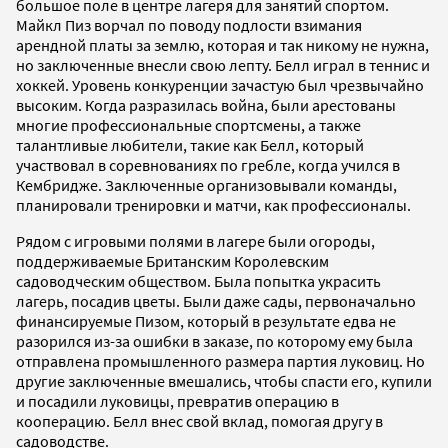
большое поле в центре лагеря для занятий спортом.
Майкл Пиз ворчал по поводу подлости взимания
арендной платы за землю, которая и так никому не нужна,
но заключенные внесли свою лепту. Белл играл в теннис и
хоккей. Уровень конкуренции зачастую был чрезвычайно
высоким. Когда разразилась война, были арестованы
многие профессиональные спортсмены, а также
талантливые любители, такие как Белл, который
участвовал в соревнованиях по гребле, когда учился в
Кембридже. Заключенные организовывали команды,
планировали тренировки и матчи, как профессионалы.
Рядом с игровыми полями в лагере были огороды,
поддерживаемые Британским Королевским
садоводческим обществом. Была попытка украсить
лагерь, посадив цветы. Были даже сады, первоначально
финансируемые Пизом, который в результате едва не
разорился из-за ошибки в заказе, по которому ему была
отправлена промышленного размера партия луковиц. Но
другие заключенные вмешались, чтобы спасти его, купили
и посадили луковицы, превратив операцию в
кооперацию. Белл внес свой вклад, помогая другу в
садоводстве.