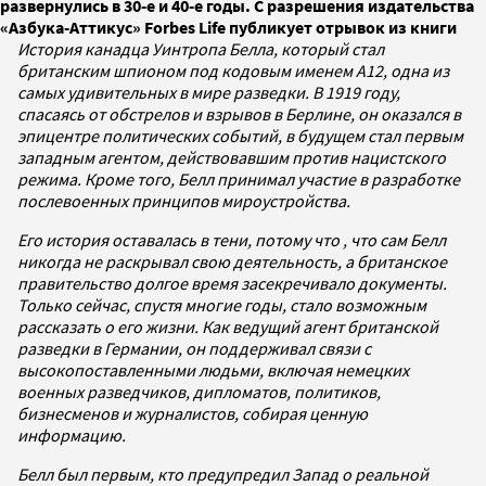
развернулись в 30-е и 40-е годы. С разрешения издательства
«Азбука-Аттикус» Forbes Life публикует отрывок из книги
История канадца Уинтропа Белла, который стал
британским шпионом под кодовым именем А12, одна из
самых удивительных в мире разведки. В 1919 году,
спасаясь от обстрелов и взрывов в Берлине, он оказался в
эпицентре политических событий, в будущем стал первым
западным агентом, действовавшим против нацистского
режима. Кроме того, Белл принимал участие в разработке
послевоенных принципов мироустройства.
Его история оставалась в тени, потому что , что сам Белл
никогда не раскрывал свою деятельность, а британское
правительство долгое время засекречивало документы.
Только сейчас, спустя многие годы, стало возможным
рассказать о его жизни. Как ведущий агент британской
разведки в Германии, он поддерживал связи с
высокопоставленными людьми, включая немецких
военных разведчиков, дипломатов, политиков,
бизнесменов и журналистов, собирая ценную
информацию.
Белл был первым, кто предупредил Запад о реальной