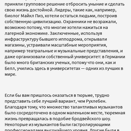
приняли групповое решение отбросить уныние и сделать
свою жизнь достойной. Лидеры, такие как, например,
биолог Майкл Пиз, хотели остаться людьми, построив
собственную цивилизацию. Охранники не возражали,
возможно потому, что многие хотели нажиться на
лагерной экономике. Заключенные, используя
инфраструктуру бывшего ипподрома, открывали
магазины, устраивали масштабные мероприятия,
например театральные и музыкальные представления, и
даже организовали собственный университет: в Германии
было много британских ученых, потому что они, как и
Белл, учились здесь в университетах — одних из лучших в
мире.
Если бы вам пришлось оказаться в тюрьме, трудно
представить себе лучший вариант, чем Рухлебен.
Благодаря тому, что множество талантливых музыкантов
было сосредоточено в одном маленьком месте, тюремная
жизнь превращалась в подобие бродвейского шоу.
Некоторые из музыкантов были гастролирующими
профессионалами высочайшего уровня. Другие были в