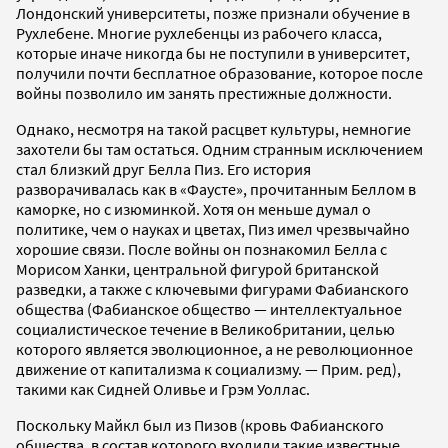
Лондонский университеты, позже признали обучение в
Рухлебене. Многие рухлебенцы из рабочего класса,
которые иначе никогда бы не поступили в университет,
получили почти бесплатное образование, которое после
войны позволило им занять престижные должности.
Однако, несмотря на такой расцвет культуры, немногие
захотели бы там остаться. Одним странным исключением
стал близкий друг Белла Пиз. Его история
разворачивалась как в «Фаусте», прочитанным Беллом в
каморке, но с изюминкой. Хотя он меньше думал о
политике, чем о науках и цветах, Пиз имел чрезвычайно
хорошие связи. После войны он познакомил Белла с
Морисом Ханки, центральной фигурой британской
разведки, а также с ключевыми фигурами Фабианского
общества (Фабианское общество — интеллектуальное
социалистическое течение в Великобритании, целью
которого является эволюционное, а не революционное
движение от капитализма к социализму. — Прим. ред),
такими как Сидней Оливье и Грэм Уоллас.
Поскольку Майкл был из Пизов (кровь Фабианского
общества, в состав которого входили такие известные