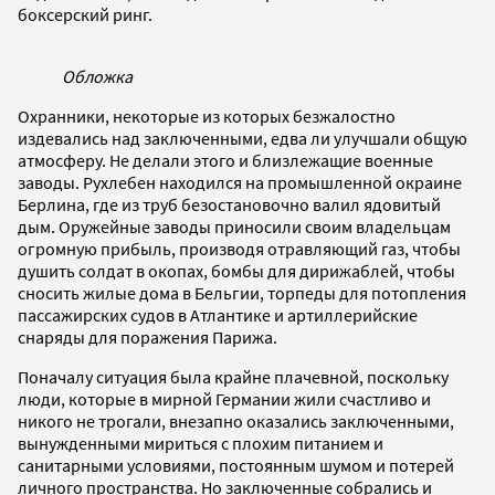
боксерский ринг.
Обложка
Охранники, некоторые из которых безжалостно
издевались над заключенными, едва ли улучшали общую
атмосферу. Не делали этого и близлежащие военные
заводы. Рухлебен находился на промышленной окраине
Берлина, где из труб безостановочно валил ядовитый
дым. Оружейные заводы приносили своим владельцам
огромную прибыль, производя отравляющий газ, чтобы
душить солдат в окопах, бомбы для дирижаблей, чтобы
сносить жилые дома в Бельгии, торпеды для потопления
пассажирских судов в Атлантике и артиллерийские
снаряды для поражения Парижа.
Поначалу ситуация была крайне плачевной, поскольку
люди, которые в мирной Германии жили счастливо и
никого не трогали, внезапно оказались заключенными,
вынужденными мириться с плохим питанием и
санитарными условиями, постоянным шумом и потерей
личного пространства. Но заключенные собрались и