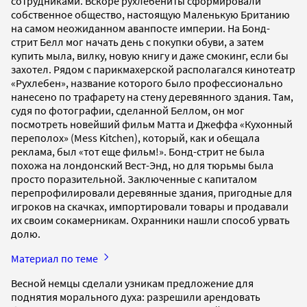
сотрудниками. Вскоре рухлебениты сформировали
собственное общество, настоящую Маленькую Британию
на самом неожиданном аванпосте империи. На Бонд-
стрит Белл мог начать день с покупки обуви, а затем
купить мыла, вилку, новую книгу и даже смокинг, если бы
захотел. Рядом с парикмахерской располагался кинотеатр
«Рухлебен», название которого было профессионально
нанесено по трафарету на стену деревянного здания. Там,
судя по фотографии, сделанной Беллом, он мог
посмотреть новейший фильм Матта и Джеффа «Кухонный
переполох» (Mess Kitchen), который, как и обещала
реклама, был «тот еще фильм!». Бонд-стрит не была
похожа на лондонский Вест-Энд, но для тюрьмы была
просто поразительной. Заключенные с капиталом
перепрофилировали деревянные здания, пригодные для
игроков на скачках, импортировали товары и продавали
их своим сокамерникам. Охранники нашли способ урвать
долю.
Материал по теме
Весной немцы сделали узникам предложение для
поднятия морального духа: разрешили арендовать