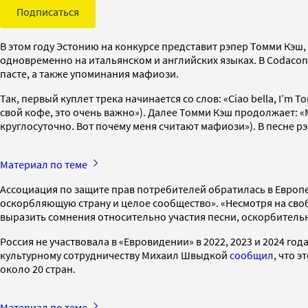
Подписаться
В этом году Эстонию на конкурсе представит рэпер Томми Кэш,
одновременно на итальянском и английских языках. В Codacons
пасте, а также упоминания мафиози.
Так, первый куплет трека начинается со слов: «Ciao bella, I’m T
свой кофе, это очень важно»). Далее Томми Кэш продолжает: «Mi 
круглосуточно. Вот почему меня считают мафиози»). В песне рэпер 
Материал по теме
Ассоциация по защите прав потребителей обратилась в Европ
оскорбляющую страну и целое сообщество». «Несмотря на сво
выразить сомнения относительно участия песни, оскорбительн
Россия не участвовала в «Евровидении» в 2022, 2023 и 2024 г
культурному сотрудничеству Михаил Швыдкой
сообщил
, что 
около 20 стран.
Материал по теме