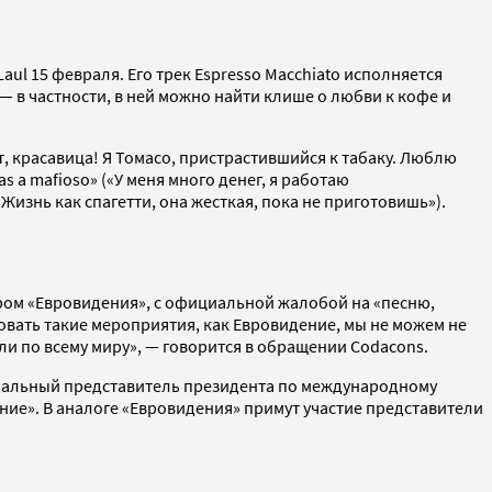
ul 15 февраля. Его трек Espresso Macchiato исполняется
— в частности, в ней можно найти клише о любви к кофе и
ивет, красавица! Я Томасо, пристрастившийся к табаку. Люблю
as a mafioso» («У меня много денег, я работаю
» («Жизнь как спагетти, она жесткая, пока не приготовишь»).
ром «Евровидения», с официальной жалобой на «песню,
вать такие мероприятия, как Евровидение, мы не можем не
ли по всему миру», — говорится в обращении Codacons.
пециальный представитель президента по международному
ние». В аналоге «Евровидения» примут участие представители