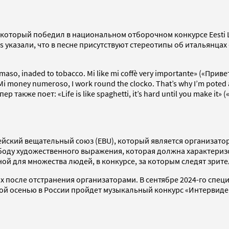
 который победил в национальном отборочном конкурсе Eesti La
 указали, что в песне присутствуют стереотипы об итальянцах 
omaso, inaded to tobacco. Mi like mi coffè very importante» («Пр
money numeroso, I work round the clocko. That’s why I’m poted 
также поет: «Life is like spaghetti, it’s hard until you make it
ейский вещательный союз (EBU), который является организато
боду художественного выражения, которая должна характеризо
ой для множества людей, в конкурсе, за которым следят зрите
одах после отстранения организаторами. В сентябре 2024-го с
этой осенью в России пройдет музыкальный конкурс «Интервиде