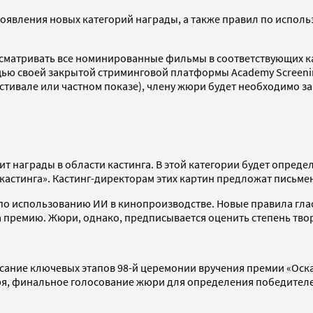
оявления новых категорий награды, а также правил по исполь
сматривать все номинированные фильмы в соответствующих ка
щью своей закрытой стриминговой платформы Academy Screeni
стивале или частном показе), члену жюри будет необходимо за
т награды в области кастинга. В этой категории будет опреде
кастинга». Кастинг-директорам этих картин предложат письмен
о использованию ИИ в кинопроизводстве. Новые правила глас
премию. Жюри, однако, предписывается оценить степень твор
ание ключевых этапов 98-й церемонии вручения премии «Оскар
я, финальное голосование жюри для определения победителей 