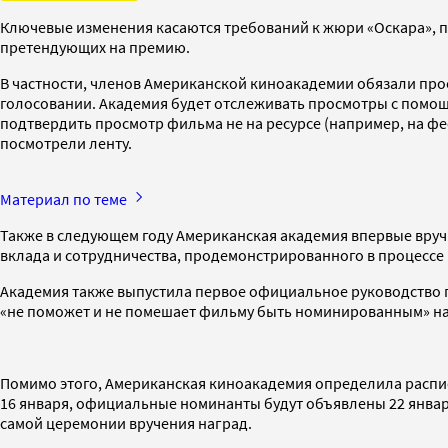
Ключевые изменения касаются требований к жюри «Оскара», п
претендующих на премию.
В частности, членов Американской киноакадемии обязали про
голосовании. Академия будет отслеживать просмотры с помо
подтвердить просмотр фильма не на ресурсе (например, на фе
посмотрели ленту.
Материал по теме
Также в следующем году Американская академия впервые вручи
вклада и сотрудничества, продемонстрированного в процессе 
Академия также выпустила первое официальное руководство п
«не поможет и не помешает фильму быть номинированным» на 
Помимо этого, Американская киноакадемия определила распис
16 января, официальные номинанты будут объявлены 22 январ
самой церемонии вручения наград.