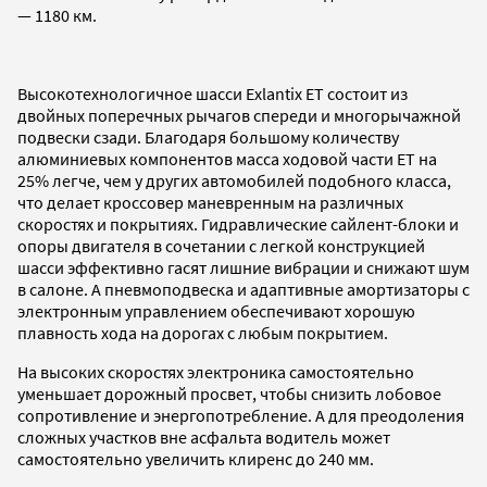
— 1180 км.
Высокотехнологичное шасси Exlantix ET состоит из
двойных поперечных рычагов спереди и многорычажной
подвески сзади. Благодаря большому количеству
алюминиевых компонентов масса ходовой части ET на
25% легче, чем у других автомобилей подобного класса,
что делает кроссовер маневренным на различных
скоростях и покрытиях. Гидравлические сайлент-блоки и
опоры двигателя в сочетании с легкой конструкцией
шасси эффективно гасят лишние вибрации и снижают шум
в салоне. А пневмоподвеска и адаптивные амортизаторы с
электронным управлением обеспечивают хорошую
плавность хода на дорогах с любым покрытием.
На высоких скоростях электроника самостоятельно
уменьшает дорожный просвет, чтобы снизить лобовое
сопротивление и энергопотребление. А для преодоления
сложных участков вне асфальта водитель может
самостоятельно увеличить клиренс до 240 мм.