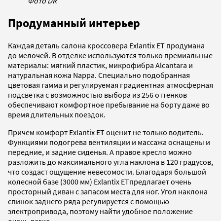
Фото DR
Продуманный интерьер
Каждая деталь салона кроссовера Exlantix ET продумана
до мелочей. В отделке используются только премиальные
материалы: мягкий пластик, микрофибра Alcantara и
натуральная кожа Nappa. Специально подобранная
цветовая гамма и регулируемая градиентная атмосферная
подсветка с возможностью выбора из 256 оттенков
обеспечивают комфортное пребывание на борту даже во
время длительных поездок.
Причем комфорт Exlantix ET оценит не только водитель.
Функциями подогрева вентиляции и массажа оснащены и
передние, и задние сиденья. А правое кресло можно
разложить до максимального угла наклона в 120 градусов,
что создаст ощущение невесомости. Благодаря большой
колесной базе (3000 мм) Exlantix ETпредлагает очень
просторный диван с запасом места для ног. Угол наклона
спинок заднего ряда регулируется с помощью
электропривода, поэтому найти удобное положение
очень легко.