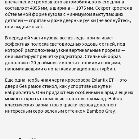
впечатление громоздкого автомобиля, хотя его длина
составляет 4955 мм, а ширина — 1975 мм. Секрет кроется в
обтекаемой форме кузова с минимумом выступающих
деталей — спрятаны даже дверные ручки (не волнуйтесь,
они выдвижные).
В передней части кузова все взгляды притягивает
эффектная полоска светодиодных ходовых огней, под
которой расположены узкие вертикальные прорези —
они имитируют решетку радиатора. Стильный образ
дополняют 20-дюймовые колеса с тонкими спицами,
напоминающими о лопатках авиационных турбин.
Еще одна необычная черта кроссовера Exlantix ET — это
двери без рамок стекол, как у спортивных купе и
кабриолетов. Они придают ему особенный шарм, а еще их
можно открыть с помощью голосовых команд. Набор
классических вариантов окраски кузова дополнен
интересным серо-зеленым оттенком Bamboo Gray.