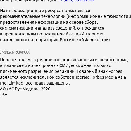
На информационном ресурсе применяются
рекомендательные технологии (информационные технологии
предоставления информации на основе сбора,
систематизации и анализа сведений, относящихся
к предпочтениям пользователей сети «Интернет»,
находящихся на территории Российской Федерации)
СМИ2
SPARROW
INFOX
Перепечатка материалов и использование их в любой форме,
в том числе и в электронных СМИ, возможны только с
письменного разрешения редакции. Товарный знак Forbes
является исключительной собственностью Forbes Media Asia
Pte. Limited. Все права защищены.
AO «АС Рус Медиа»
·
2026
16+