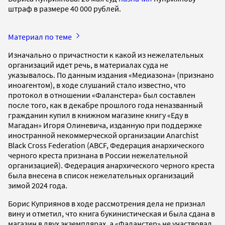
штраф в размере 40 000 рублей.
Материал по теме
Изначально о причастности к какой из нежелательных
организаций идет речь, в материалах суда не
указывалось. По данным издания «Медиазона» (признано
иноагентом), в ходе слушаний стало известно, что
протокол в отношении «Фаланстера» был составлен
после того, как в декабре прошлого года неназванный
гражданин купил в книжном магазине книгу «Еду в
Магадан» Игоря Олиневича, изданную при поддержке
иностранной некоммерческой организации Anarchist
Black Cross Federation (ABCF, Федерация анархического
черного креста признана в России нежелательной
организацией). Федерация анархического черного креста
была внесена в список нежелательных организаций
зимой 2024 года.
Борис Куприянов в ходе рассмотрения дела не признал
вину и отметил, что книга букинистическая и была сдана в
магазин в двух экземплярах, а «Фаланстер» не участвовал