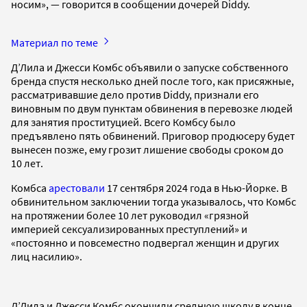
носим», — говорится в сообщении дочерей Diddy.
Материал по теме
Д’Лила и Джесси Комбс объявили о запуске собственного
бренда спустя несколько дней после того, как присяжные,
рассматривавшие дело против Diddy, признали его
виновным по двум пунктам обвинения в перевозке людей
для занятия проституцией. Всего Комбсу было
предъявлено пять обвинений. Приговор продюсеру будет
вынесен позже, ему грозит лишение свободы сроком до
10 лет.
Комбса
арестовали
17 сентября 2024 года в Нью-Йорке. В
обвинительном заключении тогда указывалось, что Комбс
на протяжении более 10 лет руководил «грязной
империей сексуализированных преступлений» и
«постоянно и повсеместно подвергал женщин и других
лиц насилию».
Д’Лила и Джесси Комбс окончили среднюю школу в конце