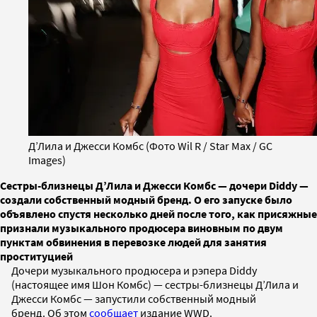
Д’Лила и Джесси Комбс (Фото Wil R / Star Max / GC
Images)
Сестры-близнецы Д’Лила и Джесси Комбс — дочери Diddy —
создали собственный модный бренд. О его запуске было
объявлено спустя несколько дней после того, как присяжные
признали музыкального продюсера виновным по двум
пунктам обвинения в перевозке людей для занятия
проституцией
Дочери музыкального продюсера и рэпера Diddy
(настоящее имя Шон Комбс) — сестры-близнецы Д’Лила и
Джесси Комбс — запустили собственный модный
бренд. Об этом
сообщает
издание WWD.