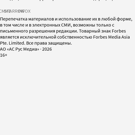
СМИ2
SPARROW
INFOX
Перепечатка материалов и использование их в любой форме,
в том числе и в электронных СМИ, возможны только с
письменного разрешения редакции. Товарный знак Forbes
является исключительной собственностью Forbes Media Asia
Pte. Limited. Все права защищены.
AO «АС Рус Медиа»
·
2026
16+