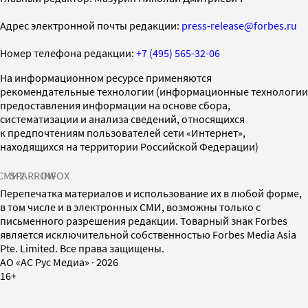
Адрес электронной почты редакции:
press-release@forbes.ru
Номер телефона редакции:
+7 (495) 565-32-06
На информационном ресурсе применяются
рекомендательные технологии (информационные технологии
предоставления информации на основе сбора,
систематизации и анализа сведений, относящихся
к предпочтениям пользователей сети «Интернет»,
находящихся на территории Российской Федерации)
СМИ2
SPARROW
INFOX
Перепечатка материалов и использование их в любой форме,
в том числе и в электронных СМИ, возможны только с
письменного разрешения редакции. Товарный знак Forbes
является исключительной собственностью Forbes Media Asia
Pte. Limited. Все права защищены.
AO «АС Рус Медиа»
·
2026
16+