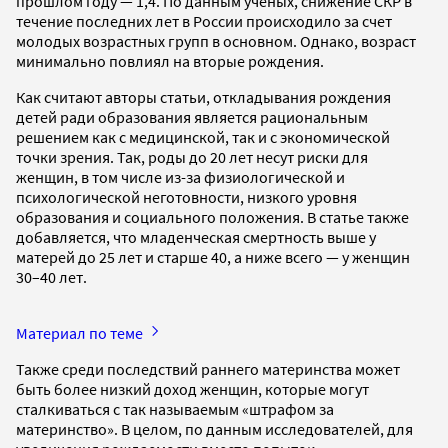
прошлом году — 1,4. По данным ученых, снижение СКР в
течение последних лет в России происходило за счет
молодых возрастных групп в основном. Однако, возраст
минимально повлиял на вторые рождения.
Как считают авторы статьи, откладывания рождения
детей ради образования является рациональным
решением как с медицинской, так и с экономической
точки зрения. Так, роды до 20 лет несут риски для
женщин, в том числе из-за физиологической и
психологической неготовности, низкого уровня
образования и социального положения. В статье также
добавляется, что младенческая смертность выше у
матерей до 25 лет и старше 40, а ниже всего — у женщин
30–40 лет.
Материал по теме
Также среди последствий раннего материнства может
быть более низкий доход женщин, которые могут
сталкиваться с так называемым «штрафом за
материнство». В целом, по данным исследователей, для