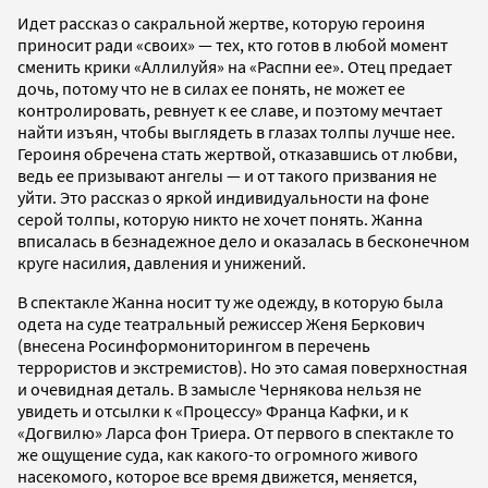
Идет рассказ о сакральной жертве, которую героиня
приносит ради «своих» — тех, кто готов в любой момент
сменить крики «Аллилуйя» на «Распни ее». Отец предает
дочь, потому что не в силах ее понять, не может ее
контролировать, ревнует к ее славе, и поэтому мечтает
найти изъян, чтобы выглядеть в глазах толпы лучше нее.
Героиня обречена стать жертвой, отказавшись от любви,
ведь ее призывают ангелы — и от такого призвания не
уйти. Это рассказ о яркой индивидуальности на фоне
серой толпы, которую никто не хочет понять. Жанна
вписалась в безнадежное дело и оказалась в бесконечном
круге насилия, давления и унижений.
В спектакле Жанна носит ту же одежду, в которую была
одета на суде театральный режиссер Женя Беркович
(внесена Росинформониторингом в перечень
террористов и экстремистов). Но это самая поверхностная
и очевидная деталь. В замысле Чернякова нельзя не
увидеть и отсылки к «Процессу» Франца Кафки, и к
«Догвилю» Ларса фон Триера. От первого в спектакле то
же ощущение суда, как какого-то огромного живого
насекомого, которое все время движется, меняется,