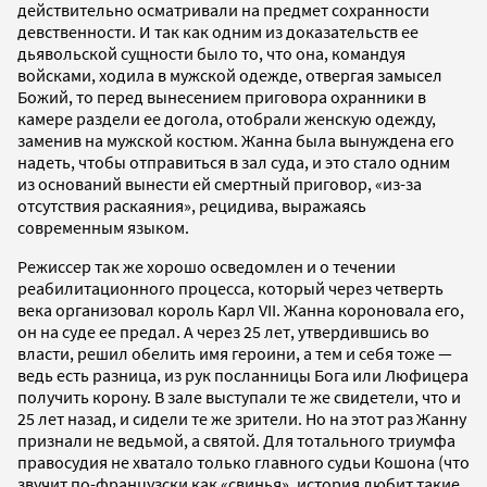
действительно осматривали на предмет сохранности
девственности. И так как одним из доказательств ее
дьявольской сущности было то, что она, командуя
войсками, ходила в мужской одежде, отвергая замысел
Божий, то перед вынесением приговора охранники в
камере раздели ее догола, отобрали женскую одежду,
заменив на мужской костюм. Жанна была вынуждена его
надеть, чтобы отправиться в зал суда, и это стало одним
из оснований вынести ей смертный приговор, «из-за
отсутствия раскаяния», рецидива, выражаясь
современным языком.
Режиссер так же хорошо осведомлен и о течении
реабилитационного процесса, который через четверть
века организовал король Карл VII. Жанна короновала его,
он на суде ее предал. А через 25 лет, утвердившись во
власти, решил обелить имя героини, а тем и себя тоже —
ведь есть разница, из рук посланницы Бога или Люфицера
получить корону. В зале выступали те же свидетели, что и
25 лет назад, и сидели те же зрители. Но на этот раз Жанну
признали не ведьмой, а святой. Для тотального триумфа
правосудия не хватало только главного судьи Кошона (что
звучит по-французски как «свинья», история любит такие