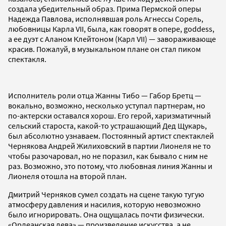
создала убедительный образ. Прима Пермской оперы
Надежда Павлова, исполнявшая роль Агнессы Сорель,
любовницы Карла VII, была, как говорят в опере, goddess,
а ее дуэт с Аланом Клейтоном (Карл VII) — завораживающе
красив. Пожалуй, в музыкальном плане он стал пиком
спектакля.
Исполнитель роли отца Жанны Тибо — Габор Бретц —
вокально, возможно, несколько уступал партнерам, но
по-актерски оставался хорош. Его герой, харизматичный
сельский староста, какой-то устрашающий Дед Щукарь,
был абсолютно узнаваем. Постоянный артист спектаклей
Чернякова Андрей Жилиховский в партии Лионеля не то
чтобы разочаровал, но не поразил, как бывало с ним не
раз. Возможно, это потому, что любовная линия Жанны и
Лионеля отошла на второй план.
Дмитрий Черняков сумел создать на сцене такую тугую
атмосферу давления и насилия, которую невозможно
было игнорировать. Она ощущалась почти физически.
«Орлеанская дева» — произведение искусства, а не