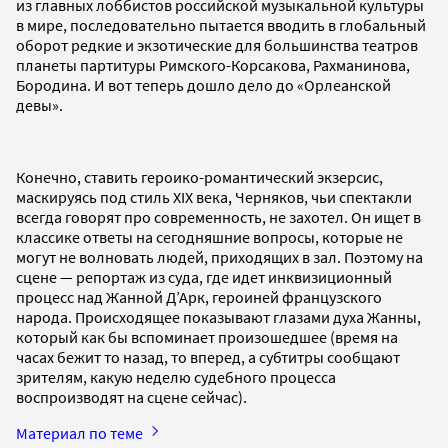
из главных лоббистов российской музыкальной культуры
в мире, последовательно пытается вводить в глобальный
оборот редкие и экзотические для большинства театров
планеты партитуры Римского-Корсакова, Рахманинова,
Бородина. И вот теперь дошло дело до «Орлеанской
девы».
Конечно, ставить героико-романтический экзерсис,
маскируясь под стиль XIX века, Черняков, чьи спектакли
всегда говорят про современность, не захотел. Он ищет в
классике ответы на сегодняшние вопросы, которые не
могут не волновать людей, приходящих в зал. Поэтому на
сцене — репортаж из суда, где идет инквизиционный
процесс над Жанной Д’Арк, героиней французского
народа. Происходящее показывают глазами духа Жанны,
который как бы вспоминает произошедшее (время на
часах бежит то назад, то вперед, а субтитры сообщают
зрителям, какую неделю судебного процесса
воспроизводят на сцене сейчас).
Материал по теме