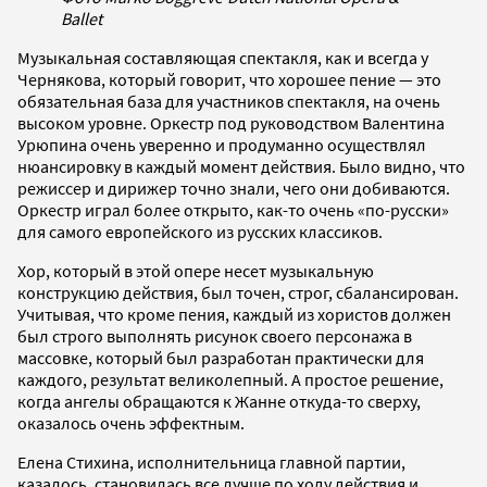
Ballet
Музыкальная составляющая спектакля, как и всегда у
Чернякова, который говорит, что хорошее пение — это
обязательная база для участников спектакля, на очень
высоком уровне. Оркестр под руководством Валентина
Урюпина очень уверенно и продуманно осуществлял
нюансировку в каждый момент действия. Было видно, что
режиссер и дирижер точно знали, чего они добиваются.
Оркестр играл более открыто, как-то очень «по-русски»
для самого европейского из русских классиков.
Хор, который в этой опере несет музыкальную
конструкцию действия, был точен, строг, сбалансирован.
Учитывая, что кроме пения, каждый из хористов должен
был строго выполнять рисунок своего персонажа в
массовке, который был разработан практически для
каждого, результат великолепный. А простое решение,
когда ангелы обращаются к Жанне откуда-то сверху,
оказалось очень эффектным.
Елена Стихина, исполнительница главной партии,
казалось, становилась все лучше по ходу действия и