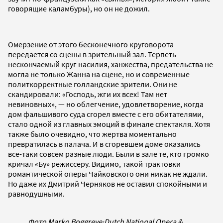
говорящие каламбуры), но он не дожил.
Омерзение от этого бесконечного круговорота
передается со сцены в зрительный зал. Терпеть
нескончаемый круг насилия, ханжества, предательства не
могла не только Жанна на сцене, но и современные
политкорректные голландские зрители. Они не
скандировали: «Господь, жги их всех! Там нет
невиновных», — но облегчение, удовлетворение, когда
дом фальшивого суда сгорел вместе с его обитателями,
стало одной из главных эмоций в финале спектакля. Хотя
также было очевидно, что жертва моментально
превратилась в палача. И в сгоревшем доме оказались
все-таки совсем разные люди. Были в зале те, кто громко
кричал «Бу» режиссеру. Видимо, такой трактовки
романтической оперы Чайковского они никак не ждали.
Но даже их Дмитрий Черняков не оставил спокойными и
равнодушными.
Фото Marko Boggreve
·
Dutch National Opera &