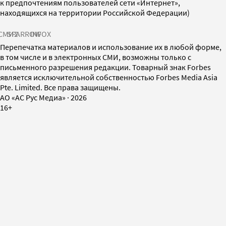
к предпочтениям пользователей сети «Интернет»,
находящихся на территории Российской Федерации)
СМИ2
SPARROW
INFOX
Перепечатка материалов и использование их в любой форме,
в том числе и в электронных СМИ, возможны только с
письменного разрешения редакции. Товарный знак Forbes
является исключительной собственностью Forbes Media Asia
Pte. Limited. Все права защищены.
AO «АС Рус Медиа»
·
2026
16+