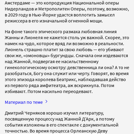
Амстердаме — это копродукция Национальной оперы
Нидерландов и Метрополитен Оперы, поэтому, возможно,
в 2029 году в Нью-Йорке удастся воплотить замысел
режиссера в его изначальной огненной мощи.
На фоне такого эпического размаха любовная линия
Жанны и Лионеля не кажется столь уж важной. Скорее, это
намек на чудо, которое вряд ли возможно в реальности.
Лионель страшно платит за свою любовь — его убивают
свои же, «омоновцы» бургундцы. Сначала они издеваются
над Жанной, подвергая ее насильственному
гинекологическому осмотру: девственница ли она? А то не
разобраться, Богу она служит или черту. Говорят, во время
этого эпизода королева Беатрикс, наблюдавшая действо
из первого ряда амфитеатра, аж вскрикнула. Потом
избивают. Потом насильно переодевают.
Материал по теме
Дмитрий Черняков хорошо изучил литературу,
посвященную процессу над Жанной Д’Арк, а потому
события изложены в его спектакле с документальной
точностью. Во время процесса Орлеанскую Деву