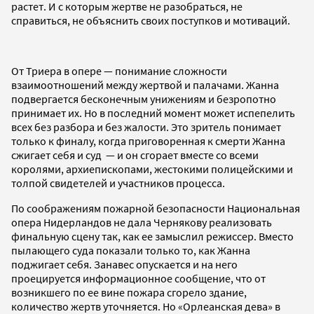
растет. И с которым жертве не разобраться, не
справиться, не объяснить своих поступков и мотиваций.
От Триера в опере — понимание сложности
взаимоотношений между жертвой и палачами. Жанна
подвергается бесконечным унижениям и безропотно
принимает их. Но в последний момент может испепелить
всех без разбора и без жалости. Это зритель понимает
только к финалу, когда приговоренная к смерти Жанна
сжигает себя и суд — и он сгорает вместе со всеми
королями, архиепископами, жестокими полицейскими и
толпой свидетелей и участников процесса.
По соображениям пожарной безопасности Национальная
опера Нидерландов не дала Чернякову реализовать
финальную сцену так, как ее замыслил режиссер. Вместо
пылающего суда показали только то, как Жанна
поджигает себя. Занавес опускается и на него
проецируется информационное сообщение, что от
возникшего по ее вине пожара сгорело здание,
количество жертв уточняется. Но «Орлеанская дева» в