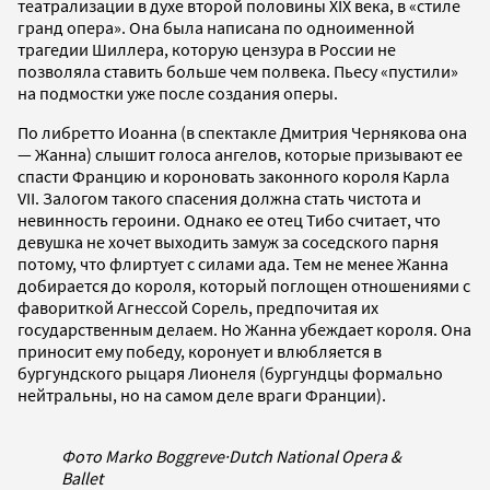
театрализации в духе второй половины XIX века, в «стиле
гранд опера». Она была написана по одноименной
трагедии Шиллера, которую цензура в России не
позволяла ставить больше чем полвека. Пьесу «пустили»
на подмостки уже после создания оперы.
По либретто Иоанна (в спектакле Дмитрия Чернякова она
— Жанна) слышит голоса ангелов, которые призывают ее
спасти Францию и короновать законного короля Карла
VII. Залогом такого спасения должна стать чистота и
невинность героини. Однако ее отец Тибо считает, что
девушка не хочет выходить замуж за соседского парня
потому, что флиртует с силами ада. Тем не менее Жанна
добирается до короля, который поглощен отношениями с
фавориткой Агнессой Сорель, предпочитая их
государственным делаем. Но Жанна убеждает короля. Она
приносит ему победу, коронует и влюбляется в
бургундского рыцаря Лионеля (бургундцы формально
нейтральны, но на самом деле враги Франции).
Фото Marko Boggreve
·
Dutch National Opera &
Ballet