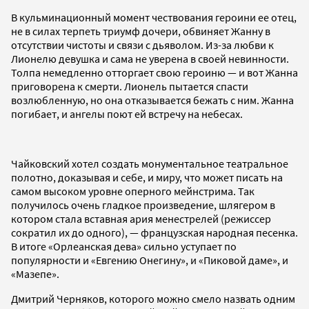
В кульминационный момент чествования героини ее отец,
не в силах терпеть триумф дочери, обвиняет Жанну в
отсутствии чистоты и связи с дьяволом. Из-за любви к
Лионелю девушка и сама не уверена в своей невинности.
Толпа немедленно отторгает свою героиню — и вот Жанна
приговорена к смерти. Лионель пытается спасти
возлюбленную, но она отказывается бежать с ним. Жанна
погибает, и ангелы поют ей встречу на небесах.
Чайковский хотел создать монументальное театральное
полотно, доказывая и себе, и миру, что может писать на
самом высоком уровне оперного мейнстрима. Так
получилось очень гладкое произведение, шлягером в
котором стала вставная ария менестрелей (режиссер
сократил их до одного), — французская народная песенка.
В итоге «Орлеанская дева» сильно уступает по
популярности и «Евгению Онегину», и «Пиковой даме», и
«Мазепе».
Дмитрий Черняков, которого можно смело назвать одним