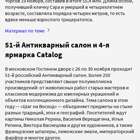
торгов 19 ноября, составив в итоге $5,4 млн. Длина особи,
получившей кличку Сэра и умершей в четырехлетнем
возрасте, составляла порядка четырех метров, то есть
вдвое меньше взрослого трицератопса.
Материал по теме
51-й Антикварный салон и 4-я
ярмарка Сatalog
В московском Гостином дворе с 26 по 30 ноября проходит
51-й российский Антикварный салон. Более 250
участников представляют свыше полумиллиона
произведений: от живописных работ старых мастеров и
классиков модернизма до ювелирных украшений и
объектов коллекционного дизайна. Тема салона в этом
году — «Шаг на Восход» — объединяет предметы на стыке
разных традиций, эпох и географий. Посетителей ждут
картины Николая Рериха, Василия Верещагина, Ильи
Репина, Виктора Васнецова и других художников, а также
французские шпалеры, лиможские эмали, императорский
фарфор и многое другое.