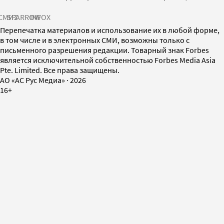
СМИ2
SPARROW
INFOX
Перепечатка материалов и использование их в любой форме,
в том числе и в электронных СМИ, возможны только с
письменного разрешения редакции. Товарный знак Forbes
является исключительной собственностью Forbes Media Asia
Pte. Limited. Все права защищены.
AO «АС Рус Медиа»
·
2026
16+