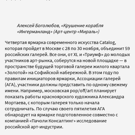
Алексей Боголюбов, «Крушение корабля
«Ингерманланд» (Арт-центр «Мираль»)
Четвертая ярмарка современного искусства Сatalog,
которая пройдет в Москве с 28 по 30 ноября, объединит 59
российских галерей. Все они, от XL и «Триумф» до молодых
участников арт-рынка, соберутся на новой площадке — в
пространстве будущей торговой галереи жилого квартала
«Золотой» на Софийской набережной. В этом году по
правилам инициаторов ярмарки, Ассоциации галерей
(АГА), участники должны представить по одному свежему
имени. Например, московская pop/off/art планирует
показать работы красноярского художника Александра
Мортаева, с которым галерея только начала
сотрудничать. По случаю своего пятилетия АГА
обнародует на ярмарке подготовленное совместно с
компанией «Пачоли Консалтинг» исследование
российской арт-индустрии.