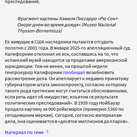
преследования.
Фрагмент картины Камиля Писсарро «Рю Сент-
Оноре днем во время дождя» (Museo Nacional
Thyssen-Bornemisza)
Ее живущие в США наследники пытаются отсудить
полотно с 2001 года. В январе 2025-го апелляционный суд
Калифорнии отклонил их иск, сославшись на то, что
испанский музей находится за пределами американской
юрисдикции. Тем не менее, на прошлой неделе
генпрокурор Калифорнии
пообещал
возобновить
рассмотрение дела. Он апеллирует к недавно принятому
губернатором штата законопроекту, согласно которому
такого рода претензии могут считаться обоснованными,
если речь идет об имуществе, изъятом «в результате
политических преследований». В 1939 году Нойбауэр
продала картину за 900 рейхсмарок (примерно $360 по
сегодняшним меркам). Сегодня, согласно материалам
дела, она оценивается в «десятки миллионов долларов».
Материал по теме