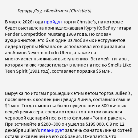
Герард Доу, «Флейтист» (Christie’s)
В марте 2026 года
пройдут
торги Christie’s, на которые
будет выставлена принадлежавшая Курту Кобейну гитара
Fender Competition Mustang 1969 года. По словам
аукционистов, это был один из любимых инструментов
лидера группы Nirvana: он использовал его при записи
альбомов Nevermind и In Utero, а также на
многочисленных живых выступлениях. Эстимейт гитары,
которая также «засветилась» в клипе на песню Smells Like
Teen Spirit (1991 год), составляет порядка $5 млн.
Выручка по итогам прошедших этим летом торгов Julien’s,
посвященных коллекции Дэвида Линча, составила свыше
$4 млн. Тогда с молотка было пущено почти 500 личных
вещей режиссера, среди которых топ-лотом оказался
черновой сценарий неснятого фильма «Ронни-ракета».
При эстимейте в $200–300 он ушел за $195 000. С 9 по 12
декабря Julien’s
планирует
завлечь фанатов Линча сотней
оставшихся вещей из его собрания. Ожидается, что