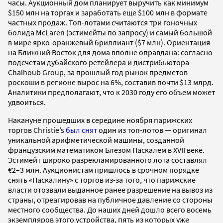
часы. Аукционный дом планирует выручить как минимум
$150 млн на торгах и заработать еще $100 млн в формате
частных продаж. Топ-лотами считаются три гоночных
болида McLaren (эстимейты по запросу) и самый большой
в мире ярко-оранжевый бриллиант ($7 млн). Ориентация
на Ближний Восток для дома вполне оправдана: согласно
подсчетам дубайского ретейлера и дистрибьютора
Chalhoub Group, за прошлый год рынок предметов
роскоши в регионе вырос на 6%, составив почти $13 млрд.
Аналитики предполагают, что к 2030 году его объем может
удвоиться.
Накануне прошедших в середине ноября парижских
торгов Christie’s
был снят
один из топ-лотов — оригинал
уникальной арифметической машины, созданной
французским математиком Блезом Паскалем в XVII веке.
Эстимейт широко разрекламированного лота составлял
€2–3 млн. Аукционистам пришлось в срочном порядке
снять «Паскалину» с торгов из-за того, что парижские
власти отозвали выданное ранее разрешение на вывоз из
страны, отреагировав на публичное давление со стороны
местного сообщества. До наших дней дошло всего восемь
экземпляров этого устройства, пять из которых уже