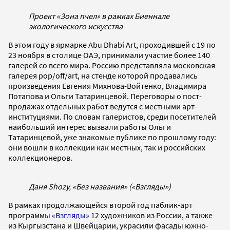
Проект «Зона пчел» в рамках Биеннале
экологического искусства
В этом году в ярмарке Abu Dhabi Art, проходившей с 19 по
23 ноября в столице ОАЭ, принимали участие более 140
галерей со всего мира. Россию представляла московская
галерея pop/off/art, на стенде которой продавались
произведения Евгения Михнова-Войтенко, Владимира
Потапова и Ольги Татаринцевой. Переговоры о пост-
продажах отдельных работ ведутся с местными арт-
институциями. По словам галеристов, среди посетителей
наибольший интерес вызвали работы Ольги
Татаринцевой, уже знакомые публике по прошлому году:
они вошли в коллекции как местных, так и российских
коллекционеров.
Даня Shozy, «Без названия» («Взгляды»)
В рамках продолжающейся второй год паблик-арт
программы
«Взгляды»
12 художников из России, а также
из Кыргызстана и Швейцарии, украсили фасады южно-