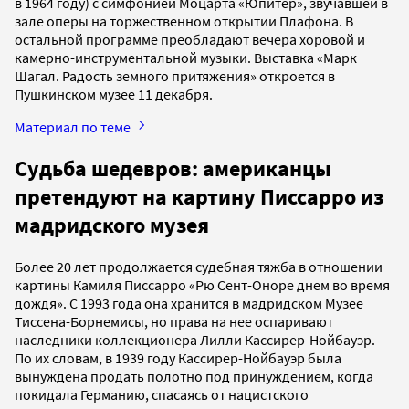
в 1964 году) с симфонией Моцарта «Юпитер», звучавшей в
зале оперы на торжественном открытии Плафона. В
остальной программе преобладают вечера хоровой и
камерно-инструментальной музыки. Выставка «Марк
Шагал. Радость земного притяжения» откроется в
Пушкинском музее 11 декабря.
Материал по теме
Судьба шедевров: американцы
претендуют на картину Писсарро из
мадридского музея
Более 20 лет продолжается судебная тяжба в отношении
картины Камиля Писсарро «Рю Сент-Оноре днем во время
дождя». С 1993 года она хранится в мадридском Музее
Тиссена-Борнемисы, но права на нее оспаривают
наследники коллекционера Лилли Кассирер-Нойбауэр.
По их словам, в 1939 году Кассирер-Нойбауэр была
вынуждена продать полотно под принуждением, когда
покидала Германию, спасаясь от нацистского