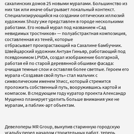
сахалинских домов 25 новыми муралами. Большинство из
них так или иначе обыгрывает локальный контекст.
Специализирующийся на создании оптических иллюзий
художник Shozy уже представлен в городе несколькими
работами. Его новый мурал под названием «Сад
невидимых тростников» — полуабстрактная композиция,
составленная из теней, которые
отбрасывает произрастающий на Сахалине бамбучник.
Швейцарский художник Антуан Гиньяр, работающий под
псевдонимом LPVDA, создал изображение болгаркой,
работая ей по старой деревянной обшивке фасада:
очищая темные слои и оставляя более светлые. Героем его
мурала «Создавая свой путь» стал мальчик с
символическим именем Улисс, который стремится
проложить собственный путь, вооружившись картой и
компасом. В следующем году куратор проекта Александр
Мущенко планирует уделить больше внимания уже не
муралам, а паблик-арт объектам.
Девелоперы MR Group, выкупив старинную городскую
усадьбу перед началом строительных работ, теперь