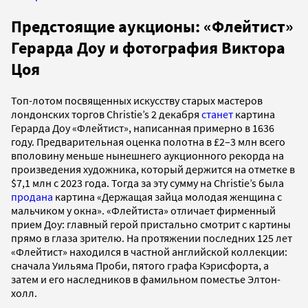
Предстоящие аукционы: «Флейтист»
Герарда Доу и фотография Виктора
Цоя
Топ-лотом посвященных искусству старых мастеров
лондонских торгов Christie’s 2 декабря
станет
картина
Герарда Доу «Флейтист», написанная примерно в 1636
году. Предварительная оценка полотна в £2–3 млн всего
вполовину меньше нынешнего аукционного рекорда на
произведения художника, который держится на отметке в
$7,1 млн с 2023 года. Тогда за эту сумму на Christie’s была
продана
картина «Держащая зайца молодая женщина с
мальчиком у окна». «Флейтиста» отличает фирменный
прием Доу: главный герой пристально смотрит с картины
прямо в глаза зрителю. На протяжении последних 125 лет
«Флейтист» находился в частной английской коллекции:
сначала Уильяма Проби, пятого графа Кэрисфорта, а
затем и его наследников в фамильном поместье Элтон-
холл.