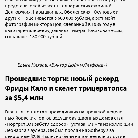
представителей известных дворянских фамилий —
Долгоруких, Нарышкиных, Оболенских, Юсуповых и
других — оценивается в 600 000 рублей, а эстимейт
фотографии Виктора Цоя, сделанной в 1985 году в
квартире-галерее художника Тимура Новикова «Асса»,
составляет 180 000 рублей.
Едыге Ниязов, «Виктор Цой» («Литфонд»)
Прошедшие торги: новый рекорд
Фриды Кало и скелет трицератопса
за $5,4 млн
Главным топ-лотом проходивших на прошлой неделе
нью-йоркских торгов ведущих аукционных домов стал
«Портрет Элизабет Ледерер» Густава Климта из коллекции
Леонарда Лаудера. Он был продан на Sotheby’s за
рекордные $236,4 млн, но были на той неделе и другие