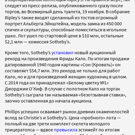
следует из пресс-релиза, опубликованного сразу после
торгов, во Всемирный день туалета, 19 ноября. В собрание
Ripley’s также входят сделанный из тостов огромный
портрет Альберта Эйнштейна, модель замка из 450 000
спичек и скульптуры, способные поместиться в игольное
ушко. Лот ушел по стартовой цене в $10 млн, остальные
$2,1 млн — комиссия Sotheby’s.
Кроме того, Sotheby’s
установил
новый аукционный
рекорд на произведения Фриды Кало. По итогам продажи
датированной 1940 годом картины «Сон (Кровать)» он
составляет $54,7 млн. Это рекорд не только для работ
Кало, но и для произведений женщин-художниц в целом.
С 2014 года он принадлежал «Белому цветку №1»
Джорджии О’Киф. В случае с полотном Кало на торгах
Sotheby’s сыграла так называемая «безотзывная ставка»,
заочно оставленная до начала аукциона.
Phillips успешно осваивает рынок древних окаменелостей
вслед за Christie’s и Sotheby’s. Цена «пробного» лота —
полный на две трети комплект скелета молодого
трицератопса — вдвое
превысила
эстимейт по итогам