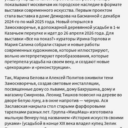
показывают москвичам их городское наследие в формате
выставки современного искусства. Первым проектом
стала выставка в доме Демидова на Басманной с декабря
2024-го по май 2025 года. Новый открылся в
Замоскворечье, в допожарной деревянной усадьбе в 1-м
Казачьем переулке и идет до 26 апреля 2026 года. Для
выставки «Все на показ?» кураторы Ирина Горлова и
Мария Салина собрали старые и новые работы
современных художников, которые иллюстрируют,
вольно интерпретируют преобразования, которые
претерпела усадьба на своем веку, и создают новые
«декорации» и «реконструкции».
Так, Марина Белова и Алексей Политов оживили тени
Замоскворечья, создав световые инсталляции,
посвященные дому со львами, дому Бахрушина, дому и
магазину Смирнова. Леонид Тишков повесил на дереве во
дворе белую луну, а в окне напротив — черную. Ася
Заславская накрыла стол старыми фарфоровыми
тарелками разных лет. Группа «МишМаш» изготовила
мыльную Венеру под названием «История искусств своими
руками» (усадьбой в конце XIX века владел купец Зелик