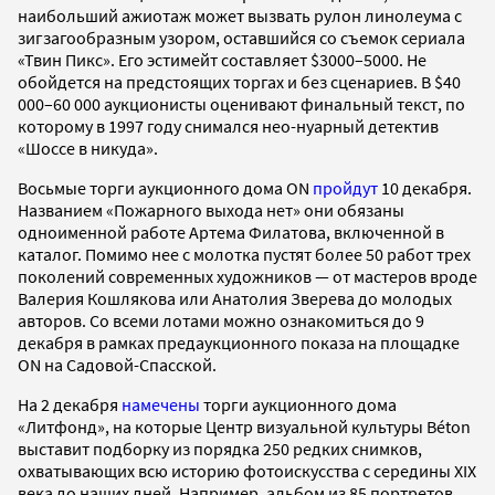
наибольший ажиотаж может вызвать рулон линолеума с
зигзагообразным узором, оставшийся со съемок сериала
«Твин Пикс». Его эстимейт составляет $3000–5000. Не
обойдется на предстоящих торгах и без сценариев. В $40
000–60 000 аукционисты оценивают финальный текст, по
которому в 1997 году снимался нео-нуарный детектив
«Шоссе в никуда».
Восьмые торги аукционного дома ON
пройдут
10 декабря.
Названием «Пожарного выхода нет» они обязаны
одноименной работе Артема Филатова, включенной в
каталог. Помимо нее с молотка пустят более 50 работ трех
поколений современных художников — от мастеров вроде
Валерия Кошлякова или Анатолия Зверева до молодых
авторов. Со всеми лотами можно ознакомиться до 9
декабря в рамках предаукционного показа на площадке
ON на Садовой-Спасской.
На 2 декабря
намечены
торги аукционного дома
«Литфонд», на которые Центр визуальной культуры Béton
выставит подборку из порядка 250 редких снимков,
охватывающих всю историю фотоискусства с середины XIX
века до наших дней. Например, альбом из 85 портретов