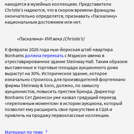
находятся в музейных коллекциях. Представители
Christie’s надеются, что в скором времени французы
окончательно определятся, признавать «Паскалину»
национальным достоянием или нет.
«Паскалина» XVII века (Christie’s)
К февралю 2026 года нью-йоркская штаб-квартира
Bonhams
должна переехать
с Мэдисон-авеню в
отреставрированное здание Steinway Hall. Таким образом
выставочные и торговые площади аукционного дома
вырастут на 30%. Историческое здание, которое
изначально строилось для производителей фортепиано
фирмы Steinway & Sons, должно, по замыслу
аукционистов, повысить престиж бренда. Директор
Bonhams Сет Джонсон уже назвал грядущий переезд
«переломным моментом» в истории аукциона, который
позволит ему расширить свое присутствие в США и
привлечь на продажу первоклассные коллекции.
Материал по теме