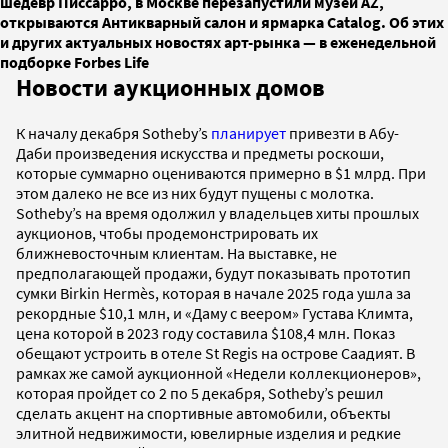
шедевр Писсарро, в Москве перезапустили музей AZ,
открываются Антикварный салон и ярмарка Сatalog. Об этих
и других актуальных новостях арт-рынка — в еженедельной
подборке Forbes Life
Новости аукционных домов
К началу декабря Sotheby’s
планирует
привезти в Абу-
Даби произведения искусства и предметы роскоши,
которые суммарно оцениваются примерно в $1 млрд. При
этом далеко не все из них будут пущены с молотка.
Sotheby’s на время одолжил у владельцев хиты прошлых
аукционов, чтобы продемонстрировать их
ближневосточным клиентам. На выставке, не
предполагающей продажи, будут показывать прототип
сумки Birkin Hermès, которая в начале 2025 года ушла за
рекордные $10,1 млн, и «Даму с веером» Густава Климта,
цена которой в 2023 году составила $108,4 млн. Показ
обещают устроить в отеле St Regis на острове Саадият. В
рамках же самой аукционной «Недели коллекционеров»,
которая пройдет со 2 по 5 декабря, Sotheby’s решил
сделать акцент на спортивные автомобили, объекты
элитной недвижимости, ювелирные изделия и редкие