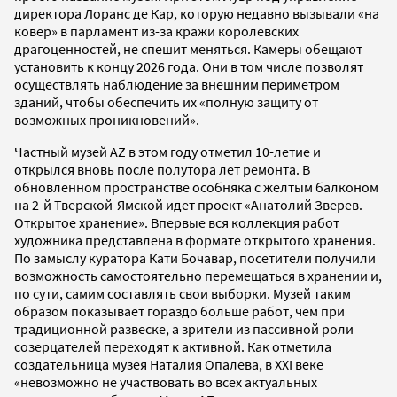
директора Лоранс де Кар, которую недавно вызывали «на
ковер» в парламент из-за кражи королевских
драгоценностей, не спешит меняться. Камеры обещают
установить к концу 2026 года. Они в том числе позволят
осуществлять наблюдение за внешним периметром
зданий, чтобы обеспечить их «полную защиту от
возможных проникновений».
Частный музей AZ в этом году отметил 10-летие и
открылся вновь после полутора лет ремонта. В
обновленном пространстве особняка с желтым балконом
на 2-й Тверской-Ямской идет проект «Анатолий Зверев.
Открытое хранение». Впервые вся коллекция работ
художника представлена в формате открытого хранения.
По замыслу куратора Кати Бочавар, посетители получили
возможность самостоятельно перемещаться в хранении и,
по сути, самим составлять свои выборки. Музей таким
образом показывает гораздо больше работ, чем при
традиционной развеске, а зрители из пассивной роли
созерцателей переходят к активной. Как отметила
создательница музея Наталия Опалева, в XXI веке
«невозможно не участвовать во всех актуальных