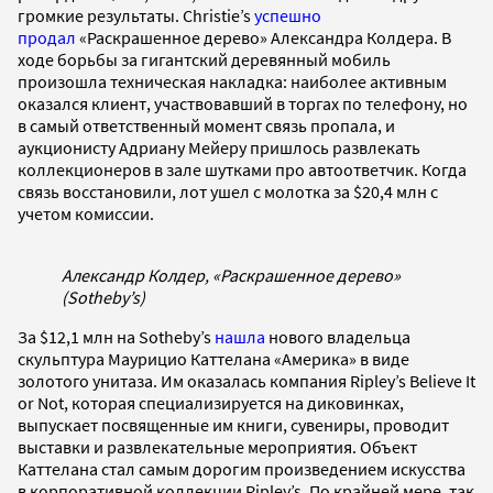
громкие результаты. Christie’s
успешно
продал
«Раскрашенное дерево» Александра Колдера. В
ходе борьбы за гигантский деревянный мобиль
произошла техническая накладка: наиболее активным
оказался клиент, участвовавший в торгах по телефону, но
в самый ответственный момент связь пропала, и
аукционисту Адриану Мейеру пришлось развлекать
коллекционеров в зале шутками про автоответчик. Когда
связь восстановили, лот ушел с молотка за $20,4 млн с
учетом комиссии.
Александр Колдер, «Раскрашенное дерево»
(Sotheby’s)
За $12,1 млн на Sotheby’s
нашла
нового владельца
скульптура Маурицио Каттелана «Америка» в виде
золотого унитаза. Им оказалась компания Ripley’s Believe It
or Not, которая специализируется на диковинках,
выпускает посвященные им книги, сувениры, проводит
выставки и развлекательные мероприятия. Объект
Каттелана стал самым дорогим произведением искусства
в корпоративной коллекции Ripley’s. По крайней мере, так