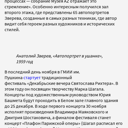
процессах — собрание Музея AZ отражает это
стремление». Особенно интересным получился зал
второго этажа, где представлены 65 автопортретов
Зверева, созданные в самых разных техниках, где автор
видит себя героем разных художников и исторических
стилей.
Анатолий Зверев, «Автопортрет в ушанке»,
1959 год
В последний день ноября в ГМИИ им.
Пушкина
стартует
традиционный
фестиваль «Декабрьские вечера Святослава Рихтера». В
этом году он посвящен творчеству Марка Шагала.
Концерты под художественным руководством Юрия
Башмета будут проходить в Белом зале главного здания
до 25 декабря. В ходе первого концерта 30 ноября
исполнят произведения Владимира Маяковского и
Дмитрия Шостаковича, а финалом фестиваля станет
концерт «Плафон Парижской оперы» (Шагал расписал его