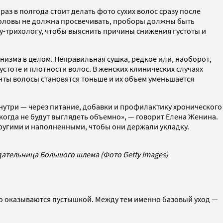
аз в полгода стоит делать фото сухих волос сразу после
 головы не должна просвечивать, проборы должны быть
чу-трихологу, чтобы выяснить причины снижения густоты и
анизма в целом. Неправильная сушка, редкое или, наоборот,
тоте и плотности волос. В женских клинических случаях
нты волосы становятся тоньше и их объем уменьшается
изнутри — через питание, добавки и профилактику хронического
икогда не будут выглядеть объемно», — говорит Елена Женина.
пругими и наполненными, чтобы они держали укладку.
ательница Большого шлема (Фото Getty Images)
о оказываются пустышкой. Между тем именно базовый уход —