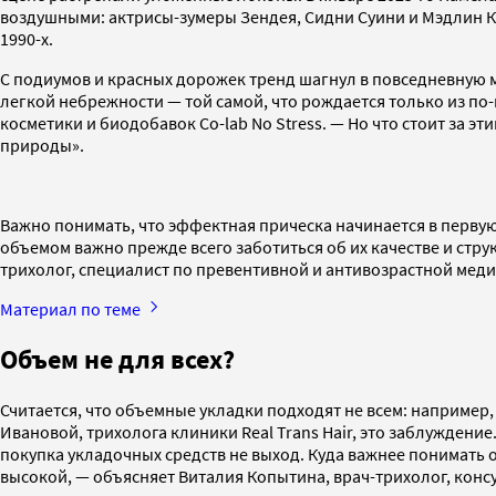
воздушными: актрисы-зумеры Зендея, Сидни Суини и Мэдлин К
1990-х.
С подиумов и красных дорожек тренд шагнул в повседневную м
легкой небрежности — той самой, что рождается только из 
косметики и биодобавок Co-lab No Stress. — Но что стоит за эт
природы».
Важно понимать, что эффектная прическа начинается в первую 
объемом важно прежде всего заботиться об их качестве и стр
трихолог, специалист по превентивной и антивозрастной ме
Материал по теме
Объем не для всех?
Считается, что объемные укладки подходят не всем: например
Ивановой, трихолога клиники Real Trans Hair, это заблуждение
покупка укладочных средств не выход. Куда важнее понимать о
высокой, — объясняет Виталия Копытина, врач-трихолог, консу