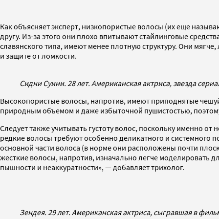
Как объясняет эксперт, низкопористые волосы (их еще называ
другу. Из-за этого они плохо впитывают стайлинговые средст
славянского типа, имеют менее плотную структуру. Они мягче,
и защите от ломкости.
Сидни Суини. 28 лет. Американская актриса, звезда сери
Высокопористые волосы, напротив, имеют приподнятые чешуйк
природным объемом и даже избыточной пушистостью, поэтому
Следует также учитывать густоту волос, поскольку именно от 
редкие волосы требуют особенно деликатного и системного под
основной части волоса (в норме они расположены почти плоско
жесткие волосы, напротив, изначально легче моделировать д
пышности и неаккуратности», — добавляет трихолог.
Зендея. 29 лет. Американская актриса, сыгравшая в филь