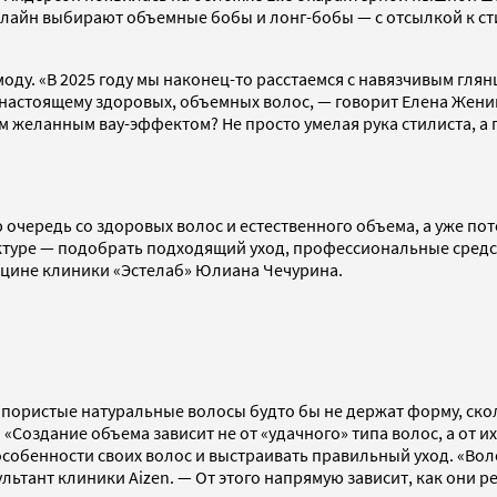
лайн выбирают объемные бобы и лонг-бобы — с отсылкой к с
оду. «В 2025 году мы наконец-то расстаемся с навязчивым гля
по-настоящему здоровых, объемных волос, — говорит Елена Жен
им желанным вау-эффектом? Не просто умелая рука стилиста, а г
очередь со здоровых волос и естественного объема, а уже пот
уктуре — подобрать подходящий уход, профессиональные сред
дицине клиники «Эстелаб» Юлиана Чечурина.
, пористые натуральные волосы будто бы не держат форму, ско
. «Создание объема зависит не от «удачного» типа волос, а от 
собенности своих волос и выстраивать правильный уход. «Воло
льтант клиники Aizen. — От этого напрямую зависит, как они ре