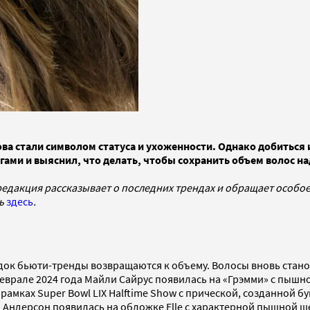
ва стали символом статуса и ухоженности. Однако добиться 
огами и выяснил, что делать, чтобы сохранить объем волос на
редакция рассказывает о последних трендах и обращает особо
ть
здесь
.
док бьюти-тренды возвращаются к объему. Волосы вновь стан
рале 2024 года Майли Сайрус появилась на «Грэмми» с пышной
амках Super Bowl LIX Halftime Show с прической, созданной 
 Андерсон появилась на обложке Elle с характерной пышной 