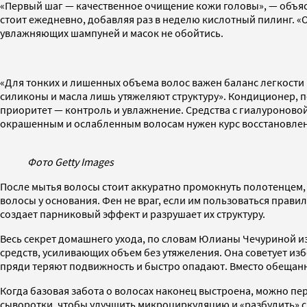
«Первый шаг — качественное очищение кожи головы», — объясня
стоит ежедневно, добавляя раз в неделю кислотный пилинг. «О
увлажняющих шампуней и масок не обойтись.
«Для тонких и лишенных объема волос важен баланс легкости 
силиконы и масла лишь утяжеляют структуру». Кондиционер, по 
приоритет — контроль и увлажнение. Средства с гиалуроновой
окрашенным и ослабленным волосам нужен курс восстановлени
Фото Getty Images
После мытья волосы стоит аккуратно промокнуть полотенцем, н
волосы у основания. Фен не враг, если им пользоваться правил
создает парниковый эффект и разрушает их структуру.
Весь секрет домашнего ухода, по словам Юлианы Чечуриной и
средств, усиливающих объем без утяжеления. Она советует избе
пряди теряют подвижность и быстро опадают. Вместо обещанно
Когда базовая забота о волосах наконец выстроена, можно пе
сыворотки, чтобы улучшить микроциркуляцию и «разбудить» сп