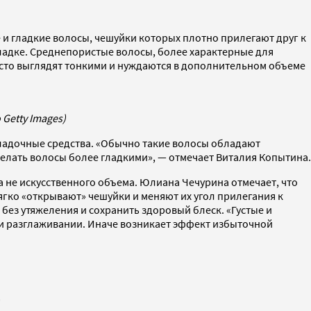
и гладкие волосы, чешуйки которых плотно прилегают друг к
укладке. Среднепористые волосы, более характерные для
 часто выглядят тонкими и нуждаются в дополнительном объеме
Getty Images)
кладочные средства. «Обычно такие волосы обладают
елать волосы более гладкими», — отмечает Виталия Копытина.
 а не искусственного объема. Юлиана Чечурина отмечает, что
гко «открывают» чешуйки и меняют их угол прилегания к
без утяжеления и сохранить здоровый блеск. «Густые и
и разглаживании. Иначе возникает эффект избыточной