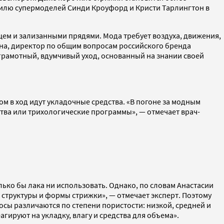
тилю супермоделей Синди Кроуфорд и Кристи Тарлингтон в
нцем и зализанными прядями. Мода требует воздуха, движения,
ина, директор по общим вопросам российского бренда
рамотный, вдумчивый уход, основанный на знании своей
ом в ход идут укладочные средства. «В погоне за модным
ства или трихологические программы», — отмечает врач-
лько бы лака ни использовать. Однако, по словам Анастасии
их структуры и формы стрижки», — отмечает эксперт. Поэтому
сы различаются по степени пористости: низкой, средней и
агируют на укладку, влагу и средства для объема».