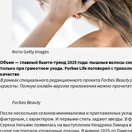
Фото Getty Images
Объем — главный бьюти-тренд 2025 года: пышные волосы сно
только при грамотном уходе. Forbes Life поговорил с трихол
качество
В рамках специального редакционного проекта Forbes Beauty 
красоты. Полную онлайн-версию приложения можно прочита
Forbes Beauty
После нескольких сезонов минимализма и приглаженных укла
фактурным, с характером. И первыми стиль задают звезды. В фев
Серена Уильямс появилась на выступлении Кендрика Ламара в р
сцене растрепали уложенные локоны. В январе 2025-го Памела