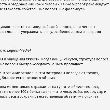
сть и раздражение кожи головы». Также эксперт рекомендует
 не атаковать собственные волосяные фолликулы.
шают кератин и липидный слой волоса, из-за чего он
гают дольше удерживать влагу, особенно летом и во время
ото Legion-Media)
ия и ощущения тяжести. Когда концы секутся, структура волоса
нные волосы быстро «оседают», объем пропадает.
е. В отличие от хлопка, эти материалы не создают трения,
о, больше естественного объема.
елка моментально отражается на густоте и блеске волос», —
е менее 100 г белка в день — это мясо, рыба, творог, сыр и
ломаются и сохраняют естественный объем», — поясняет