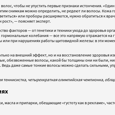
волос, чтобы не упустить первые признаки истончения. «Один р
 этим снимкам можно определить, не редеют ли волосы. Кожа
светиться» или проборы расширяются, нужно обратиться к вра
рост», — поясняет эксперт.
ство факторов — от генетики и техники ухода до здоровья орг
ормональные колебания — все это напрямую отражается на гус
ы или при нарушениях работы щитовидной железы: в эти моме
только на внешний эффект, но и на восстановление здоровья 
стые, обезвоженные волосы, какой бы толщины они ни были, н
е. Ведь даже самые тонкие волосы можно сделать сильными, у
ая теннисистка, четырехкратная олимпийская чемпионка, облад
иях
, масла и припарки, обещающие «густоту как в рекламе», част