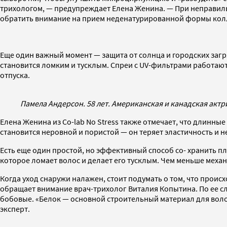
трихологом, — предупреждает Елена Женина. — При неправиль
обратить внимание на прием неденатурированной формы колл
Еще один важный момент — защита от солнца и городских загр
становится ломким и тусклым. Спреи с UV-фильтрами работают
отпуска.
Памела Андерсон. 58 лет. Американская и канадская актр
Елена Женина из Co-lab No Stress также отмечает, что длинны
становится неровной и пористой — он теряет эластичность и
Есть еще один простой, но эффективный способ со- хранить п
которое ломает волос и делает его тусклым. Чем меньше механ
Когда уход снаружи налажен, стоит подумать о том, что проис
обращает внимание врач-трихолог Виталия Копытина. По ее слов
бобовые. «Белок — основной строительный материал для воло
эксперт.