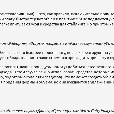
ют стекловидными) — это, как правило, исключительно прямые 
ва и влагу, быстро теряют объем и практически не поддаются 
 легче впитывают уход и средства для стайлинга, но при этом
алов «Эйфория», «Острые предметы» и «Рассказ служанки» (Фото 
и, из-за чего быстрее теряют влагу, но легко реагируют на у
 их обладательницы чаще стремятся пригладить прическу и сд
нее зависит, какие процедуры помогут добиться естественного,
хода. В этом случае важно использовать средства, которые мя
, под углом около пяти градусов). Это поможет создать объем 
ля придания формы и объема, но они нуждаются в увлажнении 
мах «Человек-паук», «Дюна», «Претенденты» (Фото Getty Images)