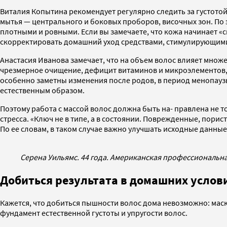
Виталия Копытина рекомендует регулярно следить за густотой 
мытья — центрального и боковых проборов, височных зон. По
плотными и ровными. Если вы замечаете, что кожа начинает «
скорректировать домашний уход средствами, стимулирующими 
Анастасия Иванова замечает, что на объем волос влияет множе
чрезмерное очищение, дефицит витаминов и микроэлементов, г
особенно заметны изменения после родов, в период менопауз
естественным образом.
Поэтому работа с массой волос должна быть на- правлена не 
стресса. «Ключ не в типе, а в состоянии. Поврежденные, пори
По ее словам, в таком случае важно улучшать исходные данны
Серена Уильямс. 44 года. Американская профессиональн
Добиться результата в домашних услов
Кажется, что добиться пышности волос дома невозможно: маски
фундамент естественной густоты и упругости волос.