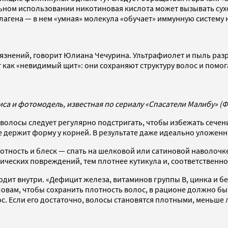
ном использовании никотиновая кислота может вызывать сухо
агена — в нем «умная» молекула «обучает» иммунную систему
язнений, говорит Юлиана Чечурина. Ультрафиолет и пыль разру
 как «невидимый щит»: они сохраняют структуру волос и помо
иса и фотомодель, известная по сериалу «Спасатели Малибу» (Ф
е волосы следует регулярно подстригать, чтобы избежать сечен
 не держит форму у корней. В результате даже идеально уложе
лотность и блеск — спать на шелковой или сатиновой наволочк
ических повреждений, тем плотнее кутикула и, соответственн
ходит внутри. «Дефицит железа, витаминов группы B, цинка и б
ам, чтобы сохранить плотность волос, в рационе должно быть н
с. Если его достаточно, волосы становятся плотными, меньше 