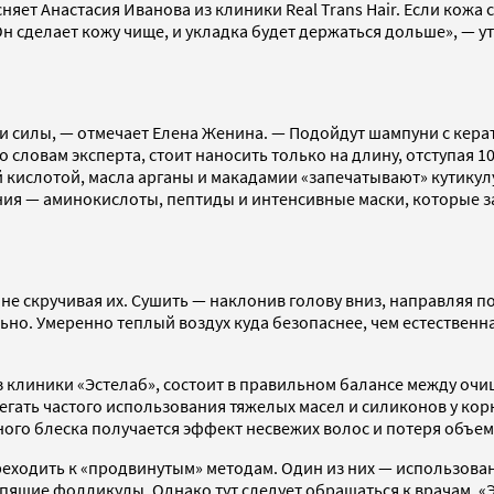
ет Анастасия Иванова из клиники Real Trans Hair. Если кожа с
н сделает кожу чище, и укладка будет держаться дольше», — ут
и силы, — отмечает Елена Женина. — Подойдут шампуни с кер
словам эксперта, стоит наносить только на длину, отступая 10
 кислотой, масла арганы и макадамии «запечатывают» кутикулу
я — аминокислоты, пептиды и интенсивные маски, которые зап
е скручивая их. Сушить — наклонив голову вниз, направляя пот
ьно. Умеренно теплый воздух куда безопаснее, чем естественн
з клиники «Эстелаб», состоит в правильном балансе между очи
гать частого использования тяжелых масел и силиконов у корне
го блеска получается эффект несвежих волос и потеря объема
реходить к «продвинутым» методам. Один из них — использован
ящие фолликулы. Однако тут следует обращаться к врачам. «Эт