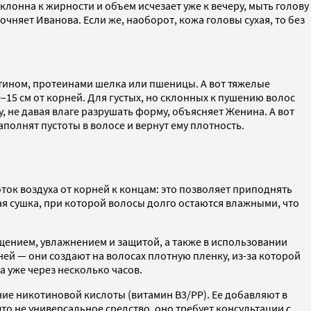
клонна к жирности и объем исчезает уже к вечеру, мыть голову
очняет Иванова. Если же, наоборот, кожа головы сухая, то без
атином, протеинами шелка или пшеницы. А вот тяжелые
–15 см от корней. Для густых, но склонных к пушению волос
, не давая влаге разрушать форму, объясняет Женина. А вот
олнят пустоты в волосе и вернут ему плотность.
ок воздуха от корней к концам: это позволяет приподнять
ая сушка, при которой волосы долго остаются влажными, что
щением, увлажнением и защитой, а также в использовании
й — они создают на волосах плотную пленку, из-за которой
 уже через несколько часов.
ие никотиновой кислоты (витамин B3/PP). Ее добавляют в
о не универсальное средство, оно требует консультации с