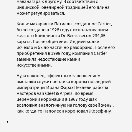
Наванагара к другому. В соответствии с
индийской ювелирной традицией его длина
может регулироваться.
Колье махараджи Патиалы, созданное Cartier,
было создано в 1928 году с использованием
желтого бриллианта De Beers весом 234,65
карата. После обретения Индией колье
исчезло и было частично разобрано. После его
приобретения в 1998 году, компания Cartier
заменила недостающие камни
искусственными.
Ну, и наконец, эффектным завершением
выставки служит реплика короны последней
императрицы Ирана Фарах Пехлеви работы
мастеров Van Cleef & Arpels. Во время
церемонии коронации в 1967 году шах
возложил аналогичную на голову своей жены,
как когда-то Наполеон короновал Жозефину.