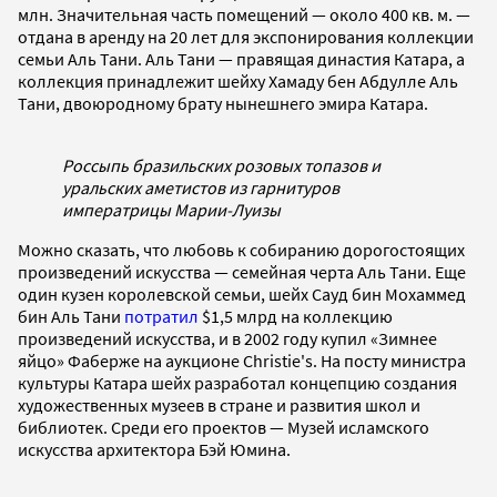
млн. Значительная часть помещений — около 400 кв. м. —
отдана в аренду на 20 лет для экспонирования коллекции
семьи Аль Тани. Аль Тани — правящая династия Катара, а
коллекция принадлежит шейху Хамаду бен Абдулле Аль
Тани, двоюродному брату нынешнего эмира Катара.
Россыпь бразильских розовых топазов и
уральских аметистов из гарнитуров
императрицы Марии-Луизы
Можно сказать, что любовь к собиранию дорогостоящих
произведений искусства — семейная черта Аль Тани. Еще
один кузен королевской семьи, шейх Сауд бин Мохаммед
бин Аль Тани
потратил
$1,5 млрд на коллекцию
произведений искусства, и в 2002 году купил «Зимнее
яйцо» Фаберже на аукционе Christie's. На посту министра
культуры Катара шейх разработал концепцию создания
художественных музеев в стране и развития школ и
библиотек. Среди его проектов — Музей исламского
искусства архитектора Бэй Юмина.