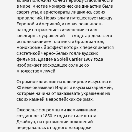
война положила конец периоду стабильности
в мире: многие монархические династии были
свергнуты, а аристократы лишились своих
привилегий. Новая элита путешествует между
Европой и Америкой, а новая реальность
находит отражение в изменении стиля
ювелирных украшений — в моде ар-деко с его
использованием платины и бриллиантов,
монохромный эффект которых перекликается
с эстетикой черно-белых голливудских
фильмов. Диадема Soleil Cartier 1907 года
изображает восходящее солнце со
множеством лучей.
Огромное влияние на ювелирное искусство в
ХХ веке оказывает Индия и вкусы махараджей,
которые начинают заказывать украшения из
своих камней в европейских фирмах.
Ожерелье с огромными жемчужинами,
созданное в 1850-е годы в стиле штата
Джайпур, на протяжении поколений
передавалось от одного махараджи