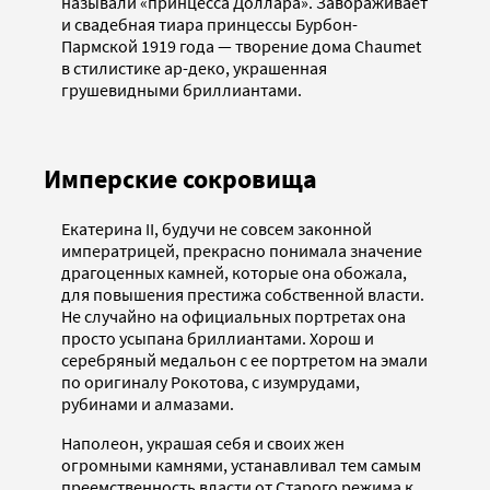
называли «принцесса Доллара». Завораживает
и свадебная тиара принцессы Бурбон-
Пармской 1919 года — творение дома Chaumet
в стилистике ар-деко, украшенная
грушевидными бриллиантами.
Имперские сокровища
Екатерина II, будучи не совсем законной
императрицей, прекрасно понимала значение
драгоценных камней, которые она обожала,
для повышения престижа собственной власти.
Не случайно на официальных портретах она
просто усыпана бриллиантами. Хорош и
серебряный медальон с ее портретом на эмали
по оригиналу Рокотова, с изумрудами,
рубинами и алмазами.
Наполеон, украшая себя и своих жен
огромными камнями, устанавливал тем самым
преемственность власти от Старого режима к