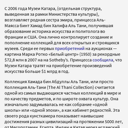
С 2006 года Музеи Катара, (отдельная структура,
выведенная за рамки Министерства культуры),
возглавляет родная сестра эмира, принцесса Аль-
Маясса бинт Хамад бин Халифа Аль Тани, получившая
образование историка искусства и политолога во
Франции и США. Она лично контролирует создание и
пополнение коллекций для всех открытых и строящихся
музеев. Среди ее первых
приобретений
на аукционах —
картина Марка Ротко «Белый центр» (1950) за рекордные
$72,8 млн в 2007 на на Sotheby’s. Принцесса
сообщила
, что
Музеи Катара тратят на приобретение произведений
искусства больше $1 млрд в год.
Коллекция Хамада бин Абдуллы Аль Тани, или просто
Коллекция Аль-Тани (The Al Thani Collection) считается
одной из самых выдающихся частных коллекций в мире и
по качеству предметов, и по широте охвата культур. Она
изначально задумывалась не как собрание «одной
школы» или «одной эпохи», а как кабинет редкостей. Эта
своего рода кунсткамера показывает наивысшие
достижения разных цивилизаций на протяжении 5000 лет,
от Месопотамии, Египта, Индии и Китая через исламский,