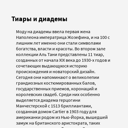
Тиары и диадемы
Моду на диадемы ввела первая жена
Наполеона императрица Жозефина, и на 100 с
лишним лет именно они стали символами
богатства, власти и красоты. Во втором зале
коллекции Аль Тани представлены 11 тиар,
созданных от начала XIX века до 1930-х годов и
сочетающих выдающуюся историю
происхождения и новаторский дизайн.
Сегодня они напоминают о великолепии
грандиозных костюмированных балов,
государственных приемов, коронаций и
королевских свадеб. Среди них особенно
выделяется диадема герцогини
Манчестерской с 1513 бриллиантами,
созданная домом Cartier в 1903 году для
американки родом из Нью-Йорка, вышедшей
замуж на британского аристократа, таких