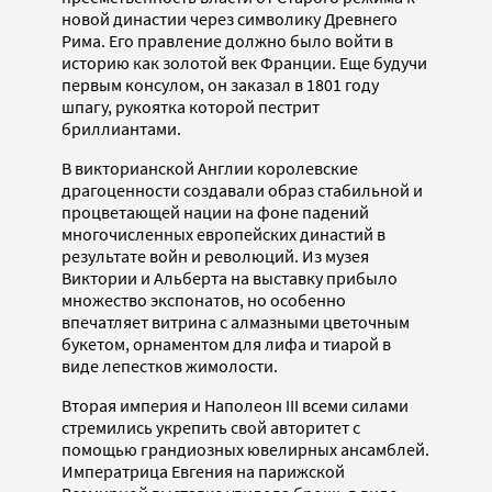
новой династии через символику Древнего
Рима. Его правление должно было войти в
историю как золотой век Франции. Еще будучи
первым консулом, он заказал в 1801 году
шпагу, рукоятка которой пестрит
бриллиантами.
В викторианской Англии королевские
драгоценности создавали образ стабильной и
процветающей нации на фоне падений
многочисленных европейских династий в
результате войн и революций. Из музея
Виктории и Альберта на выставку прибыло
множество экспонатов, но особенно
впечатляет витрина с алмазными цветочным
букетом, орнаментом для лифа и тиарой в
виде лепестков жимолости.
Вторая империя и Наполеон III всеми силами
стремились укрепить свой авторитет с
помощью грандиозных ювелирных ансамблей.
Императрица Евгения на парижской