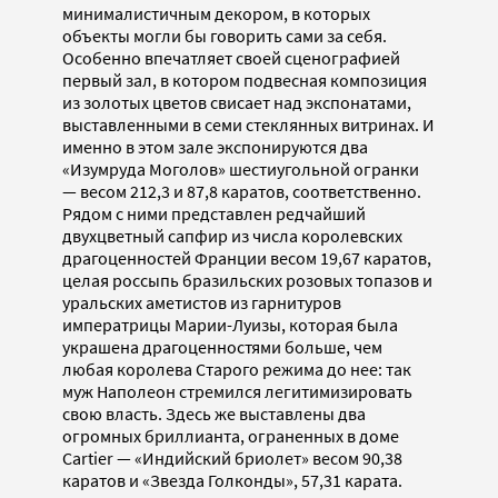
минималистичным декором, в которых
объекты могли бы говорить сами за себя.
Особенно впечатляет своей сценографией
первый зал, в котором подвесная композиция
из золотых цветов свисает над экспонатами,
выставленными в семи стеклянных витринах. И
именно в этом зале экспонируются два
«Изумруда Моголов» шестиугольной огранки
— весом 212,3 и 87,8 каратов, соответственно.
Рядом с ними представлен редчайший
двухцветный сапфир из числа королевских
драгоценностей Франции весом 19,67 каратов,
целая россыпь бразильских розовых топазов и
уральских аметистов из гарнитуров
императрицы Марии-Луизы, которая была
украшена драгоценностями больше, чем
любая королева Старого режима до нее: так
муж Наполеон стремился легитимизировать
свою власть. Здесь же выставлены два
огромных бриллианта, ограненных в доме
Cartier — «Индийский бриолет» весом 90,38
каратов и «Звезда Голконды», 57,31 карата.