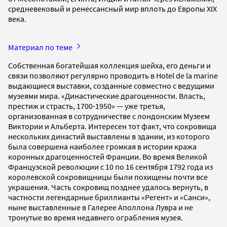
средневековый и ренессансный мир вплоть до Европы XIX
века.
Материал по теме
Собственная богатейшая коллекция шейха, его деньги и
связи позволяют регулярно проводить в Hotel de la marine
выдающиеся выставки, созданные совместно с ведущими
музеями мира. «Династические драгоценности. Власть,
престиж и страсть, 1700-1950» — уже третья,
организованная в сотрудничестве с лондонским Музеем
Виктории и Альберта. Интересен тот факт, что сокровища
нескольких династий выставлены в здании, из которого
была совершена наиболее громкая в истории кража
коронных драгоценностей Франции. Во время Великой
Французской революции с 10 по 16 сентября 1792 года из
королевской сокровищницы были похищены почти все
украшения. Часть сокровищ позднее удалось вернуть, в
частности легендарные бриллианты «Регент» и «Санси»,
ныне выставленные в Галерее Аполлона Лувра и не
тронутые во время недавнего ограбления музея.