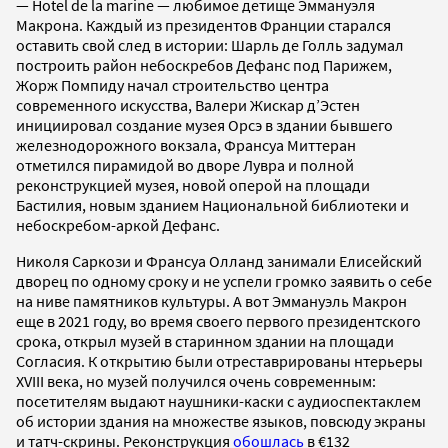
— Hotel de la marine — любимое детище Эммануэля
Макрона. Каждый из президентов Франции старался
оставить свой след в истории: Шарль де Голль задумал
построить район небоскребов Дефанс под Парижем,
Жорж Помпиду начал строительство центра
современного искусства, Валери Жискар д’Эстен
инициировал создание музея Орсэ в здании бывшего
железнодорожного вокзала, Франсуа Миттеран
отметился пирамидой во дворе Лувра и полной
реконструкцией музея, новой оперой на площади
Бастилия, новым зданием Национальной библиотеки и
небоскребом-аркой Дефанс.
Николя Саркози и Франсуа Олланд занимали Елисейский
дворец по одному сроку и не успели громко заявить о себе
на ниве памятников культуры. А вот Эммануэль Макрон
еще в 2021 году, во время своего первого президентского
срока, открыл музей в старинном здании на площади
Согласия. К открытию были отреставрированы нтерьеры
XVIII века, но музей получился очень современным:
посетителям выдают наушники-каски с аудиоспектаклем
об истории здания на множестве языков, повсюду экраны
и татч-скрины. Реконструкция
обошлась
в €132