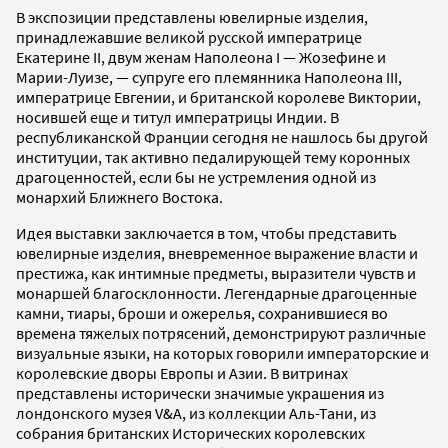
В экспозиции представлены ювелирные изделия,
принадлежавшие великой русской императрице
Екатерине II, двум женам Наполеона I — Жозефине и
Марии-Луизе, — супруге его племянника Наполеона III,
императрице Евгении, и британской королеве Виктории,
носившей еще и титул императрицы Индии. В
республиканской Франции сегодня не нашлось бы другой
институции, так активно педалирующей тему коронных
драгоценностей, если бы не устремления одной из
монархий Ближнего Востока.
Идея выставки заключается в том, чтобы представить
ювелирные изделия, вневременное выражение власти и
престижа, как интимные предметы, выразители чувств и
монаршей благосклонности. Легендарные драгоценные
камни, тиары, броши и ожерелья, сохранившиеся во
времена тяжелых потрясений, демонстрируют различные
визуальные языки, на которых говорили императорские и
королевские дворы Европы и Азии. В витринах
представлены исторически значимые украшения из
лондонского музея V&A, из коллекции Аль-Тани, из
собрания британских Исторических королевских