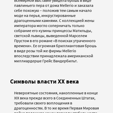
Всемирной выставке увидела брошь в виде
павлиньего пера от дома Mellerio и заказала
себе похожую – положив тем самым начало
моде на перья, инкрустированные
драгоценными камнями. С коллекцией жены
императора могло соперничать только
собрание его кузины принцессы Матильды,
светской львицы, выведенной Марселем
Прустом в его романе «В поисках утраченного
времени». Ее огромная бриллиантовая брошь
в виде розы той же фирмы Mellerio
впоследствии принадлежала американской
миллиардерше Грейс Вандербильт.
Символы власти XX века
Невероятные состояния, накопленные в конце
XIX века прежде всего в Соединенных Штатах,
требовали своего воплощения в
драгоценностях. В то же время Первая Мировая