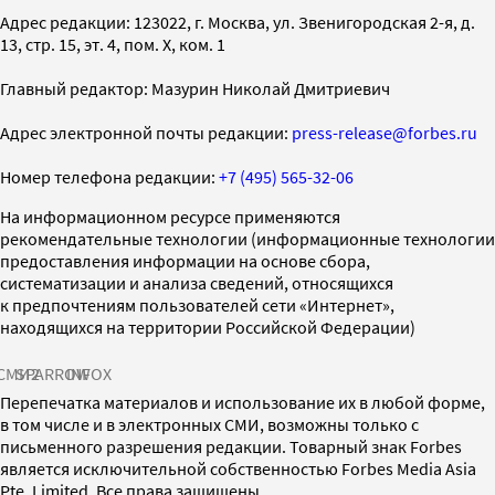
Адрес редакции: 123022, г. Москва, ул. Звенигородская 2-я, д.
13, стр. 15, эт. 4, пом. X, ком. 1
Главный редактор: Мазурин Николай Дмитриевич
Адрес электронной почты редакции:
press-release@forbes.ru
Номер телефона редакции:
+7 (495) 565-32-06
На информационном ресурсе применяются
рекомендательные технологии (информационные технологии
предоставления информации на основе сбора,
систематизации и анализа сведений, относящихся
к предпочтениям пользователей сети «Интернет»,
находящихся на территории Российской Федерации)
СМИ2
SPARROW
INFOX
Перепечатка материалов и использование их в любой форме,
в том числе и в электронных СМИ, возможны только с
письменного разрешения редакции. Товарный знак Forbes
является исключительной собственностью Forbes Media Asia
Pte. Limited. Все права защищены.