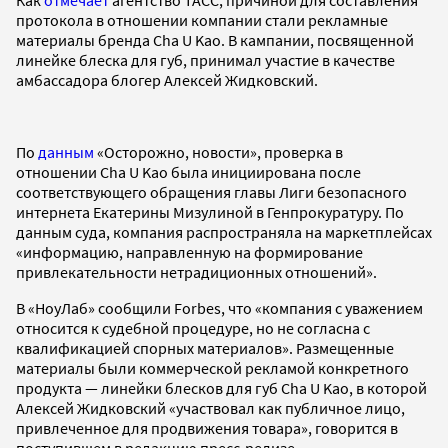
протокола в отношении компании стали рекламные
материалы бренда Cha U Kao. В кампании, посвященной
линейке блеска для губ, принимал участие в качестве
амбассадора блогер Алексей Жидковский.
По
данным
«Осторожно, новости», проверка в
отношении Cha U Kao была инициирована после
соответствующего обращения главы Лиги безопасного
интернета Екатерины Мизулиной в Генпрокуратуру. По
данным суда, компания распространяла на маркетплейсах
«информацию, направленную на формирование
привлекательности нетрадиционных отношений».
В «НоуЛаб» сообщили Forbes, что «компания с уважением
относится к судебной процедуре, но не согласна с
квалификацией спорных материалов». Размещенные
материалы были коммерческой рекламой конкретного
продукта — линейки блесков для губ Cha U Kao, в которой
Алексей Жидковский «участвовал как публичное лицо,
привлеченное для продвижения товара», говорится в
поступившем в редакцию пресс-релизе.