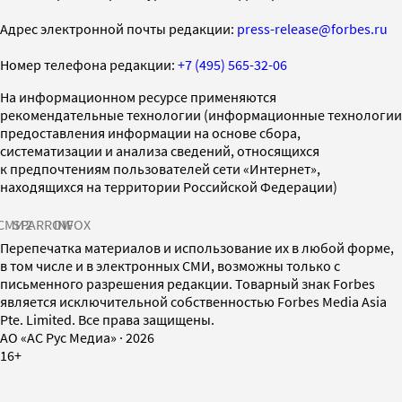
Адрес электронной почты редакции:
press-release@forbes.ru
Номер телефона редакции:
+7 (495) 565-32-06
На информационном ресурсе применяются
рекомендательные технологии (информационные технологии
предоставления информации на основе сбора,
систематизации и анализа сведений, относящихся
к предпочтениям пользователей сети «Интернет»,
находящихся на территории Российской Федерации)
СМИ2
SPARROW
INFOX
Перепечатка материалов и использование их в любой форме,
в том числе и в электронных СМИ, возможны только с
письменного разрешения редакции. Товарный знак Forbes
является исключительной собственностью Forbes Media Asia
Pte. Limited. Все права защищены.
AO «АС Рус Медиа»
·
2026
16+