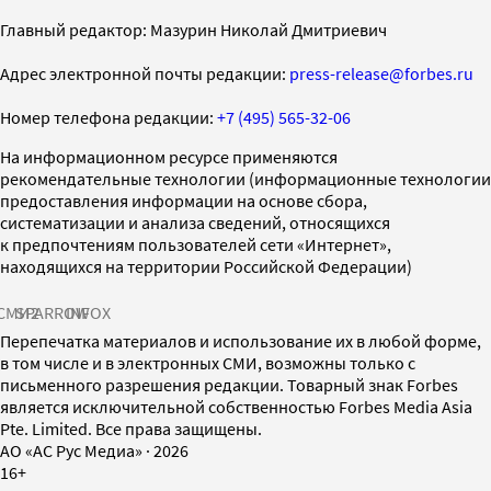
Главный редактор: Мазурин Николай Дмитриевич
Адрес электронной почты редакции:
press-release@forbes.ru
Номер телефона редакции:
+7 (495) 565-32-06
На информационном ресурсе применяются
рекомендательные технологии (информационные технологии
предоставления информации на основе сбора,
систематизации и анализа сведений, относящихся
к предпочтениям пользователей сети «Интернет»,
находящихся на территории Российской Федерации)
СМИ2
SPARROW
INFOX
Перепечатка материалов и использование их в любой форме,
в том числе и в электронных СМИ, возможны только с
письменного разрешения редакции. Товарный знак Forbes
является исключительной собственностью Forbes Media Asia
Pte. Limited. Все права защищены.
AO «АС Рус Медиа»
·
2026
16+