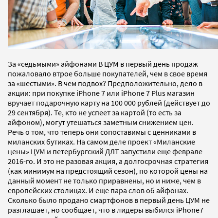
За «седьмыми» айфонами В ЦУM в первый день продаж
пожаловало втрое больше покупателей, чем в свое время
за «шестыми». В чем подвох? Предположительно, дело в
акции: при покупке iPhone 7 или iPhone 7 Plus магазин
вручает подарочную карту на 100 000 рублей (действует до
29 сентября). Те, кто не успеет за картой (то есть за
айфоном), могут утешаться заметным снижением цен.
Речь о том, что теперь они сопоставимы с ценниками в
миланских бутиках. На самом деле проект «Миланские
цены» ЦУМ и петербургский ДЛТ запустили еще феврале
2016-го. И это не разовая акция, а долгосрочная стратегия
(как минимум на предстоящий сезон), по которой цены на
данный момент не только приравнены, но и ниже, чем в
европейских столицах. И еще пара слов об айфонах.
Сколько было продано смартфонов в первый день ЦУМ не
разглашает, но сообщает, что в лидеры выбился iPhone7