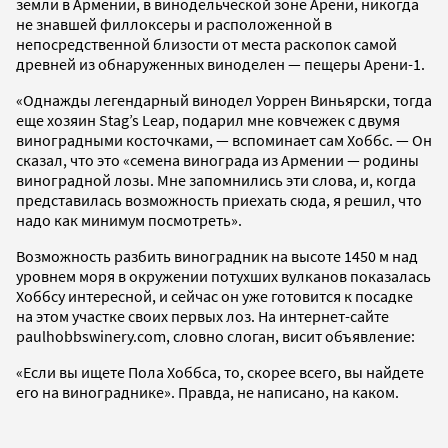
земли в Армении, в винодельческой зоне Арени, никогда
не знавшей филлоксеры и расположенной в
непосредственной близости от места раскопок самой
древней из обнаруженных виноделен — пещеры Арени-1.
«Однажды легендарный винодел Уоррен Виньярски, тогда
еще хозяин Stag’s Leap, подарил мне ковчежек с двумя
виноградными косточками, — вспоминает сам Хоббс. — Он
сказал, что это «семена винограда из Армении — родины
виноградной лозы. Мне запомнились эти слова, и, когда
представилась возможность приехать сюда, я решил, что
надо как минимум посмотреть».
Возможность разбить виноградник на высоте 1450 м над
уровнем моря в окружении потухших вулканов показалась
Хоббсу интересной, и сейчас он уже готовится к посадке
на этом участке своих первых лоз. На интернет-сайте
paulhobbswinery.com, словно слоган, висит объявление:
«Если вы ищете Пола Хоббса, то, скорее всего, вы найдете
его на винограднике». Правда, не написано, на каком.