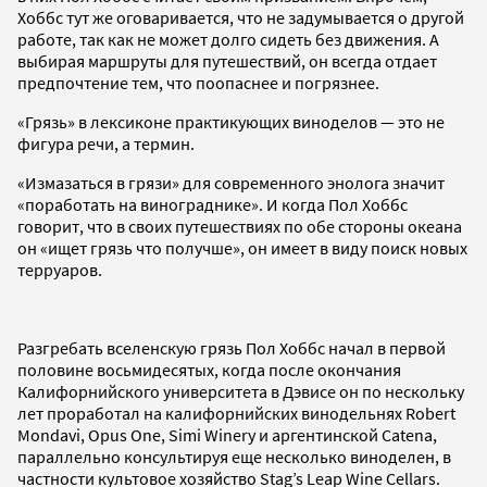
Хоббс тут же оговаривается, что не задумывается о другой
работе, так как не может долго сидеть без движения. А
выбирая маршруты для путешествий, он всегда отдает
предпочтение тем, что поопаснее и погрязнее.
«Грязь» в лексиконе практикующих виноделов — это не
фигура речи, а термин.
«Измазаться в грязи» для современного энолога значит
«поработать на винограднике». И когда Пол Хоббс
говорит, что в своих путешествиях по обе стороны океана
он «ищет грязь что получше», он имеет в виду поиск новых
терруаров.
Разгребать вселенскую грязь Пол Хоббс начал в первой
половине восьмидесятых, когда после окончания
Калифорнийского университета в Дэвисе он по нескольку
лет проработал на калифорнийских винодельнях Robert
Mondavi, Opus One, Simi Winery и аргентинской Catena,
параллельно консультируя еще несколько виноделен, в
частности культовое хозяйство Stag’s Leap Wine Cellars.