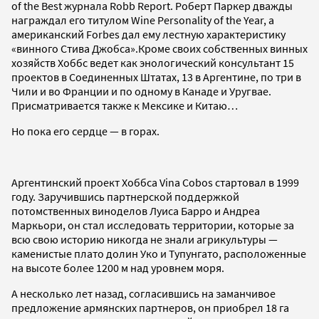
of the Best журнала Robb Report. Роберт Паркер дважды
награждал его титулом Wine Personality of the Year, а
американский Forbes дал ему лестную характеристику
«винного Стива Джобса».Кроме своих собственных винных
хозяйств Хоббс ведет как энологический консультант 15
проектов в Соединенных Штатах, 13 в Аргентине, по три в
Чили и во Франции и по одному в Канаде и Уругвае.
Присматривается также к Мексике и Китаю…
Но пока его сердце — в горах.
Аргентинский проект Хоббса Vina Cobos стартовал в 1999
году. Заручившись партнерской поддержкой
потомственных виноделов Луиса Барро и Андреа
Маркьори, он стал исследовать территории, которые за
всю свою историю никогда не знали агрикультуры —
каменистые плато долин Уко и Тупунгато, расположенные
на высоте более 1200 м над уровнем моря.
А несколько лет назад, согласившись на заманчивое
предложение армянских партнеров, он приобрел 18 га