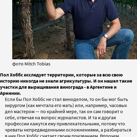
фото Mitch Tobias
Пол Хоббс исследует территории, которые за всю свою
историю никогда не знали агрикультуры. И он нашел такие
участки для выращивания винограда - в Аргентине и
Армении.
Если бы Пол Хоббс не стал виноделом, то он бы мог быть
хирургом (как мечтала его мать) или, например, часовых
дел мастером — по крайней мере, так он сам говорит о
себе, отвечая на вопрос журналистов. И та и другая
профессии кажутся ему привлекательными, потому что
чреваты непредвиденными осложнениями, а разбираться
в них Пол Хоббс считает своим призванием. Впрочем,