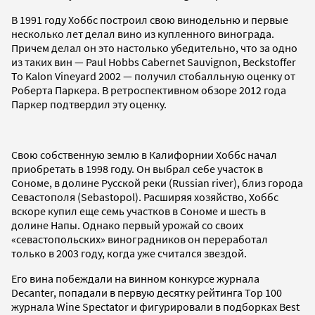
В 1991 году Хоббс построил свою винодельню и первые
несколько лет делал вино из купленного винограда.
Причем делал он это настолько убедительно, что за одно
из таких вин — Paul Hobbs Cabernet Sauvignon, Beckstoffer
To Kalon Vineyard 2002 — получил стобалльную оценку от
Роберта Паркера. В ретроспективном обзоре 2012 года
Паркер подтвердил эту оценку.
Свою собственную землю в Калифорнии Хоббс начал
приобретать в 1998 году. Он выбрал себе участок в
Сономе, в долине Русской реки (Russian river), близ города
Севастополя (Sebastopol). Расширяя хозяйство, Хоббс
вскоре купил еще семь участков в Сономе и шесть в
долине Напы. Однако первый урожай со своих
«севастопольских» виноградников он переработал
только в 2003 году, когда уже считался звездой.
Его вина побеждали на винном конкурсе журнала
Decanter, попадали в первую десятку рейтинга Top 100
журнала Wine Spectator и фигурировали в подборках Best