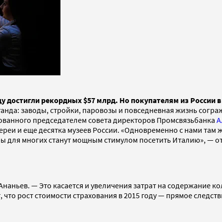
у достигли рекордных $57 млрд. Но покупателям из России в 
опаганда: заводы, стройки, паровозы и повседневная жизнь сог
снованного председателем совета директоров Промсвязьбанка
А
ереи и еще десятка музеев России. «Одновременно с нами там 
мьеры для многих станут мощным стимулом посетить Италию», — 
 Ананьев. — Это касается и увеличения затрат на содержание к
 что рост стоимости страхования в 2015 году — прямое следств