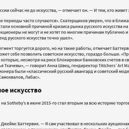
ссии сейчас не до искусства, — отмечает он. — И тем, кто живет 
ие периоды часто случаются». Скатерщиков уверен, что в ближ
стали основной причиной кризиса рынка русского искусства 
кционеры не могут и не хотят по многим причинам публично и 
нд русского искусства точно ушел».
гмент торгуется дорого, но на такие работы, отмечает Баттерв
 может себе позволить советское искусство, гораздо больше. 
 которые, несмотря на риск блокировки банковских счетов в св
я Ткачевы», — говорит Анна Швец, гендиректор TAtchers’ Art M
нера были «классический русский авангард и советский моде
Самохвалов, Лабас».
ое искусство
 на Sotheby’s в июне 2015-го стал вторым за всю историю торго
Джеймс Баттервик. — Я сам участвовал в нескольких аукционах