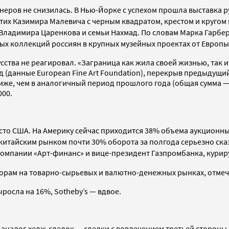
неров не снизилась. В Нью-Йорке с успехом прошла выставка 
тих Казимира Малевича с черным квадратом, крестом и кругом 
й Владимира Царенкова и семьи Нахмад. По словам Марка Гарбе
ных коллекций россиян в крупных музейных проектах от Европы 
ства не реагировал. «Заграница как жила своей жизнью, так и
 (данные European Fine Art Foundation), перекрыв предыдущий 
же, чем в аналогичный период прошлого года (общая сумма — $8
000.
сто США. На Америку сейчас приходится 38% объема аукционны
 китайским рынком почти 30% оборота за полгода серьезно ска
 компании «Арт-финанс» и вице-президент Газпромбанка, кури
рам на товарно-сырьевых и валютно-денежных рынках, отмечае
ыросла на 16%, Sotheby’s — вдвое.
 аналог хедж-сделок — сделки с вовлечением третьей стороны-