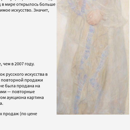
год в мире открылось больше
имое искусство. Значит,
 чем в 2007 году.
ок русского искусства в
ой повторной продажи
 не была продана на
рами — повторные
отом аукциона картина
а.
их продаж (по цене