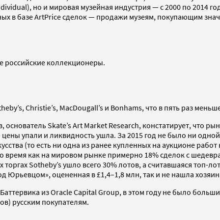
ndividual), но и мировая музейная индустрия — с 2000 по 2014 
ных в базе ArtPrice сделок — продажи музеям, покупающим знач
ые российские коллекционеры.
by’s, Christie’s, MacDougall’s и Bonhams, что в пять раз меньше,
 основатель Skate’s Art Market Research, констатирует, что рын
 цены упали и ликвидность ушла. За 2015 год не было ни одн
усства (то есть ни одна из ранее купленных на аукционе работ
 то время как на мировом рынке примерно 18% сделок с шедев
х торгах Sotheby’s ушло всего 30% лотов, а считавшаяся топ-л
д Юрьевцом», оцененная в £1,4–1,8 млн, так и не нашла хозяин
аттервика из Oracle Capital Group, в этом году не было больш
в) русским покупателям.