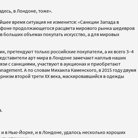
здесь, в Лондоне, тоже».
айшее время ситуация не изменится: «Санкции Запада в
на фоне продолжающегося расцвета мирового рынка шедевров
в больших объемах покупать искусство, а для мировых
ик, претендуют только российские покупатели, а их всего 3–4
«Представители арт-мира в Лондоне замечают наплыв наших
язи с санкциями, участвуют в аукционах и приобретают
anagement. А по словам Михаила Каменского, в 2015 году двумя
рнизм второй трети ХХ века, маскировавшийся в одежды
в.
 и в Нью-Йорке, и в Лондоне, удалось несколько хороших