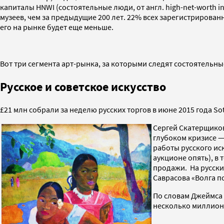
капиталы HNWI (состоятельные люди, от англ. high-net-worth i
музеев, чем за предыдущие 200 лет. 22% всех зарегистрирован
его на рынке будет еще меньше.
Вот три сегмента арт-рынка, за которыми следят состоятельн
Русское и советское искусство
£21 млн собрали за неделю русских торгов в июне 2015 года Sothe
Сергей Скатерщиков,
глубоком кризисе —
работы русского иск
аукционе опять), в
продажи. На русски
Саврасова «Волга по
По словам Джеймса Б
несколько миллионо