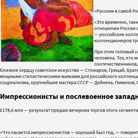
«Русским в самой Ро
«Это временно, так
отношении России 
— российские колле
коллекционеров тре
При этом топовый се
человека. Тех, кто
соотечественников,
близкое сердцу советское искусство — Стожаров, Грицай, брать
мощными стилистическими маяками для российского коллекцио
соцреализма, крупнейшие мастера СССР — Дейнека, Пименов, 
Импрессионисты и послевоенное западн
£178,6 млн — результат продаж вечерних торгов этого сегмента
«Что касается импрессионистов — хороший был год, — говорит 