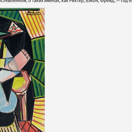
ослевоенном, о таких именах, как Рихтер, Бэкон, Фрейд, — год