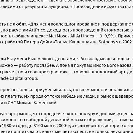
ависимо от результата аукциона. «Произведение искусства с
ть не любят. «Для меня коллекционирование и поддержание 
, по расчетам ArtPrice, доходность произведений стоимостью 
ость в общем индексе Mei Moses All Art Index — 9–9,5%). Прим
с работой Питера Дойга «Топь». Купленная на Sotheby’s в 2002 г
ли бы у меня был мешок с деньгами, я бы вкладывался только 
можно — работу послабее. А пока я покупаю много Богомазова,
ько расчет, но и свои пристрастия», — говорит лондонский арт-
cle Capital Group.
неров несколько приуменьшилось, но возможности оставшихся
них платить. Их продают тоже небедные люди, и рынок шедевро
ии и СНГ Михаил Каменский.
ует арт-рынок, что определяет конъюнктуру и динамику цен на
симость от свободной денежной массы в обращении, — отмеча
 1980-е годы до $100 млн в 2000-е, а если верить в историю о
егменте подпитывают, как отмечает эксперт, не только неуклонно