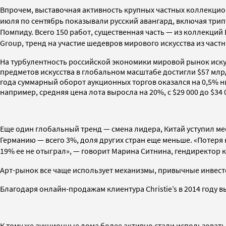
Впрочем, выставочная активность крупных частных коллекцио
июля по сентябрь показывали русский авангард, включая трип
Помпиду. Всего 150 работ, существенная часть — из коллекци
Group, тренд на участие шедевров мирового искусства из част
На турбулентность российской экономики мировой рынок искус
предметов искусства в глобальном масштабе достигли $57 млрд
года суммарный оборот аукционных торгов оказался на 0,5% ни
например, средняя цена лота выросла на 20%, с $29 000 до $34 
Еще один глобальный тренд — смена лидера, Китай уступил ме
Германию — всего 3%, доля других стран еще меньше. «Потеря
19% ее не отыграл», — говорит Марина Ситнина, гендиректор
Арт-рынок все чаще использует механизмы, привычные инвесто
Благодаря онлайн-продажам клиентура Christie’s в 2014 году в
К тому же аукционные дома более активно стали использовать