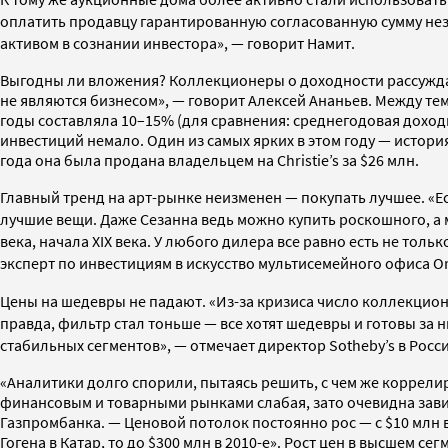
оплатить продавцу гарантированную согласованную сумму нез
активом в сознании инвестора», — говорит Намит.
Выгодны ли вложения? Коллекционеры о доходности рассужда
не являются бизнесом», — говорит Алексей Ананьев. Между тем
годы составляла 10–15% (для сравнения: среднегодовая доходн
инвестиций немало. Один из самых ярких в этом году — история 
года она была продана владельцем на Christie’s за $26 млн.
Главный тренд на арт-рынке неизменен — покупать лучшее. «Ес
лучшие вещи. Даже Сезанна ведь можно купить роскошного, а 
века, начала XIX века. У любого дилера все равно есть не тол
эксперт по инвестициям в искусство мультисемейного офиса Ora
Цены на шедевры не падают. «Из-за кризиса число коллекцио
правда, фильтр стал тоньше — все хотят шедевры и готовы за 
стабильных сегментов», — отмечает директор Sotheby’s в Росс
«Аналитики долго спорили, пытаясь решить, с чем же коррелир
финансовым и товарными рынками слабая, зато очевидна зави
Газпромбанка. — Ценовой потолок постоянно рос — с $10 млн в
Гогена в Катар, то до $300 млн в 2010-е». Рост цен в высшем с