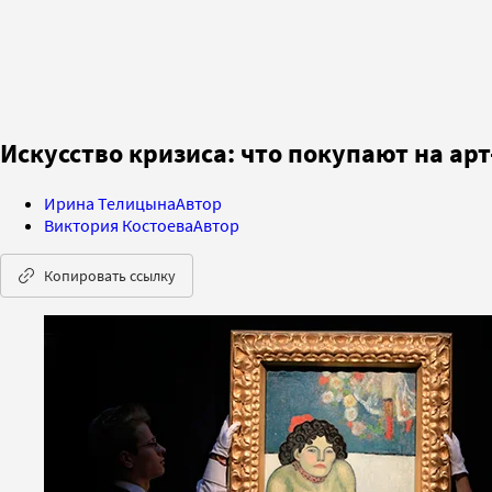
Искусство кризиса: что покупают на ар
Ирина Телицына
Автор
Виктория Костоева
Автор
Копировать ссылку