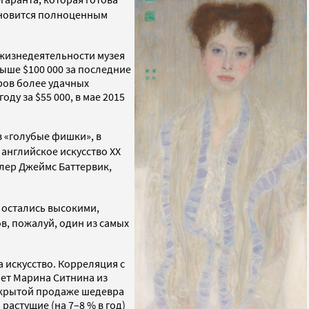
тановится полноценным
жизнедеятельности музея
выше $100 000 за последние
еров более удачных
оду за $55 000, в мае 2015
в «голубые фишки», в
 английское искусство XX
дилер Джеймс Баттервик,
 остались высокими,
в, пожалуй, один из самых
 искусство. Корреляция с
ет Марина Ситнина из
 закрытой продаже шедевра
 растущие (на 7–8 % в год)