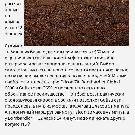
рассчит
анные
на
компан
ию из 18
человек
.
Стоимос
ть больших бизнес-джетов начинается от $50 млн и
ограничивается лишь полетом фантазии в дизайне
интерьера и заказе дополнительных опций. Выбор
самолетов высшего ценового сегмента достаточно велик,
но на нашем рынке представлено шесть моделей. Из них
наиболее интересны три: Falcon 7X, Bombardier Global
6000 и Gulfstream G650. У последнего есть одно
объективное преимущество — он быстрее. Практически
околозвуковая скорость 980 км/ч позволяет Gulfstream
преодолевать путь из Москвы в ЮАР за 11 часов 51 минуту.
Аналогичный маршрут займет у Falcon 13 часов 47 минут, а
у Bombardier — 12 часов 14 минут. Надо ли искать другие
аргументы?