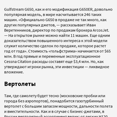
Gulfstream G650, как и его модификация G650ER, довольно
популярная модель, в мире насчитывается 246 таких
машин. «Официально G650 в продаже не так много, как
других популярных джетов, — рассказывает Иван
Веретенников, директор по продажам брокера ArcosJet.
— На открытом рынке можно найти 11 машин. Еще одним
доказательством повышенного интереса к этой модели
служит количество сделок по продаже, которое растет
год от года». Стоимость «гольфстрима» начинается от $65
млн. В год прямые и переменные эксплуатационное
Cessna Citation расходы составят еще $3,4 млн. Но, как
утверждают игроки рынка, эти инвестиции — ликвидное
вложение.
Вертолеты
Там, где самолету будет тесно (московские пробки или
города без аэропортов), понадобится газотурбинный
вертолет с большим запасом мощности, дальности полета
и вместительности. Как и в случае с бизнес-джетами, в
России вертолетный ассортимент велик: от легких Н120