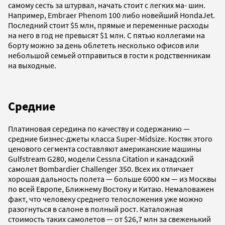
самому сесть за штурвал, начать стоит с легких ма- шин.
Например, Embraer Phenom 100 либо новейший HondaJet.
Последний стоит $5 млн, прямые и переменные расходы
на него в год не превысят $1 млн. С пятью коллегами на
борту можно за день облететь несколько офисов или
небольшой семьей отправиться в гости к родственникам
на выходные.
Средние
Платиновая середина по качеству и содержанию —
средние бизнес-джеты класса Super-Midsize. Костяк этого
ценового сегмента составляют американские машины
Gulfstream G280, модели Cessna Citation и канадский
самолет Bombardier Challenger 350. Всех их отличает
хорошая дальность полета — больше 6000 км — из Москвы
по всей Европе, Ближнему Востоку и Китаю. Немаловажен
факт, что человеку среднего телосложения уже можно
разогнуться в салоне в полный рост. Каталожная
стоимость таких самолетов — от $26,7 млн за свеженький