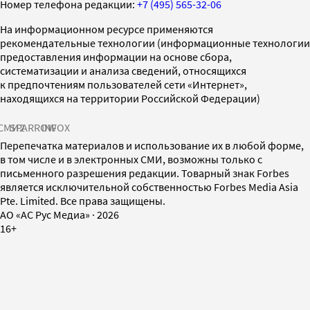
Номер телефона редакции:
+7 (495) 565-32-06
На информационном ресурсе применяются
рекомендательные технологии (информационные технологии
предоставления информации на основе сбора,
систематизации и анализа сведений, относящихся
к предпочтениям пользователей сети «Интернет»,
находящихся на территории Российской Федерации)
СМИ2
SPARROW
INFOX
Перепечатка материалов и использование их в любой форме,
в том числе и в электронных СМИ, возможны только с
письменного разрешения редакции. Товарный знак Forbes
является исключительной собственностью Forbes Media Asia
Pte. Limited. Все права защищены.
AO «АС Рус Медиа»
·
2026
16+