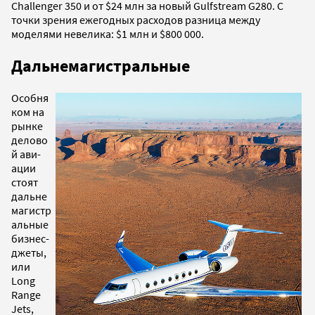
Challenger 350 и от $24 млн за новый Gulfstream G280. С
точки зрения ежегодных расходов разница между
моделями невелика: $1 млн и $800 000.
Дальнемагистральные
Особня
ком на
рынке
делово
й ави-
ации
стоят
дальне
магистр
альные
бизнес-
джеты,
или
Long
Range
Jets,