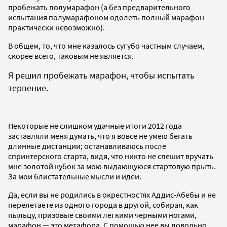
пробежать полумарафон (а без предварительного
испытания полумарафоном одолеть полный марафон
практически невозможно).
В общем, то, что мне казалось сугубо частным случаем,
скорее всего, таковым не является.
Я решил пробежать марафон, чтобы испытать
терпение.
Некоторые не слишком удачные итоги 2012 года
заставляли меня думать, что я вовсе не умею бегать
длинные дистанции; останавливаюсь после
спринтерского старта, видя, что никто не спешит вручать
мне золотой кубок за мою выдающуюся стартовую прыть.
За мои блистательные мысли и идеи.
Да, если вы не родились в окрестностях Аддис-Абебы и не
перелетаете из одного города в другой, собирая, как
пыльцу, призовые своими легкими черными ногами,
марафон — это метафора. С помощью нее вы довольно