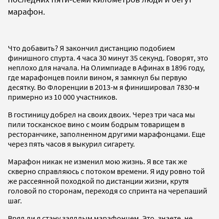
марафон.
Что добавить? Я закончил дистанцию подобием
финишного спурта. 4 часа 30 минут 35 секунд. Говорят, это
неплохо для начала. На Олимпиаде в Афинах в 1896 году,
где марафонцев поили вином, я замкнул бы первую
десятку. Во Флоренции в 2013-м я финишировал 7830-м
примерно из 10 000 участников.
В гостиницу добрел на своих двоих. Через три часа мы
пили тосканское вино с моим бодрым товарищем в
ресторанчике, заполненном другими марафонцами. Еще
через пять часов я выкурил сигарету.
Марафон никак не изменил мою жизнь. Я все так же
скверно справляюсь с потоком времени. Я иду ровно той
же рассеянной походкой по дистанции жизни, крутя
головой по сторонам, переходя со спринта на черепаший
шаг.
Вряд ли я стану заядлым марафонцем. Это, знаете, не