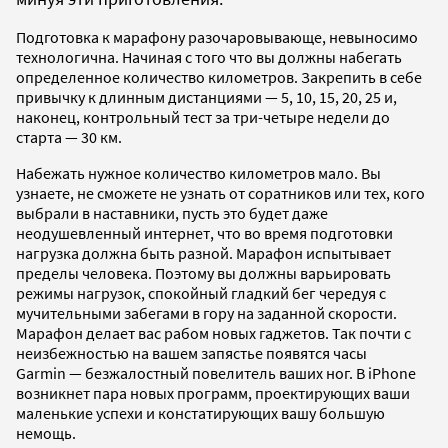
Подготовка к марафону разочаровывающе, невыносимо
технологична. Начиная с того что вы должны набегать
определенное количество километров. Закрепить в себе
привычку к длинным дистанциями — 5, 10, 15, 20, 25 и,
наконец, контрольный тест за три-четыре недели до
старта — 30 км.
Набежать нужное количество километров мало. Вы
узнаете, не сможете не узнать от соратников или тех, кого
выбрали в наставники, пусть это будет даже
неодушевленный интернет, что во время подготовки
нагрузка должна быть разной. Марафон испытывает
пределы человека. Поэтому вы должны варьировать
режимы нагрузок, спокойный гладкий бег чередуя с
мучительными забегами в гору на заданной скорости.
Марафон делает вас рабом новых гаджетов. Так почти с
неизбежностью на вашем запястье появятся часы
Garmin — безжалостный повелитель ваших ног. В iPhone
возникнет пара новых программ, проектирующих ваши
маленькие успехи и констатирующих вашу большую
немощь.