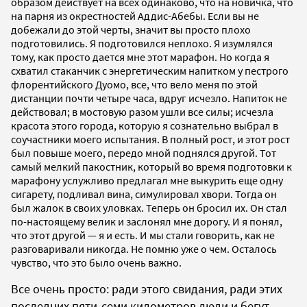
образом действует на всех одинаково, что на новичка, что
на парня из окрестностей Аддис-Абебы. Если вы не
добежали до этой черты, значит вы просто плохо
подготовились. Я подготовился неплохо. Я изумлялся
тому, как просто дается мне этот марафон. Но когда я
схватил стаканчик с энергетическим напитком у пестрого
флорентийского Дуомо, все, что вело меня по этой
дистанции почти четыре часа, вдруг исчезло. Напиток не
действовал; в мостовую разом ушли все силы; исчезла
красота этого города, которую я сознательно выбрал в
соучастники моего испытания. В полный рост, и этот рост
был повыше моего, передо мной поднялся другой. Тот
самый мелкий пакостник, который во время подготовки к
марафону услужливо предлагал мне выкурить еще одну
сигарету, подливал вина, симулировал хвори. Тогда он
был жалок в своих уловках. Теперь он бросил их. Он стал
по-настоящему велик и заслонял мне дорогу. И я понял,
что этот другой — я и есть. И мы стали говорить, как не
разговаривали никогда. Не помню уже о чем. Осталось
чувство, что это было очень важно.
Все очень просто: ради этого свидания, ради этих
последних пяти-семи километров люди и бегут