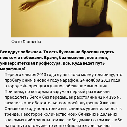
Фото Diomedia
Все вдруг побежали. То есть буквально бросили ходить
пешком и побежали. Врачи, бизнесмены, политики,
университетская профессура. Все. Куда ведет путь
марафонца?
Первого января 2013 года я дал слово моему товарищу, что
пробегу с ним в новом году марафон. 24 ноября 2013 года
в городе Флоренция я данное обещание выполнил.
Причины, по которым я задумал первый раз в жизни
преодолеть бегом без передышек расстояние 42 км 195 м,
казались мне обстоятельством моей внутренней жизни.
Однако по ходу подготовки выяснилось удивительное: я в
тренде. Некоторое количество моих ближних и дальних
знакомых либо заняты тем же, либо думают о том же, либо
на полпути к тому же, то есть собираются для начала