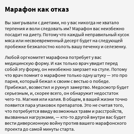
Марафон как отказ
Вы заигрывали с диетами, но у вас никогда не хватало
терпения и воли следовать им? Марафон вас неизбежно
посадит на диету. Потому что каждый неправильный кусок
мяса или несвоевременный десерт будет на следующей
пробежке безжалостно колоть вашу печенку и селезенку.
Любой оргкомитет марафона потребует у вас
медицинскую форму. И как только врач увидит перед
собой эту форму, он неизбежно заерзает на стуле. Потому
что врач помнит о марафоне только одну штуку — это про
парня, который бежал к своим с вестью о победе.
Прибежал, возвестил и рухнул замертво. Медосмотр будет
серьезным, и, скорее всего, он обнаружит недостаток
чего-то. Магния или калия. В общем, в вашей жизни точно
появится пара упаковок препаратов. Это не считая того,
что потребуется ввиду возможных травм и расстройств,
вызванных нагрузками, — кто-то другой внутри вас будет
вести диверсионную войну против вашего марафонского
проекта до самой минуты старта.