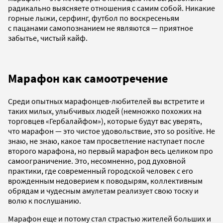
радикально выясняете отношения с самим собой. Никакие
горные лыжи, серфинг, футбол по воскресеньям
с пацанами самопознанием не являются — приятное
забытье, чистый кайф.
Марафон как самоотречение
Среди опытных марафонцев-любителей вы встретите и
таких милых, улыбчивых людей (немножко похожих на
торговцев «Гербалайфом»), которые будут вас уверять,
что марафон — это чистое удовольствие, это so positive. Не
знаю, не знаю, какое там просветление наступает после
второго марафона, но первый марафон весь целиком про
самоограничение. Это, несомненно, род духовной
практики, где современный городской человек с его
врожденным недоверием к поводырям, коллективным
обрядам и чудесным амулетам реализует свою тоску и
волю к послушанию.
Марафон еще и потому стал страстью жителей больших и