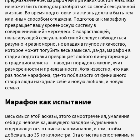
предназначенное: марафон ни при каких обстоятельствах
не может быть поводом разобраться со своей сексуальной
жизнью. Во время подготовки эта жизнь должна быть тем
или иным способом отлажена. Подготовка к марафону
превращает вашу кровеносную систему в
совершеннейший «мерседес». С возрастающей,
пульсирующей сексуальной силой следует обходиться
разумно и равномерно, не впадая в глупое лихачество,
которое может погубить весь замысел. Да-да, марафон в
стадии подготовки превращает любого либертарианца
в традиционалиста — наводит порядок в жизни, учит
размеренности и привязанности. Хотя известно, что как
раз после марафона, где-то поблизости от финишного
створа люди находили себе и новую любовь, и новую
семью.
Марафон как испытание
Весь смысл этой аскезы, этого самоотречения, умаления
себя до человечка, живущего заводом будильника
и дергающегося от писка напоминалок, в том, чтобы
добежать до 35-го километра. Эта отметка непостижимым