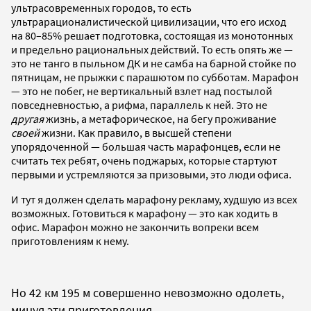
ультрасовременных городов, то есть
ультрарационалистической цивилизации, что его исход
на 80–85% решает подготовка, состоящая из монотонных
и предельно рациональных действий. То есть опять же —
это не танго в пыльном ДК и не самба на барной стойке по
пятницам, не прыжки с парашютом по субботам. Марафон
— это не побег, не вертикальный взлет над постылой
повседневностью, а рифма, параллель к ней. Это не
другая
жизнь, а метафорическое, на бегу проживание
своей
жизни. Как правило, в высшей степени
упорядоченной — большая часть марафонцев, если не
считать тех ребят, очень поджарых, которые стартуют
первыми и устремляются за призовыми, это люди офиса.
И тут я должен сделать марафону рекламу, худшую из всех
возможных. Готовиться к марафону — это как ходить в
офис. Марафон можно не закончить вопреки всем
приготовлениям к нему.
Но 42 км 195 м совершенно невозможно одолеть,
минуя эти приготовления.