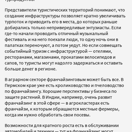
Представители туристических территорий понимают, что
создание инфраструктуры позволяет кратно увеличивать
турпоток и приводить его в места, до которых раньше
добирались только непривередливые энтузиасты. Если
где-то начали проводить отличный музыкальный
фестиваль и на него поехали люди, то одну ночь они в
палатках переночуют, а потом уедут. Но если совмещать
событийный туризм с инфраструктурой — отелями,
ресторанами, магазинами, прокатами велосипедов и
сапов, то туристы могут надолго задержаться и оставить
больше денег в регионе.
В аграрном секторе франчайзинговым может быть все. В
Пермском крае уже есть кролиководство и пчеловодство
по франчайзингу. Хорошие перспективы у бизнеса по
защите растений. В Индии, например, очень развит
франчайзинг в этой сфере — в агрокластерах есть
франчайзи, к которым обращаются местные фермеры,
когда им нужно обработать свои посевы.
Возможности для кратного роста есть в обслуживании
автомобилей и техники — тут на франчайзинг могут