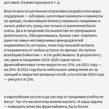
доставке, базами курьеров и т. д.
Власти многих регионов оперативно разработали меры
поддержки — субсидии, налоговые каникулы и каникулы
по аренде, позволившие бизнесу пережить пандемию и
начать работать сразу, как только ограничения были
сняты. Да и в пандемию большинство не прекращали
деятельность. Объединившись, бизнес смог повлиять
даже на самых несговорчивых арендодателей
недвижимости, которые, лежа под пальмой на Бали,
отказывались от любых уступок по аренде. Их пугали
всеобщим бойкотом — и это действовало. В результате у
нас даже в пандемию 2019–2020 годов число
франчайзинговых точек выросло на 15%, а в 2021 году —
на 20%. В 2022 году было небольшое замедление из-за
санкций и закрытия западных сетей, а по итогам 2023 года
— уже рост в 12%.
А европейские коллеги до сих пор от пандемии отойти не
могут. Так что мы многому можем научить. И наша задача
— повышать качество франчайзинга, быть более