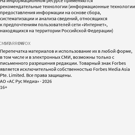
На информационном ресурсе применяются
рекомендательные технологии (информационные технологии
предоставления информации на основе сбора,
систематизации и анализа сведений, относящихся
к предпочтениям пользователей сети «Интернет»,
находящихся на территории Российской Федерации)
СМИ2
SPARROW
INFOX
Перепечатка материалов и использование их в любой форме,
в том числе и в электронных СМИ, возможны только с
письменного разрешения редакции. Товарный знак Forbes
является исключительной собственностью Forbes Media Asia
Pte. Limited. Все права защищены.
AO «АС Рус Медиа»
·
2026
16+