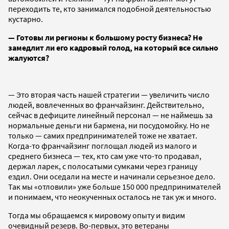
переходить те, кто занимался подобной деятельностью
кустарно.
— Готовы ли регионы к большому росту бизнеса? Не
замедлит ли его кадровый голод, на который все сильно
жалуются?
— Это вторая часть нашей стратегии — увеличить число
людей, вовлеченных во франчайзинг. Действительно,
сейчас в дефиците линейный персонал — не наймешь за
нормальные деньги ни бармена, ни посудомойку. Но не
только — самих предпринимателей тоже не хватает.
Когда-то франчайзинг поглощал людей из малого и
среднего бизнеса — тех, кто сам уже что-то продавал,
держал ларек, с полосатыми сумками через границу
ездил. Они оседали на месте и начинали серьезное дело.
Так мы «отловили» уже больше 150 000 предпринимателей
и понимаем, что неокученных осталось не так уж и много.
Тогда мы обращаемся к мировому опыту и видим
очевидный резерв. Во-первых, это ветераны