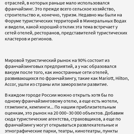
отраслей, в которых раньше мало использовался
франчайзинг. Это прежде всего сельское хозяйство,
строительство и, конечно, туризм. Недавно мы были на
Форуме туристических территорий в Минеральных Водах
и видели, какой хороший отклик эта тема встречает у
сетей отелей, ресторанов, представителей туристических
кластеров и регионов.
Мировой туристический рынок на 90% состоит из
франчайзинговых предприятий, а у нас образовался
вакуум после того, как иностранные сети отелей,
развивающихся по франчайзингу, такие как Mariott, Hilton,
Accor, ушли из страны или заморозили развитие.
В каждом городе России можно открыть хотя бы по
одному франчайзинговому отелю, а еще есть мотели,
глэмпинги, кемпинги... По нашим приблизительным
оценкам, это рынок на 20 000–30 000 объектов. Добавим
сюда туристические агентства, страховщиков, а еще по
франчайзингу могут открываться развлекательные и
этнографические парки, театры, кинотеатры, пункты