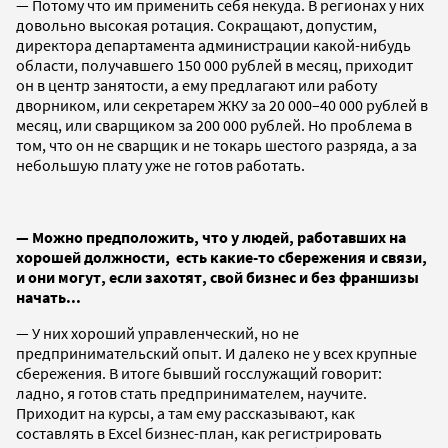
— Потому что им применить себя некуда. В регионах у них
довольно высокая ротация. Сокращают, допустим,
директора департамента администрации какой-нибудь
области, получавшего 150 000 рублей в месяц, приходит
он в центр занятости, а ему предлагают или работу
дворником, или секретарем ЖКУ за 20 000–40 000 рублей в
месяц, или сварщиком за 200 000 рублей. Но проблема в
том, что он не сварщик и не токарь шестого разряда, а за
небольшую плату уже не готов работать.
— Можно предположить, что у людей, работавших на
хорошей должности, есть какие-то сбережения и связи,
и они могут, если захотят, свой бизнес и без франшизы
начать...
— У них хороший управленческий, но не
предпринимательский опыт. И далеко не у всех крупные
сбережения. В итоге бывший госслужащий говорит:
ладно, я готов стать предпринимателем, научите.
Приходит на курсы, а там ему рассказывают, как
составлять в Excel бизнес-план, как регистрировать