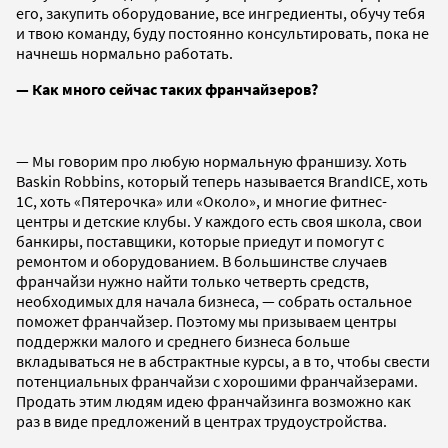
его, закупить оборудование, все ингредиенты, обучу тебя
и твою команду, буду постоянно консультировать, пока не
начнешь нормально работать.
— Как много сейчас таких франчайзеров?
— Мы говорим про любую нормальную франшизу. Хоть
Baskin Robbins, который теперь называется BrandICE, хоть
1С, хоть «Пятерочка» или «Около», и многие фитнес-
центры и детские клубы. У каждого есть своя школа, свои
банкиры, поставщики, которые приедут и помогут с
ремонтом и оборудованием. В большинстве случаев
франчайзи нужно найти только четверть средств,
необходимых для начала бизнеса, — собрать остальное
поможет франчайзер. Поэтому мы призываем центры
поддержки малого и среднего бизнеса больше
вкладываться не в абстрактные курсы, а в то, чтобы свести
потенциальных франчайзи с хорошими франчайзерами.
Продать этим людям идею франчайзинга возможно как
раз в виде предложений в центрах трудоустройства.