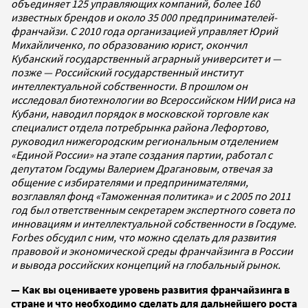
объединяет 125 управляющих компаний, более 160
известных брендов и около 35 000 предпринимателей-
франчайзи. С 2010 года организацией управляет Юрий
Михайличенко, по образованию юрист, окончил
Кубанский государственный аграрный университет и —
позже — Российский государственный институт
интеллектуальной собственности. В прошлом он
исследовал биотехнологии во Всероссийском НИИ риса на
Кубани, наводил порядок в московской торговле как
специалист отдела потребрынка района Лефортово,
руководил нижегородским региональным отделением
«Единой России» на этапе создания партии, работал с
депутатом Госдумы Валерием Драгановым, отвечая за
общение с избирателями и предпринимателями,
возглавлял фонд «Таможенная политика» и с 2005 по 2011
год был ответственным секретарем экспертного совета по
инновациям и интеллектуальной собственности в Госдуме.
Forbes обсудил с ним, что можно сделать для развития
правовой и экономической среды франчайзинга в России
и вывода российских концепций на глобальный рынок.
— Как вы оцениваете уровень развития франчайзинга в
стране и что необходимо сделать для дальнейшего роста