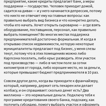
предприятие, какие кредиты предлагает банк, а меры
поддержки — государство. Человек приходит домой,
садится на диван — и у него начинается депрессия, потому
что никто не отвечает ему на главные вопросы: как
правильно выбрать вид бизнеса и что конкретно делать,
чтобы его начать. Хочет открыть сыроварню — а где взять
оборудование, поставщиков, персонал, как правильно
выбрать помещение? Во многих местах поддержка
предпринимателей достаточно формальная. И когда я
открываю список недвижимости, которую некоторые
муниципалитеты предлагают под бизнес, у меня слезы
текут, потому что в этих помещениях можно либо
Карлсона поселить, либо крыс разводить. Или участок
под производство — либо в чистом поле за сотни
километров от города, либо хорошее место, но за деньги,
которые превышают бюджет предпринимателя в 10 раз.
Совсем другое дело, когда вы приходите к франчайзеру,
который, например, держит сеть пекарен или делает
колбасу, и он спрашивает: сколько денег есть? Два
миллиона — это нормальные деньги. Подключу тебя к
программе кредитования своего банка, подскажу, как
получить субсидию, помогу выбрать участок и оформить