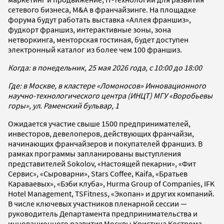
сетевого бизнеса, M&A в франчайзинге. На площадке
форума будут работать выставка «Аллея франшиз»,
фудкорт франшиз, интерактивные зоны, зона
нетворкинга, менторская гостиная, будет доступен
электронный каталог из более чем 100 франшиз.
Когда: в понедельник, 25 мая 2026 года, с 10:00 до 18:00
Где: в Москве, в кластере «Ломоносов» Инновационного
научно-технологического центра (ИНЦТ) МГУ «Воробьевы
горы», ул. Раменский бульвар, 1
Ожидается участие свыше 1500 предпринимателей,
инвесторов, девелоперов, действующих франчайзи,
начинающих франчайзеров и покупателей франшиз. В
рамках программы запланированы выступления
представителей Sokolov, «Настоящей пекарни», «Фит
Сервис», «Сыроварни», Stars Coffee, Kaifa, «Братьев
Караваевых», «Бэби клуба», Hurma Group of Companies, IFK
Hotel Management, TSFitness, «Экопан» и других компаний.
В числе ключевых участников пленарной сессии —
руководитель Департамента предпринимательства и
инновационного развития Москвы Кристина Кострома,