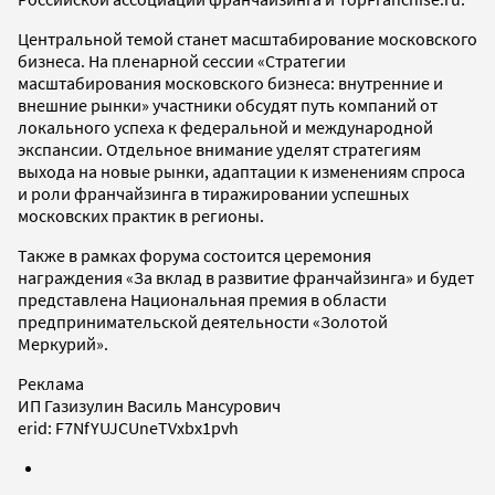
Центральной темой станет масштабирование московского
бизнеса. На пленарной сессии «Стратегии
масштабирования московского бизнеса: внутренние и
внешние рынки» участники обсудят путь компаний от
локального успеха к федеральной и международной
экспансии. Отдельное внимание уделят стратегиям
выхода на новые рынки, адаптации к изменениям спроса
и роли франчайзинга в тиражировании успешных
московских практик в регионы.
Также в рамках форума состоится церемония
награждения «За вклад в развитие франчайзинга» и будет
представлена Национальная премия в области
предпринимательской деятельности «Золотой
Меркурий».
Реклама
ИП Газизулин Василь Мансурович
erid
:
F7NfYUJCUneTVxbx1pvh