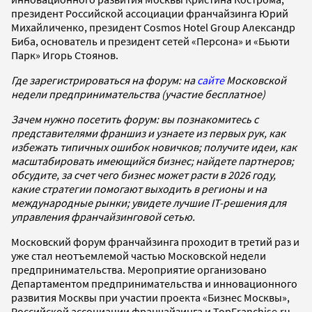
президент Российской ассоциации франчайзинга Юрий
Михайличенко, президент Cosmos Hotel Group Александр
Биба, основатель и президент сетей «Персона» и «Бьюти
Парк» Игорь Стоянов.
Где зарегистрироваться на форум: на
сайте
Московской
недели предпринимательства (участие бесплатное)
Зачем нужно посетить форум: вы познакомитесь с
представителями франшиз и узнаете из первых рук, как
избежать типичных ошибок новичков; получите идеи, как
масштабировать имеющийся бизнес; найдете партнеров;
обсудите, за счет чего бизнес может расти в 2026 году,
какие стратегии помогают выходить в регионы и на
международные рынки; увидете лучшие IT-решения для
управления франчайзинговой сетью.
Московский форум франчайзинга проходит в третий раз и
уже стал неотъемлемой частью Московской недели
предпринимательства. Мероприятие организовано
Департаментом предпринимательства и инновационного
развития Москвы при участии проекта «Бизнес Москвы»,
Российской ассоциации франчайзинга и TopFranchise.ru.