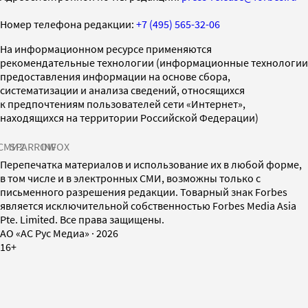
Номер телефона редакции:
+7 (495) 565-32-06
На информационном ресурсе применяются
рекомендательные технологии (информационные технологии
предоставления информации на основе сбора,
систематизации и анализа сведений, относящихся
к предпочтениям пользователей сети «Интернет»,
находящихся на территории Российской Федерации)
СМИ2
SPARROW
INFOX
Перепечатка материалов и использование их в любой форме,
в том числе и в электронных СМИ, возможны только с
письменного разрешения редакции. Товарный знак Forbes
является исключительной собственностью Forbes Media Asia
Pte. Limited. Все права защищены.
AO «АС Рус Медиа»
·
2026
16+