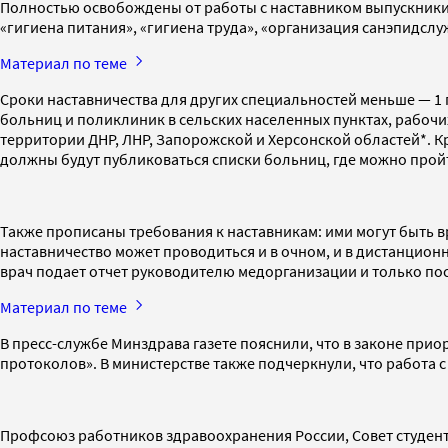
Полностью освобождены от работы с наставником выпускники 
«гигиена питания», «гигиена труда», «организация санэпидсл
Материал по теме
Сроки наставничества для других специальностей меньше — 1 г
больниц и поликлиник в сельских населенных пунктах, рабочих
территории ДНР, ЛНР, Запорожской и Херсонской областей*. К
должны будут публиковаться списки больниц, где можно прой
Также прописаны требования к наставникам: ими могут быть в
наставничество может проводиться и в очном, и в дистанцион
врач подает отчет руководителю медорганизации и только пос
Материал по теме
В пресс-службе Минздрава газете пояснили, что в законе пр
протоколов». В министерстве также подчеркнули, что работа 
Профсоюз работников здравоохранения России, Совет студент