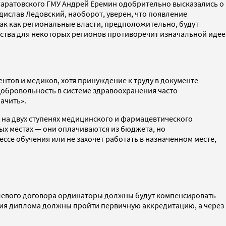
Саратовского ГМУ Андрей Еремин одобрительно высказались о
дислав Ледовский, наоборот, уверен, что появление
ак как региональные власти, предположительно, будут
ества для некоторых регионов противоречит изначальной идее
ентов и медиков, хотя принуждение к труду в документе
«Добровольность в системе здравоохранения часто
ачить».
я на двух ступенях медицинского и фармацевтического
вых местах — они оплачиваются из бюджета, но
ссе обучения или не захочет работать в назначенном месте,
елевого договора ординаторы должны будут компенсировать
ния диплома должны пройти первичную аккредитацию, а через