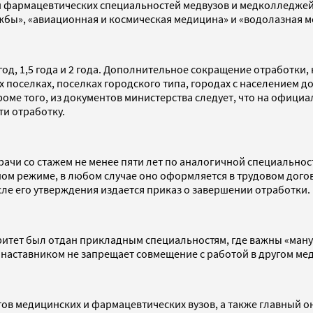
фармацевтических специальностей медвузов и медколледжей. 
ужбы», «авиационная и космическая медицина» и «водолазная м
од, 1,5 года и 2 года. Дополнительное сокращение отработки,
 поселках, поселках городского типа, городах с населением д
роме того, из документов министерства следует, что на офици
ти отработку.
рачи со стажем не менее пяти лет по аналогичной специальнос
ном режиме, в любом случае оно оформляется в трудовом дого
ле его утверждения издается приказ о завершении отработки.
иоритет был отдан прикладным специальностям, где важны «ма
с наставником не запрещает совмещение с работой в другом ме
ов медицинских и фармацевтических вузов, а также главный о