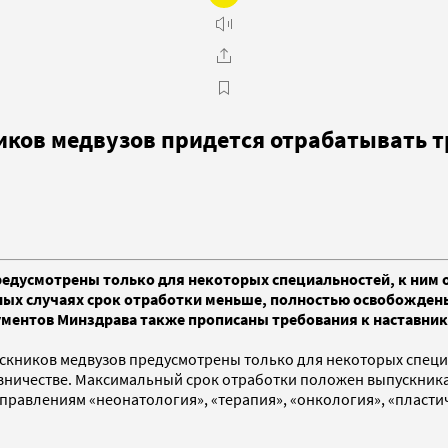
иков медвузов придется отрабатывать т
редусмотрены только для некоторых специальностей, к ним 
ьных случаях срок отработки меньше, полностью освобожден
кументов Минздрава также прописаны требования к наставни
ускников медвузов предусмотрены только для некоторых спец
ничестве. Максимальный срок отработки положен выпускника
правлениям «неонатология», «терапия», «онкология», «пластич