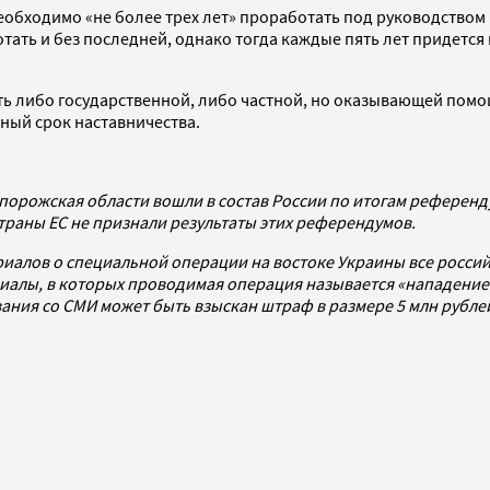
обходимо «не более трех лет» проработать под руководством 
отать и без последней, однако тогда каждые пять лет придет
 либо государственной, либо частной, но оказывающей помощь
ный срок наставничества.
порожская области вошли в состав России по итогам референду
страны ЕС не признали результаты этих референдумов.
риалов о специальной операции на востоке Украины все росси
алы, в которых проводимая операция называется «нападением
ования со СМИ может быть взыскан штраф в размере 5 млн рубл