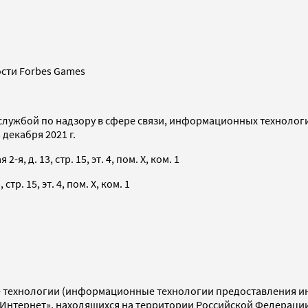
сти Forbes Games
службой по надзору в сфере связи, информационных технолог
декабря 2021 г.
я, д. 13, стр. 15, эт. 4, пом. X, ком. 1
тр. 15, эт. 4, пом. X, ком. 1
технологии (информационные технологии предоставления инф
«Интернет», находящихся на территории Российской Федераци