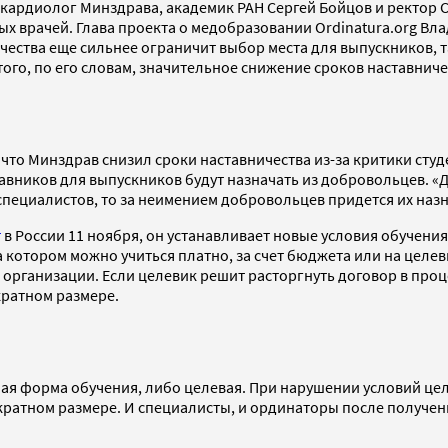
 кардиолог Минздрава, академик РАН Сергей Бойцов и ректор 
х врачей. Глава проекта о медобразовании Ordinatura.org Вла
ества еще сильнее ограничит выбор места для выпускников, т
го, по его словам, значительное снижение сроков наставнич
 что Минздрав снизил сроки наставничества из-за критики студ
ставников для выпускников будут назначать из добровольцев. 
пециалистов, то за неимением добровольцев придется их назн
т
в России 11 ноября, он устанавливает новые условия обучени
а котором можно учиться платно, за счет бюджета или на целе
рганизации. Если целевик решит расторгнуть договор в проце
хкратном размере.
тная форма обучения, либо целевая. При нарушении условий ц
кратном размере. И специалисты, и ординаторы после получе