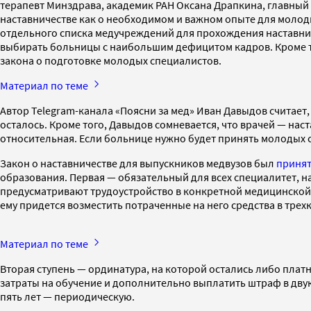
терапевт Минздрава, академик РАН Оксана Драпкина, главный
наставничестве как о необходимом и важном опыте для молоды
отдельного списка медучреждений для прохождения наставнич
выбирать больницы с наибольшим дефицитом кадров. Кроме то
закона о подготовке молодых специалистов.
Материал по теме
Автор Telegram-канала «Поясни за мед» Иван Давыдов считает,
осталось. Кроме того, Давыдов сомневается, что врачей — на
относительная. Если больнице нужно будет принять молодых с
Закон о наставничестве для выпускников медвузов был
приня
образования. Первая — обязательный для всех специалитет, н
предусматривают трудоустройство в конкретной медицинской о
ему придется возместить потраченные на него средства в тре
Материал по теме
Вторая ступень — ординатура, на которой остались либо пла
затраты на обучение и дополнительно выплатить штраф в дву
пять лет — периодическую.