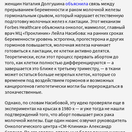
женщин Наталия Долгушина
объяснила
связь между
прерыванием беременности и раком молочной железы
гормональным срывом, который нарушает естественную
подготовку молочных желез к лактации. Этот механизм
Forbes Healthcare объяснила онколог, маммолог, главный
врач МЦ «Проклиник» Лейла Насибова: на ранних сроках
беременности уровень эстрогена, прогестерона и других
гормонов повышается, молочная железа начинает
готовиться к лактации, ее клетки активно делятся.
Теоретически, если этот процесс прервать абортом до
того, как клетки полностью дифференцируются — а
завершается это ближе к третьему триместру, — в ткани
может остаться больше незрелых клеток, которые со
временем под воздействием гормонов и возможных
канцерогенов гипотетически могли бы перерождаться в
злокачественные.
Однако, по словам Насибовой, эту идею проверяли еще в
экспериментах на крысах в 1980-х — и уже тогда не нашли
подтверждений того, что аборт повышает риск рака
молочной железы. Еще один нюанс озвучил руководитель
Онкологического центра «СМ-Клиника» Александр
Серяков. По его словам, отдельные более ранние и менее