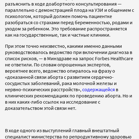
разъяснить в ходе доабортного консультирования —
параллельно с демонстрацией плода на УЗИ и общением с
психологом, который должен помочь пациентке
разобраться со страхами перед беременностью, родами и
уходом за ребенком. Это требование распространяется
как на государственные, так и частные клиники.
При этом точно неизвестно, какими именно данными
руководствовалось ведомство при включении диагноза в
список рисков, — в Минздраве на запрос Forbes Healthcare
не ответили. По словам опрошенных экспертов,
вероятнее всего, ведомство опиралось на фразу о
«доказанной связи аборта с развитием сердечно-
сосудистых заболеваний, рака молочной железы и
нервно-психических расстройств»,
содержащейся
в
клинических рекомендациях по проведению аборта. Но и
в них каких-либо ссылок на исследование с
доказательством этой связи нет.
В ходе одного из выступлений главный внештатный
специалист министерства по репродуктивному здоровью