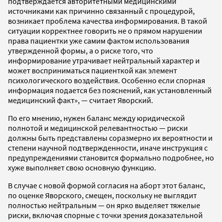
подтверждается авторитетными медицинскими
источниками как причинно связанный с процедурой,
возникает проблема качества информирования. В такой
ситуации корректнее говорить не о прямом нарушении
права пациентки уже самим фактом использования
утвержденной формы, а о риске того, что
информирование утрачивает нейтральный характер и
может восприниматься пациенткой как элемент
психологического воздействия. Особенно если спорная
информация подается без пояснений, как установленный
медицинский факт», — считает Яворский.
По его мнению, нужен баланс между юридической
полнотой и медицинской релевантностью — риски
должны быть представлены соразмерно их вероятности и
степени научной подтвержденности, иначе инструкция с
предупреждениями становится формально подробнее, но
хуже выполняет свою основную функцию.
В случае с новой формой согласия на аборт этот баланс,
по оценке Яворского, смещен, поскольку не выглядит
полностью нейтральным — он ярко выделяет тяжелые
риски, включая спорные с точки зрения доказательной