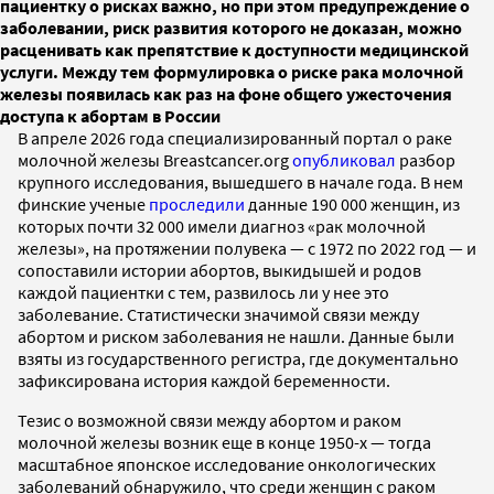
пациентку о рисках важно, но при этом предупреждение о
заболевании, риск развития которого не доказан, можно
расценивать как препятствие к доступности медицинской
услуги. Между тем формулировка о риске рака молочной
железы появилась как раз на фоне общего ужесточения
доступа к абортам в России
В апреле 2026 года специализированный портал о раке
молочной железы Breastcancer.org
опубликовал
разбор
крупного исследования, вышедшего в начале года. В нем
финские ученые
проследили
данные 190 000 женщин, из
которых почти 32 000 имели диагноз «рак молочной
железы», на протяжении полувека — с 1972 по 2022 год — и
сопоставили истории абортов, выкидышей и родов
каждой пациентки с тем, развилось ли у нее это
заболевание. Статистически значимой связи между
абортом и риском заболевания не нашли. Данные были
взяты из государственного регистра, где документально
зафиксирована история каждой беременности.
Тезис о возможной связи между абортом и раком
молочной железы возник еще в конце 1950-х — тогда
масштабное японское исследование онкологических
заболеваний обнаружило, что среди женщин с раком