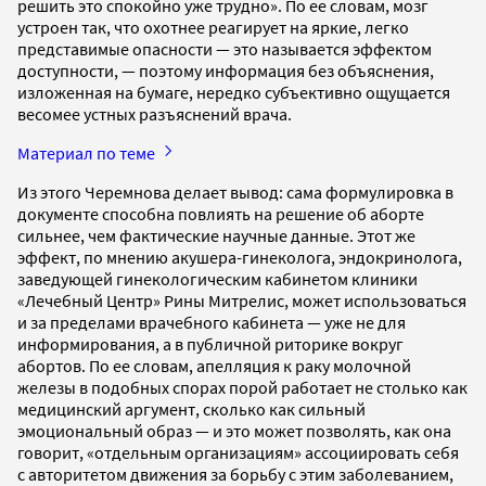
решить это спокойно уже трудно». По ее словам, мозг
устроен так, что охотнее реагирует на яркие, легко
представимые опасности — это называется эффектом
доступности, — поэтому информация без объяснения,
изложенная на бумаге, нередко субъективно ощущается
весомее устных разъяснений врача.
Материал по теме
Из этого Черемнова делает вывод: сама формулировка в
документе способна повлиять на решение об аборте
сильнее, чем фактические научные данные. Этот же
эффект, по мнению акушера-гинеколога, эндокринолога,
заведующей гинекологическим кабинетом клиники
«Лечебный Центр» Рины Митрелис, может использоваться
и за пределами врачебного кабинета — уже не для
информирования, а в публичной риторике вокруг
абортов. По ее словам, апелляция к раку молочной
железы в подобных спорах порой работает не столько как
медицинский аргумент, сколько как сильный
эмоциональный образ — и это может позволять, как она
говорит, «отдельным организациям» ассоциировать себя
с авторитетом движения за борьбу с этим заболеванием,