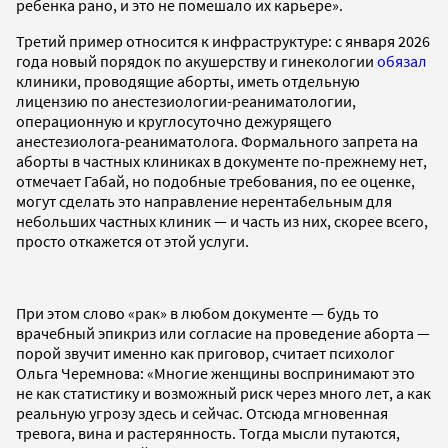
ребенка рано, и это не помешало их карьере».
Третий пример относится к инфраструктуре: с января 2026
года новый порядок по акушерству и гинекологии
обязал
клиники, проводящие аборты, иметь отдельную
лицензию по анестезиологии-реаниматологии,
операционную и круглосуточно дежурящего
анестезиолога-реаниматолога. Формального запрета на
аборты в частных клиниках в документе по-прежнему нет,
отмечает Габай, но подобные требования, по ее оценке,
могут сделать это направление нерентабельным для
небольших частных клиник — и часть из них, скорее всего,
просто откажется от этой услуги.
При этом слово «рак» в любом документе — будь то
врачебный эпикриз или согласие на проведение аборта —
порой звучит именно как приговор, считает психолог
Ольга Черемнова: «Многие женщины воспринимают это
не как статистику и возможный риск через много лет, а как
реальную угрозу здесь и сейчас. Отсюда мгновенная
тревога, вина и растерянность. Тогда мысли путаются,