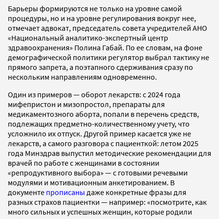
Барьеры формируются не только на уровне самой
процедуры, но и на уровне регулирования вокруг нее,
отмечает адвокат, председатель совета учредителей АНО
«Национальный аналитико-экспертный центр
здравоохранения» Полина Габай. По ее словам, на фоне
демографической политики регулятор выбрал тактику не
прямого запрета, а поэтапного сдерживания сразу по
нескольким направлениям одновременно.
Один из примеров — оборот лекарств: с 2024 года
мифепристон и мизопростол, препараты для
медикаментозного аборта, попали в перечень средств,
подлежащих предметно-количественному учету, что
усложнило их отпуск. Другой пример касается уже не
лекарств, а самого разговора с пациенткой: летом 2025
года Минздрав выпустил методические рекомендации для
врачей по работе с женщинами в состоянии
«репродуктивного выбора» — с готовыми речевыми
модулями и мотивационным анкетированием. В
документе
прописаны
даже конкретные фразы для
разных страхов пациентки — например: «посмотрите, как
много сильных и успешных женщин, которые родили