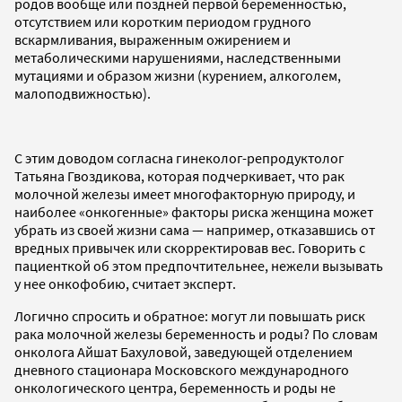
родов вообще или поздней первой беременностью,
отсутствием или коротким периодом грудного
вскармливания, выраженным ожирением и
метаболическими нарушениями, наследственными
мутациями и образом жизни (курением, алкоголем,
малоподвижностью).
С этим доводом согласна гинеколог-репродуктолог
Татьяна Гвоздикова, которая подчеркивает, что рак
молочной железы имеет многофакторную природу, и
наиболее «онкогенные» факторы риска женщина может
убрать из своей жизни сама — например, отказавшись от
вредных привычек или скорректировав вес. Говорить с
пациенткой об этом предпочтительнее, нежели вызывать
у нее онкофобию, считает эксперт.
Логично спросить и обратное: могут ли повышать риск
рака молочной железы беременность и роды? По словам
онколога Айшат Бахуловой, заведующей отделением
дневного стационара Московского международного
онкологического центра, беременность и роды не