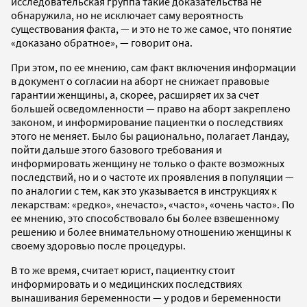
исследовательская группа такие доказательства не
обнаружила, но не исключает саму вероятность
существования факта, — и это не то же самое, что понятие
«доказано обратное», — говорит она.
При этом, по ее мнению, сам факт включения информации
в документ о согласии на аборт не снижает правовые
гарантии женщины, а, скорее, расширяет их за счет
большей осведомленности — право на аборт закреплено
законом, и информирование пациентки о последствиях
этого не меняет. Было бы рационально, полагает Ландау,
пойти дальше этого базового требования и
информировать женщину не только о факте возможных
последствий, но и о частоте их проявления в популяции —
по аналогии с тем, как это указывается в инструкциях к
лекарствам: «редко», «нечасто», «часто», «очень часто». По
ее мнению, это способствовало бы более взвешенному
решению и более внимательному отношению женщины к
своему здоровью после процедуры.
В то же время, считает юрист, пациентку стоит
информировать и о медицинских последствиях
вынашивания беременности — у родов и беременности