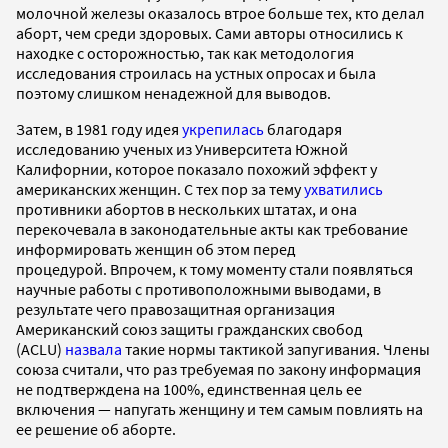
молочной железы оказалось втрое больше тех, кто делал
аборт, чем среди здоровых. Сами авторы относились к
находке с осторожностью, так как методология
исследования строилась на устных опросах и была
поэтому слишком ненадежной для выводов.
Затем, в 1981 году идея
укрепилась
благодаря
исследованию ученых из Университета Южной
Калифорнии, которое показало похожий эффект у
американских женщин. С тех пор за тему
ухватились
противники абортов в нескольких штатах, и она
перекочевала в законодательные акты как требование
информировать женщин об этом перед
процедурой. Впрочем, к тому моменту стали появляться
научные работы с противоположными выводами, в
результате чего правозащитная организация
Американский союз защиты гражданских свобод
(ACLU)
назвала
такие нормы тактикой запугивания. Члены
союза считали, что раз требуемая по закону информация
не подтверждена на 100%, единственная цель ее
включения — напугать женщину и тем самым повлиять на
ее решение об аборте.