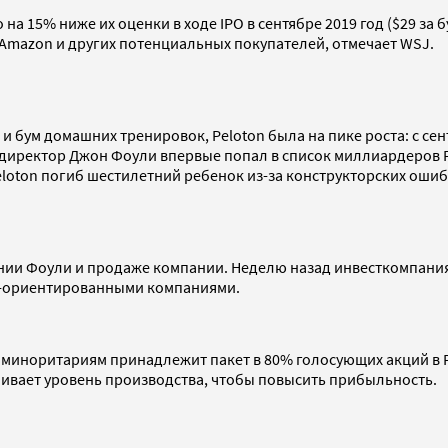
о на 15% ниже их оценки в ходе IPO в сентябре 2019 год ($29 за
ы Amazon и других потенциальных покупателей, отмечает WSJ.
бум домашних тренировок, Peloton была на пике роста: с сент
директор Джон Фоули впервые попал в список миллиардеров Fo
Peloton погиб шестилетний ребенок из-за конструкторских ош
нении Фоули и продаже компании. Неделю назад инвесткомпания
с-ориентированными компаниями.
и миноритариям принадлежит пакет в 80% голосующих акций в 
ливает уровень производства, чтобы повысить прибыльность.