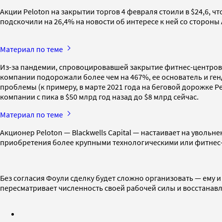
Акции Peloton на закрытии торгов 4 февраля стоили в $24,6, чт
подскочили на 26,4% на новости об интересе к ней со сторон
Материал по теме
Из-за пандемии, спровоцировавшей закрытие фитнес-центров и 
компании подорожали более чем на 467%, ее основатель и ген
проблемы (к примеру, в марте 2021 года на беговой дорожке 
компании с пика в $50 млрд год назад до $8 млрд сейчас.
Материал по теме
Акционер Peloton — Blackwells Capital — настаивает на уволь
приобретения более крупными технологическими или фитне
Без согласия Фоули сделку будет сложно организовать — ему 
пересматривает численность своей рабочей силы и восстанав