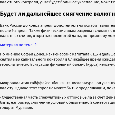
валютного контроля, у нас будет большое укрепление, может по
Будет ли дальнейшее смягчение валютн
Банк России до конца апреля дополнительно ослабит валютный 
после 9 апреля. Также физическим лицам разрешат снимать с ва
валютных счетов, открытых после этой даты, по-прежнему мож
Материал по теме
По мнению Софьи Донец из «Ренессанс Капитала», ЦБ и дальше
снятия мер капитального контроля в ближайшее время ожидать н
геополитической ситуации финальный баланс (курса) неясен»,
Макроаналитик Райффайзенбанка Станислав Мурашов указывает
валюту. Однако этот спрос не может быть определяющим, пока 
«Существенная часть спекулятивных оттоков была за счет фина
быть, например, смягчение условий обязательной конвертац
говорит Мурашов.