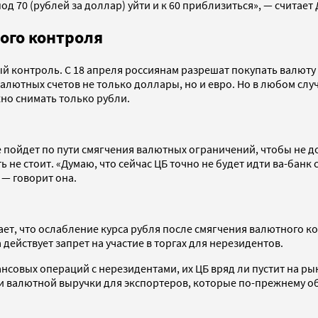
д 70 (рублей за доллар) уйти и к 60 приблизиться», — считает
ого контроля
контроль. С 18 апреля россиянам разрешат покупать валюту в к
лютных счетов не только доллары, но и евро. Но в любом случа
но снимать только рубли.
 пойдет по пути смягчения валютных ограничений, чтобы не д
е стоит. «Думаю, что сейчас ЦБ точно не будет идти ва-банк с
 — говорит она.
, что ослабление курса рубля после смягчения валютного ко
действует запрет на участие в торгах для нерезидентов.
нсовых операций с нерезидентами, их ЦБ вряд ли пустит на ры
ии валютной выручки для экспортеров, которые по-прежнему 