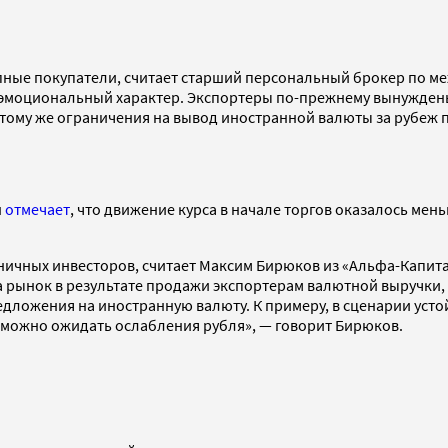
пные покупатели, считает старший персональный брокер по м
 эмоциональный характер. Экспортеры по-прежнему вынуждены
 тому же ограничения на вывод иностранной валюты за рубеж 
н
отмечает
, что движение курса в начале торгов оказалось мень
зничных инвесторов, считает Максим Бирюков из «Альфа-Капит
на рынок в результате продажи экспортерам валютной выручки,
редложения на иностранную валюту. К примеру, в сценарии ус
можно ожидать ослабления рубля», — говорит Бирюков.