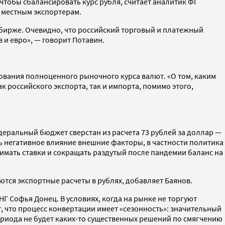
чтобы сбалансировать курс рубля, считает аналитик ФГ
 местным экспортерам.
а бирже. Очевидно, что российский торговый и платежный
и евро», — говорит Потавин.
вания полноценного рыночного курса валют. «О том, каким
к российского экспорта, так и импорта, помимо этого,
едеральный бюджет сверстан из расчета 73 рублей за доллар —
ть негативное влияние внешние факторы, в частности политика
имать ставки и сокращать раздутый после пандемии баланс на
ются экспортные расчеты в рублях, добавляет Баянов.
Г Софья Донец. В условиях, когда на рынке не торгуют
т, что процесс конвертации имеет «сезонность»: значительный
периода не будет каких-то существенных решений по смягчению