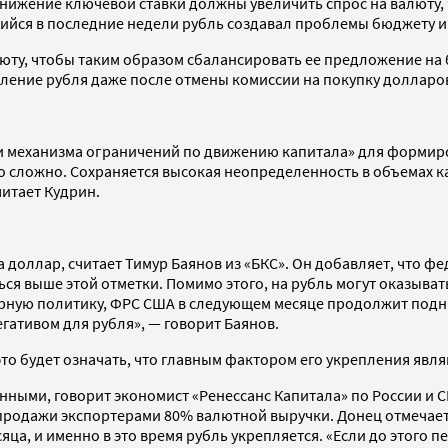
снижение ключевой ставки должны увеличить спрос на валюту, 
шийся в последние недели рубль создавал проблемы бюджету и
валюту, чтобы таким образом сбалансировать ее предложение н
ение рубля даже после отмены комиссии на покупку долларов 
и механизма ограничений по движению капитала» для формиро
но сложно. Сохраняется высокая неопределенность в объемах ка
итает Кудрин.
а доллар, считает Тимур Баянов из «БКС». Он добавляет, что ф
ься выше этой отметки. Помимо этого, на рубль могут оказыва
тарную политику, ФРС США в следующем месяце продолжит подн
гативом для рубля», — говорит Баянов.
это будет означать, что главным фактором его укрепления явля
ными, говорит экономист «Ренессанс Капитала» по России и СН
ет продажи экспортерами 80% валютной выручки. Донец отмечае
ца, и именно в это время рубль укрепляется. «Если до этого 