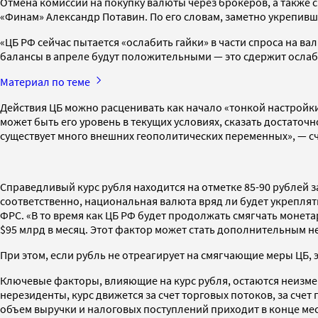
Отмена комиссии на покупку валюты через брокеров, а также 
«Финам» Александр Потавин. По его словам, заметно укрепив
«ЦБ РФ сейчас пытается «ослабить гайки» в части спроса на 
балансы в апреле будут положительными — это сдержит ослабл
Материал по теме
Действия ЦБ можно расценивать как начало «тонкой настройк
может быть его уровень в текущих условиях, сказать достаточ
существует много внешних геополитических переменных», — сч
Справедливый курс рубля находится на отметке 85-90 рублей з
соответственно, национальная валюта вряд ли будет укреплят
ФРС. «В то время как ЦБ РФ будет продолжать смягчать моне
$95 млрд в месяц. Этот фактор может стать дополнительным не
При этом, если рубль не отреагирует на смягчающие меры ЦБ, 
Ключевые факторы, влияющие на курс рубля, остаются неизмен
нерезиденты, курс движется за счет торговых потоков, за сч
объем выручки и налоговых поступлений приходит в конце меся