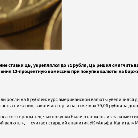
ение ставки ЦБ, укреплялся до 71 рубля, ЦБ решил смягчить 
тменил 12-процентную комиссию при покупке валюты на бирже
выросли на 6 рублей: курс американской валюты увеличился до
асть снижения, закончив торги на отметках 79,06 рубля за долл
оса со стороны тех, чьи покупки были отложены из-за комисси
ой валюты», — считает старший аналитик УК «Альфа-Капитал» 