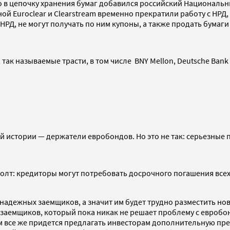
о в цепочку хранения бумаг добавился российский Национальн
й Euroclear и Clearstream временно прекратили работу с НРД,
 НРД, не могут получать по ним купоны, а также продать бумаг
, так называемые трасти, в том числе BNY Mellon, Deutsche Ban
ой истории — держатели евробондов. Но это не так: серьезные
олт: кредиторы могут потребовать досрочного погашения всех 
 надежных заемщиков, а значит им будет трудно разместить но
из заемщиков, который пока никак не решает проблему с евроб
все же придется предлагать инвесторам дополнительную прем