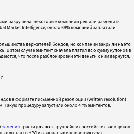
орыми разрушена, некоторые компании решили разделить
l Market Intelligence, около 69% компаний заплатили
большинства держателей бондов, но компании закрыли на это
. В этом случае эмитент сначала платил всю сумму купонов в
адеются, что после разблокировки эти деньги к ним вернутся.
С.
ндов в формате письменной резолюции (written resolution)
дам. Такую процедуру запустили около 47% эмитентов.
й
заменил
трасти для всех крупнейших российских заемщиков.
ых выплат в НРД и в западных инфраструктурах.