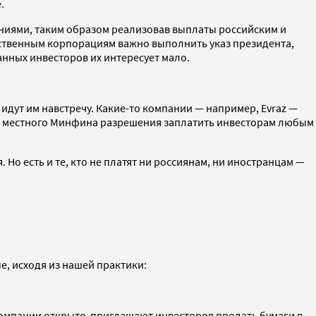
е.
ниями, таким образом реализовав выплаты российским и
рственным корпорациям важно выполнить указ президента,
нных инвесторов их интересует мало.
дут им навстречу. Какие-то компании — например, Evraz —
т у местного Минфина разрешения заплатить инвесторам любым
Но есть и те, кто не платят ни россиянам, ни иностранцам —
, исходя из нашей практики:
ю компании открыто приглашают инвесторов продать бумаги в