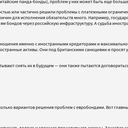
китайские панда-бонды), проблем у них может быть еще больш
остью или частично решили проблемы с платежными ограниче
ричин для исполнения обязательств много. Например, госуда
м бондов через российскую инфраструктуру. А судьба иностра
ношения именно с иностранными кредиторами и максимально и
иностранные активы. Они под британскими санкциями и прося
ывают снять их в будущем — они также пытаются договориться. 
олько вариантов решения проблем с евробондами. Вот главные
я запускать долгую и сложную процедуру его замены. Зачасту