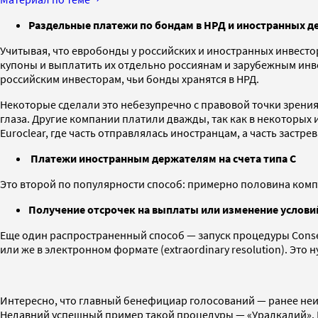
Раздельные платежи по бондам в НРД и иностранных д
Учитывая, что евробонды у российских и иностранных инвесто
купоны и выплатить их отдельно россиянам и зарубежным инве
российским инвесторам, чьи бонды хранятся в НРД.
Некоторые сделали это небезупречно с правовой точки зрени
глаза. Другие компании платили дважды, так как в некоторых
Euroclear, где часть отправлялась иностранцам, а часть застр
Платежи иностранным держателям на счета типа С
Это второй по популярности способ: примерно половина компа
Получение отсрочек на выплаты или изменение услови
Еще один распространенный способ — запуск процедуры Consent
или же в электронном формате (extraordinary resolution). Эт
Интересно, что главный бенефициар голосований — ранее неизв
Недавний успешный пример такой процедуры — «Уралкалий». К