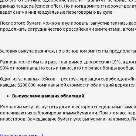
рамках тендера (tender offer). Но иногда эмитент не хочет 
ведет с ними индивидуальные переговоры о выкупе.
После этого бумаги можно аннулировать, запустив так называе
продолжать сотрудничество с российскими эмитентами, в том 
Условия выкупа разнятся, но в основном эмитенты предполага
Разница может быть в разы: например, для россиян 15%, а дл
50% от номинала. Но есть и такие, кто покупает бонды вообщ
Один из успешных кейсов — реструктуризация евробондов «Ян
каждые $200 000 номинальной стоимости облигаций держатели 
Выпуск замещающих облигаций
Компании могут выпустить для инвесторов специальные замещ
оплачивают их заблокированными бумагами. При этом все пар
инвесторов. Замещающие бумаги уже выпустили, например, П
Материал по теме