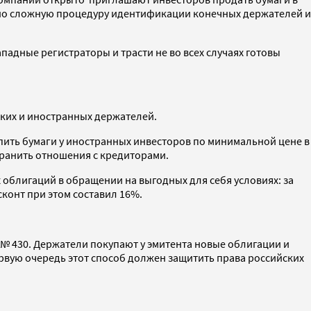
ольно сложную процедуру идентификации конечных держателей и
падные регистраторы и трасти не во всех случаях готовы
ских и иностранных держателей.
упить бумаги у иностранных инвесторов по минимальной цене в
охранить отношения с кредиторами.
облигаций в обращении на выгодных для себя условиях: за
сконт при этом составил 16%.
№ 430. Держатели покупают у эмитента новые облигации и
вую очередь этот способ должен защитить права российских