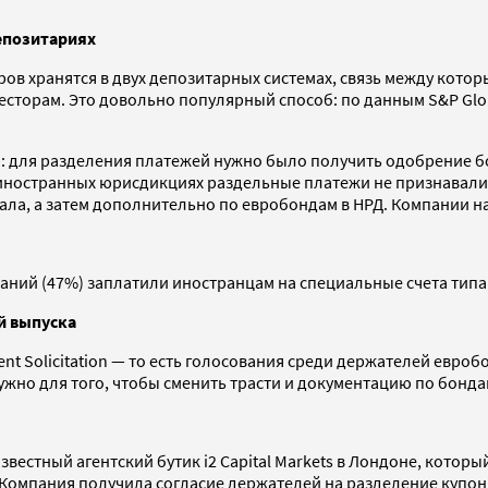
епозитариях
ров хранятся в двух депозитарных системах, связь между кот
сторам. Это довольно популярный способ: по данным S&P Globa
я: для разделения платежей нужно было получить одобрение 
 иностранных юрисдикциях раздельные платежи не признавались
евала, а затем дополнительно по евробондам в НРД. Компании н
ний (47%) заплатили иностранцам на специальные счета типа 
й выпуска
 Solicitation — то есть голосования среди держателей евробо
о нужно для того, чтобы сменить трасти и документацию по бон
естный агентский бутик i2 Capital Markets в Лондоне, которы
омпания получила согласие держателей на разделение купонн