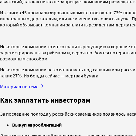
азиатский, так как никто не запрещает компаниям размещать 
Из списка 45 проанализированных эмитентов около 73% полн
иностранным держателям, или же изменив условия выпуска. П
который обязывает компании заплатить резидентам-держателя
Некоторые компании хотят сохранить репутацию и хорошие от
зарегистрированы за рубежом и, вероятно, боятся потерять 
возможным способом.
Некоторые компании не хотят попасть под санкции или рассчит
таких 27%. Их бонды сейчас — мертвая бумага.
Материал по теме
Как заплатить инвесторам
За последние полгода у российских заемщиков появилось неск
Выкуп еврооблигаций
Для этого не нужно одобрение трасти — а значит, не придетс