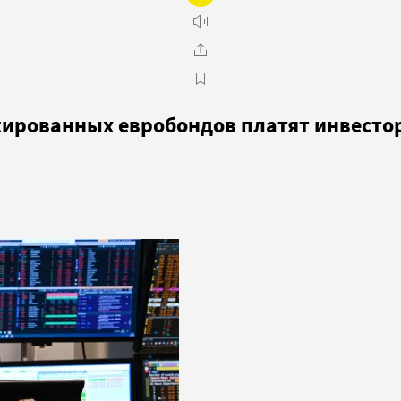
кированных евробондов платят инвесто