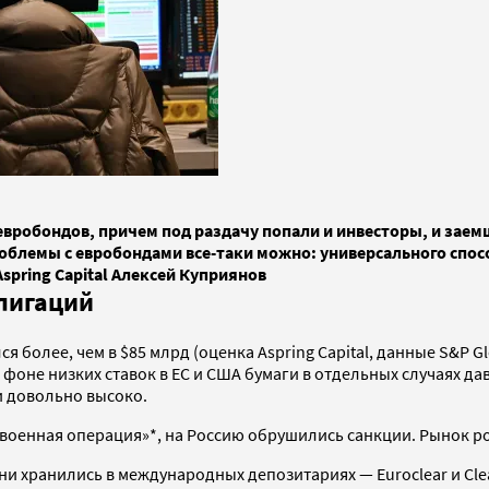
вробондов, причем под раздачу попали и инвесторы, и заемщ
блемы с евробондами все-таки можно: универсального способ
spring Capital Алексей Куприянов
блигаций
более, чем в $85 млрд (оценка Aspring Capital, данные S&P Glo
фоне низких ставок в ЕС и США бумаги в отдельных случаях д
и довольно высоко.
 военная операция»*, на Россию обрушились санкции. Рынок р
хранились в международных депозитариях — Euroclear и Clears