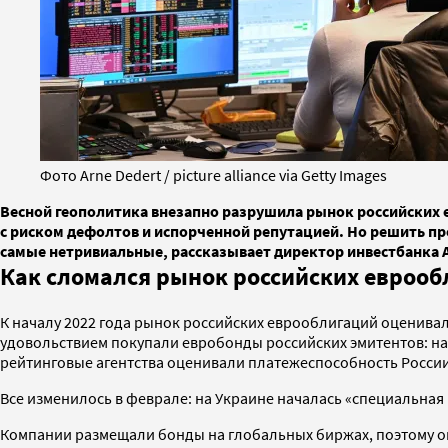
Фото Arne Dedert / picture alliance via Getty Images
Весной геополитика внезапно разрушила рынок российских е
с риском дефолтов и испорченной репутацией. Но решить про
самые нетривиальные, рассказывает директор инвестбанка A
Как сломался рынок российских евроо
К началу 2022 года рынок российских еврооблигаций оценивался 
удовольствием покупали евробонды российских эмитентов: на 
рейтинговые агентства оценивали платежеспособность Росси
Все изменилось в феврале: на Украине началась «специальная
Компании размещали бонды на глобальных биржах, поэтому они 