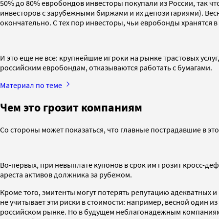
50% до 80% евробондов инвесторы покупали из России, так чт
инвесторов с зарубежными биржами и их депозитариями). Весно
окончательно. С тех пор инвесторы, чьи евробонды хранятся в
И это еще не все: крупнейшие игроки на рынке трастовых услуг
российским евробондам, отказываются работать с бумагами.
Материал по теме
Чем это грозит компаниям
Со стороны может показаться, что главные пострадавшие в эт
Во-первых, при невыплате купонов в срок им грозит кросс-деф
ареста активов должника за рубежом.
Кроме того, эмитенты могут потерять репутацию адекватных и
не учитывает эти риски в стоимости: например, весной один 
российском рынке. Но в будущем неблагонадежным компаниям 