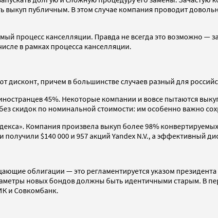
делать выкуп публичным. В этом случае компания проводит дов
мый процесс канселляции. Правда не всегда это возможно — за
числе в рамках процесса канселляции.
ют дисконт, причем в большинстве случаев разный для россий
я иностранцев 45%. Некоторые компании и вовсе пытаются вык
е без скидок по номинальной стоимости: им особенно важно с
декса». Компания произвела выкуп более 98% конвертируемых 
получили $140 000 и 957 акций Yandex N.V., а эффективный ди
ающие облигации — это регламентируется указом президента 
аметры новых бондов должны быть идентичными старым. В пер
ИК и Совкомбанк.