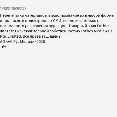
СМИ2
SPARROW
INFOX
Перепечатка материалов и использование их в любой форме,
в том числе и в электронных СМИ, возможны только с
письменного разрешения редакции. Товарный знак Forbes
является исключительной собственностью Forbes Media Asia
Pte. Limited. Все права защищены.
AO «АС Рус Медиа»
·
2026
16+