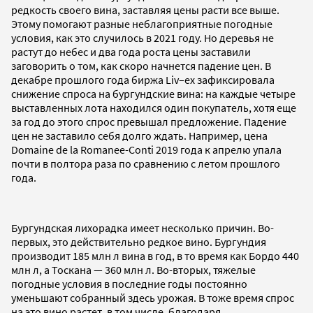
редкость своего вина, заставляя цены расти все выше.
Этому помогают разные неблагоприятные погодные
условия, как это случилось в 2021 году. Но деревья не
растут до небес и два года роста цены заставили
заговорить о том, как скоро начнется падение цен. В
декабре прошлого года биржа Liv–ex зафиксировала
снижение спроса на бургундские вина: на каждые четыре
выставленных лота находился один покупатель, хотя еще
за год до этого спрос превышал предложение. Падение
цен не заставило себя долго ждать. Например, цена
Domaine de la Romanee-Conti 2019 года к апрелю упала
почти в полтора раза по сравнению с летом прошлого
года.
Бургундская лихорадка имеет несколько причин. Во-
первых, это действительно редкое вино. Бургундия
производит 185 млн л вина в год, в то время как Бордо 440
млн л, а Тоскана — 360 млн л. Во-вторых, тяжелые
погодные условия в последние годы постоянно
уменьшают собранный здесь урожая. В тоже время спрос
на это вино растет, в том числе, благодаря