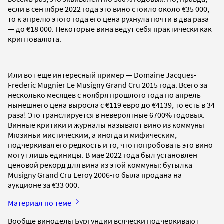
если в сентябре 2022 года это вино стоило около €35 000,
то к апрелю этого года его цена рухнула почти в два раза
— до €18 000. Некоторые вина ведут себя практически как
криптовалюта.
Или вот еще интересный пример — Domaine Jacques-
Frederic Mugnier Le Musigny Grand Cru 2015 года. Всего за
несколько месяцев с ноября прошлого года по апрель
нынешнего цена выросла с €119 евро до €4139, то есть в 34
раза! Это транслируется в невероятные 6700% годовых.
Винные критики и журналы называют вино из коммуны
Мюзиньи мистическим, а иногда и мифическим,
подчеркивая его редкость и то, что попробовать это вино
могут лишь единицы. В мае 2022 года был установлен
ценовой рекорд для вина из этой коммуны: бутылка
Musigny Grand Cru Leroy 2006-го была продана на
аукционе за €33 000.
Материал по теме
Вообще виноделы Бургундии всячески подчеркивают