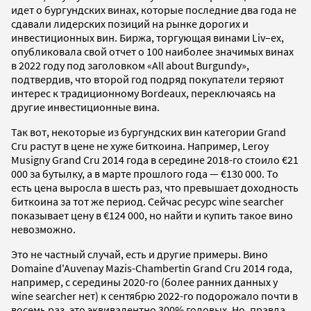
идет о бургундских винах, которые последние два года не
сдавали лидерских позиций на рынке дорогих и
инвестиционных вин. Биржа, торгующая винами Liv–ex,
опубликовала свой отчет о 100 наиболее значимых винах
в 2022 году под заголовком «All about Burgundy»,
подтвердив, что второй год подряд покупатели теряют
интерес к традиционному Bordeaux, переключаясь на
другие инвестиционные вина.
Так вот, некоторые из бургундских вин категории Grand
Cru растут в цене не хуже биткоина. Например, Leroy
Musigny Grand Cru 2014 года в середине 2018-го стоило €21
000 за бутылку, а в марте прошлого года — €130 000. То
есть цена выросла в шесть раз, что превышает доходность
биткоина за тот же период. Сейчас ресурс wine searcher
показывает цену в €124 000, но найти и купить такое вино
невозможно.
Это не частный случай, есть и другие примеры. Вино
Domaine d'Auvenay Mazis-Chambertin Grand Cru 2014 года,
например, с середины 2020-го (более ранних данных у
wine searcher нет) к сентябрю 2022-го подорожало почти в
восемь раз, это эквивалентно 300% годовых. Но, правда,