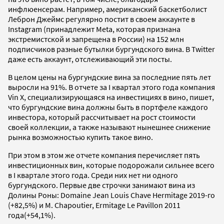
инфлюенсерам. Например, американский баскетболист
Леброн Джеймс регулярно постит в своем аккаунте в
Instagram (принадлежит Meta, которая признана
экстремистской и запрещена в России) на 152 млн
подписчиков разные бутылки бургундского вина. В Twitter
даже есть аккаунт, отслеживающий эти посты.
В целом цены на бургундские вина за последние пять лет
выросли на 91%. В отчете за I квартал этого года компания
Vin X, специализирующаяся на инвестициях в вино, пишет,
что бургундские вина должны быть в портфеле каждого
инвестора, который рассчитывает на рост стоимости
своей коллекции, а также называют нынешнее снижение
рынка возможностью купить такое вино.
При этом в этом же отчете компания перечисляет пять
инвестиционных вин, которые подорожали сильнее всего
в I квартале этого года. Среди них нет ни одного
бургундского. Первые две строчки занимают вина из
Долины Роны: Domaine Jean Louis Chave Hermitage 2019-го
(+82,5%) и M. Chapoutier, Ermitage Le Pavillon 2011
года(+54,1%).