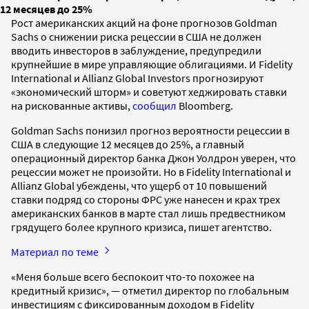
12 месяцев до 25%
Рост американских акций на фоне прогнозов Goldman
Sachs о снижении риска рецессии в США не должен
вводить инвесторов в заблуждение, предупредили
крупнейшие в мире управляющие облигациями. И Fidelity
International и Allianz Global Investors прогнозируют
«экономический шторм» и советуют хеджировать ставки
на рискованные активы,
сообщил
Bloomberg.
Goldman Sachs понизил прогноз вероятности рецессии в
США в следующие 12 месяцев до 25%, а главный
операционный директор банка Джон Уолдрон уверен, что
рецессии может не произойти. Но в Fidelity International и
Allianz Global убеждены, что ущерб от 10 повышений
ставки подряд со стороны ФРС уже нанесен и крах трех
американских банков в марте стал лишь предвестником
грядущего более крупного кризиса, пишет агентство.
Материал по теме
«Меня больше всего беспокоит что-то похожее на
кредитный кризис», — отметил директор по глобальным
инвестициям с фиксированным доходом в Fidelity