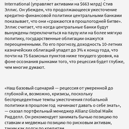
International (управляет активами на $663 млрд) Стив
Эллис. Он убежден, что продолжающееся ужесточение
кредитно-финансовой политики центральными банками
показывает, что они «сражаются в прошлогодней битве».
Эллис считает, что когда центральные банки будут
вынуждены переключиться на паузу или на более мягкую
политику, государственные облигации окажутся
переоцененными. По его прогнозу, доходность 10-летних
казначейских облигаций упадет до 3% к концу года, что
почти на 75 базисных пунктов ниже текущего уровня, на
фоне осознания рынками того, что рецессия будет глубже,
чем многие думают.
«Наш базовый сценарий — рецессия от умеренной до
глубокой и, возможно, кризисы, поскольку
беспрецедентные темпы ужесточения глобальной
политики в прошлом год начинают давать о себе знать»,
— сказал портфельный менеджер Allianz Global Майк
Ридделл. Он рекомендует занимать бычью позицию по
ставкам и медвежью позицию по рисковым активам,
таким как долги по кредитам.