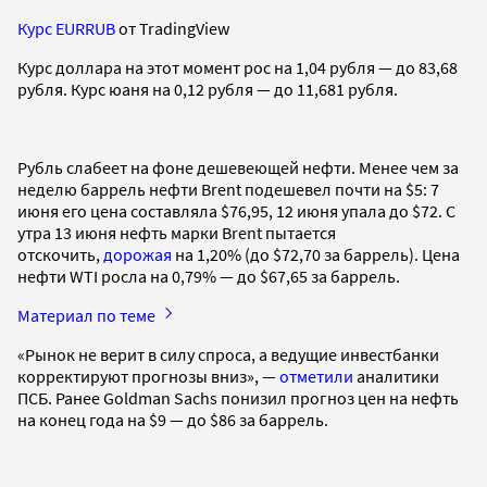
Курс EURRUB
от TradingView
Курс доллара на этот момент рос на 1,04 рубля — до 83,68
рубля. Курс юаня на 0,12 рубля — до 11,681 рубля.
Рубль слабеет на фоне дешевеющей нефти. Менее чем за
неделю баррель нефти Brent подешевел почти на $5: 7
июня его цена составляла $76,95, 12 июня упала до $72. С
утра 13 июня нефть марки Brent пытается
отскочить,
дорожая
на 1,20% (до $72,70 за баррель). Цена
нефти WTI росла на 0,79% — до $67,65 за баррель.
Материал по теме
«Рынок не верит в силу спроса, а ведущие инвестбанки
корректируют прогнозы вниз», —
отметили
аналитики
ПСБ. Ранее Goldman Sachs понизил прогноз цен на нефть
на конец года на $9 — до $86 за баррель.