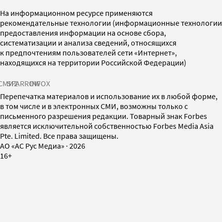
На информационном ресурсе применяются
рекомендательные технологии (информационные технологии
предоставления информации на основе сбора,
систематизации и анализа сведений, относящихся
к предпочтениям пользователей сети «Интернет»,
находящихся на территории Российской Федерации)
СМИ2
SPARROW
INFOX
Перепечатка материалов и использование их в любой форме,
в том числе и в электронных СМИ, возможны только с
письменного разрешения редакции. Товарный знак Forbes
является исключительной собственностью Forbes Media Asia
Pte. Limited. Все права защищены.
AO «АС Рус Медиа»
·
2026
16+