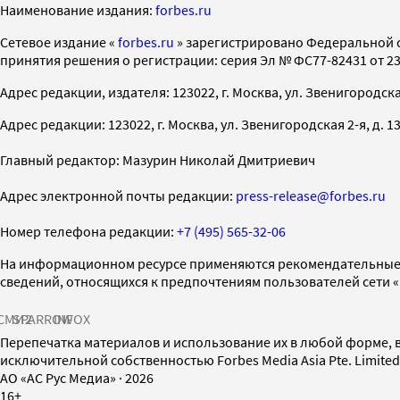
Наименование издания:
forbes.ru
Cетевое издание «
forbes.ru
» зарегистрировано Федеральной 
принятия решения о регистрации: серия Эл № ФС77-82431 от 23 
Адрес редакции, издателя: 123022, г. Москва, ул. Звенигородская 2-
Адрес редакции: 123022, г. Москва, ул. Звенигородская 2-я, д. 13, с
Главный редактор: Мазурин Николай Дмитриевич
Адрес электронной почты редакции:
press-release@forbes.ru
Номер телефона редакции:
+7 (495) 565-32-06
На информационном ресурсе применяются рекомендательные 
сведений, относящихся к предпочтениям пользователей сети 
СМИ2
SPARROW
INFOX
Перепечатка материалов и использование их в любой форме, в
исключительной собственностью Forbes Media Asia Pte. Limite
AO «АС Рус Медиа»
·
2026
16+