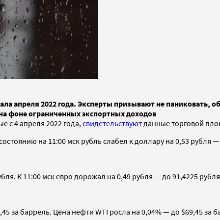
чала апреля 2022 года. Эксперты призывают не паниковать, 
 на фоне ограниченных экспортных доходов
е с 4 апреля 2022 года,
свидетельствуют
данные торговой пло
состоянию на 11:00 мск рубль слабел к доллару на 0,53 рубля — 
убля. К 11:00 мск евро дорожал на 0,49 рубля — до 91,4225 рубл
,45 за баррель. Цена нефти WTI росла на 0,04% — до $69,45 за 