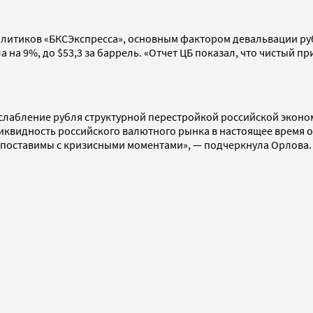
литиков «БКСЭкспресса», основным фактором девальвации руб
а 9%, до $53,3 за баррель. «Отчет ЦБ показал, что чистый при
слабление рубля структурной перестройкой российской эконом
иквидность российского валютного рынка в настоящее время о
сопоставимы с кризисными моментами», — подчеркнула Орлова