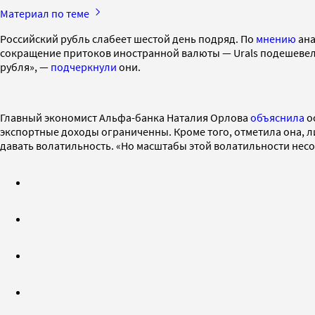
Материал по теме
Российский рубль слабеет шестой день подряд. По
мнению
ана
сокращение притоков иностранной валюты — Urals подешевела н
рубля», —
подчеркнули
они.
Главный экономист Альфа-банка Наталия Орлова
объяснила
о
экспортные доходы ограниченны. Кроме того, отметила она, л
давать волатильность. «Но масштабы этой волатильности не