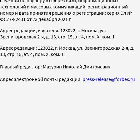
службой по надзору в сфере связи, информационных
технологий и массовых коммуникаций, регистрационный
номер и дата принятия решения о регистрации: серия Эл №
ФС77-82431 от 23 декабря 2021 г.
Адрес редакции, издателя: 123022, г. Москва, ул.
Звенигородская 2-я, д. 13, стр. 15, эт. 4, пом. X, ком. 1
Адрес редакции: 123022, г. Москва, ул. Звенигородская 2-я, д.
13, стр. 15, эт. 4, пом. X, ком. 1
Главный редактор: Мазурин Николай Дмитриевич
Адрес электронной почты редакции:
press-release@forbes.ru
Номер телефона редакции:
+7 (495) 565-32-06
На информационном ресурсе применяются
рекомендательные технологии (информационные технологии
предоставления информации на основе сбора,
систематизации и анализа сведений, относящихся
к предпочтениям пользователей сети «Интернет»,
находящихся на территории Российской Федерации)