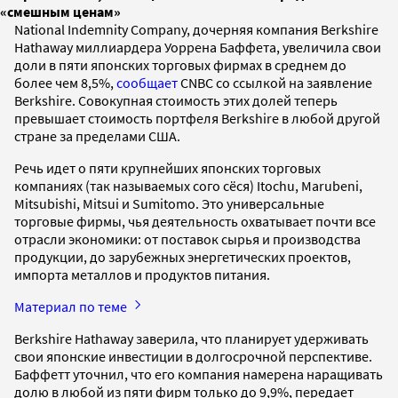
«смешным ценам»
National Indemnity Company, дочерняя компания Berkshire
Hathaway миллиардера Уоррена Баффета, увеличила свои
доли в пяти японских торговых фирмах в среднем до
более чем 8,5%,
сообщает
CNBC со ссылкой на заявление
Berkshire. Совокупная стоимость этих долей теперь
превышает стоимость портфеля Berkshire в любой другой
стране за пределами США.
Речь идет о пяти крупнейших японских торговых
компаниях (так называемых сого сёся) Itochu, Marubeni,
Mitsubishi, Mitsui и Sumitomo. Это универсальные
торговые фирмы, чья деятельность охватывает почти все
отрасли экономики: от поставок сырья и производства
продукции, до зарубежных энергетических проектов,
импорта металлов и продуктов питания.
Материал по теме
Berkshire Hathaway заверила, что планирует удерживать
свои японские инвестиции в долгосрочной перспективе.
Баффетт уточнил, что его компания намерена наращивать
долю в любой из пяти фирм только до 9,9%, передает