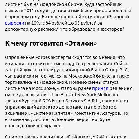
листинг был на Лондонской бирже, куда застройщик
вышел в 2011 году и где торги ими были приостановлены
в прошлом году. На фоне новостей котировки «Эталона»
выросли
на 10%, с 84 рублей до 93 рублей за
депозитарную расписку. Что обрадовало инвесторов?
К чему готовится «Эталон»
Опрошенные Forbes эксперты сходятся во мнении, что
компания готовится к смене адреса регистрации. Сейчас
застройщик контролируется кипрской Etalon Group PLC,
чьи расписки и торгуются на Московской бирже, а также
торговались на Лондонской. Помимо смены статуса
листинга на Мосбирже, «Эталон» ранее
принял
решение о
смене депозитария с The Bank of New York Mellon на
люксембургский RCS Issuer Services S.A.R.L., напоминает
управляющий директор департамента по работе с
акциями УК «Система Капитал» Константин Асатуров. По
его мнению, листинг в Лондоне, вероятно, будет
впоследствии прекращен.
С ним согласны аналитики ФГ «Финам», УК «Ингосстрах-