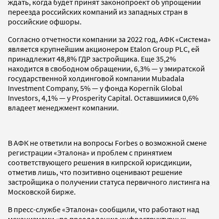
ждать, когда будет принят законопроект об упрощении
переезда российских компаний из западных стран в
российские офшоры.
Согласно отчетности компании за 2022 год, АФК «Система»
является крупнейшим акционером Etalon Group PLC, ей
принадлежит 48,8% ГДР застройщика. Еще 35,2%
находится в свободном обращении, 6,3% — у эмиратской
государственной холдинговой компании Mubadala
Investment Company, 5% — у фонда Kopernik Global
Investors, 4,1% — у Prosperity Capital. Оставшимися 0,6%
владеет менеджмент компании.
В АФК не ответили на вопросы Forbes о возможной смене
регистрации «Эталона» и проблем с принятием
соответствующего решения в кипрской юрисдикции,
отметив лишь, что позитивно оценивают решение
застройщика о получении статуса первичного листинга на
Московской бирже.
В пресс-службе «Эталона» сообщили, что работают над
механизмами «по преодолению инфраструктурных