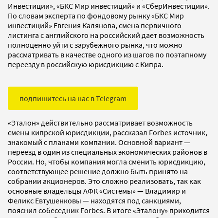
Инвестиции», «БКС Мир инвестиций» и «СберИнвестиции».
По словам эксперта по фондовому рынку «БКС Мир
инвестиций» Евгения Калянова, смена первичного
листинга с английского на российский дает возможность
полноценно уйти с зарубежного рынка, что можно
рассматривать в качестве одного из шагов по поэтапному
переезду в российскую юрисдикцию с Кипра.
подпишитесь на нас в Telegram
«Эталон» действительно рассматривает возможность
смены кипрской юрисдикции, рассказал Forbes источник,
знакомый с планами компании. Основной вариант —
переезд в один из специальных экономических районов в
России. Но, чтобы компания могла сменить юрисдикцию,
соответствующее решение должно быть принято на
собрании акционеров. Это сложно реализовать, так как
основные владельцы АФК «Системы» — Владимир и
Феликс Евтушенковы — находятся под санкциями,
пояснил собеседник Forbes. В итоге «Эталону» приходится