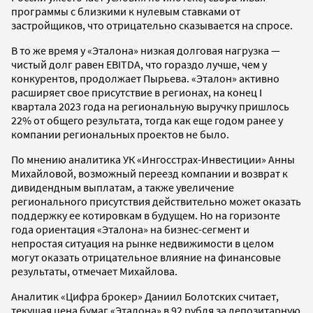
программы с близкими к нулевым ставками от
застройщиков, что отрицательно сказывается на спросе.
В то же время у «Эталона» низкая долговая нагрузка —
чистый долг равен EBITDA, что гораздо лучше, чем у
конкурентов, продолжает Пырьева. «Эталон» активно
расширяет свое присутствие в регионах, на конец I
квартала 2023 года на региональную выручку пришлось
22% от общего результата, тогда как еще годом ранее у
компании региональных проектов не было.
По мнению аналитика УК «Ингосстрах-Инвестиции» Анны
Михайловой, возможный переезд компании и возврат к
дивидендным выплатам, а также увеличение
регионального присутствия действительно может оказать
поддержку ее котировкам в будущем. Но на горизонте
года ориентация «Эталона» на бизнес-сегмент и
непростая ситуация на рынке недвижимости в целом
могут оказать отрицательное влияние на финансовые
результаты, отмечает Михайлова.
Аналитик «Цифра брокер» Даниил Болотских считает,
текущая цена бумаг «Эталона» в 92 рубля за депозитарную