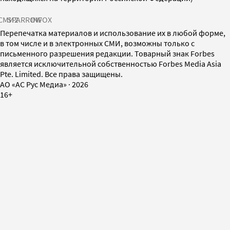
СМИ2
SPARROW
INFOX
Перепечатка материалов и использование их в любой форме,
в том числе и в электронных СМИ, возможны только с
письменного разрешения редакции. Товарный знак Forbes
является исключительной собственностью Forbes Media Asia
Pte. Limited. Все права защищены.
AO «АС Рус Медиа»
·
2026
16+