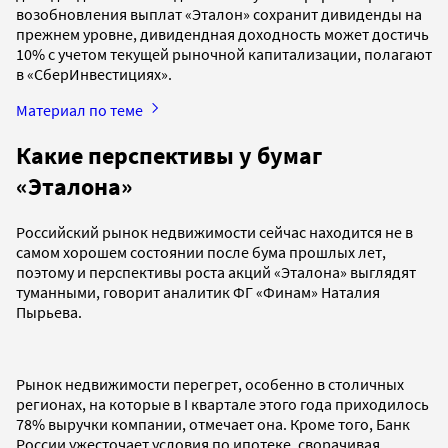
возобновления выплат «Эталон» сохранит дивиденды на
прежнем уровне, дивидендная доходность может достичь
10% с учетом текущей рыночной капитализации, полагают
в «СберИнвестициях».
Материал по теме
Какие перспективы у бумаг
«Эталона»
Российский рынок недвижимости сейчас находится не в
самом хорошем состоянии после бума прошлых лет,
поэтому и перспективы роста акций «Эталона» выглядят
туманными, говорит аналитик ФГ «Финам» Наталия
Пырьева.
Рынок недвижимости перегрет, особенно в столичных
регионах, на которые в I квартале этого года приходилось
78% выручки компании, отмечает она. Кроме того, Банк
России ужесточает условия по ипотеке, сворачивая