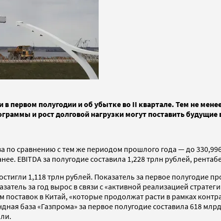
 первом полугодии и об убытке во II квартале. Тем не мене
граммы и рост долговой нагрузки могут поставить будущие 
аза по сравнению с тем же периодом прошлого года — до 330,996
нее. EBITDA за полугодие составила 1,228 трлн рублей, рента
стигли 1,118 трлн рублей. Показатель за первое полугодие пр
казатель за год вырос в связи с «активной реализацией страте
поставок в Китай, «которые продолжат расти в рамках контрак
дная база «Газпрома» за первое полугодие составила 618 млрд
ыли.