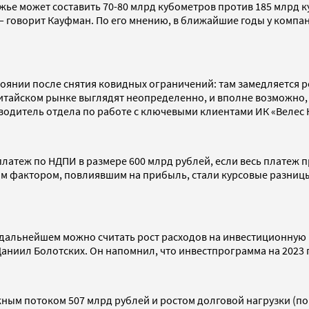
ежье может составить 70-80 млрд кубометров против 185 млрд к
 — говорит Кауфман. По его мнению, в ближайшие годы у компа
стоянии после снятия ковидных ограничений: там замедляетс
китайском рынке выглядят неопределенно, и вполне возможно, ч
одитель отдела по работе с ключевыми клиентами ИК «Велес 
платеж по НДПИ в размере 600 млрд рублей, если весь платеж
м фактором, повлиявшим на прибыль, стали курсовые разницы
 дальнейшем можно считать рост расходов на инвестиционную
аниил Болотских. Он напомнил, что инвестпрограмма на 2023 г
м потоком 507 млрд рублей и ростом долговой нагрузки (показ