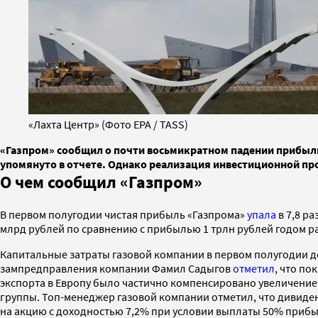
«Лахта Центр» (Фото EPA / TASS)
«Газпром» сообщил о почти восьмикратном падении прибыли в
упомянуто в отчете. Однако реализация инвестиционной про
О чем сообщил «Газпром»
В первом полугодии чистая прибыль «Газпрома»
упала
в 7,8 р
млрд рублей по сравнению с прибылью 1 трлн рублей годом ра
Капитальные затраты газовой компании в первом полугодии до
зампредправления компании Фамил Садыгов
отметил
, что по
экспорта в Европу было частично компенсировано увеличением 
группы. Топ-менеджер газовой компании отметил, что дивиден
на акцию с доходностью 7,2% при условии выплаты 50% приб