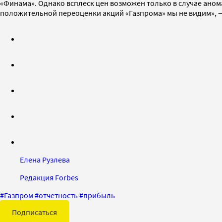
«Финама». Однако всплеск цен возможен только в случае ано
положительной переоценки акций «Газпрома» мы не видим», — г
Елена Рузлева
Редакция Forbes
#
Газпром
#
отчетность
#
прибыль
Подписаться