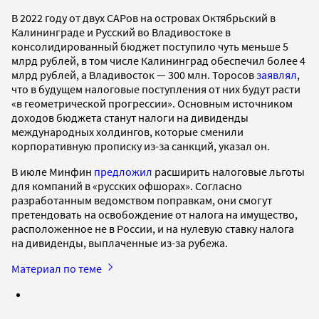
В 2022 году от двух САРов на островах Октябрьский в
Калининграде и Русский во Владивостоке в
консолидированный бюджет поступило чуть меньше 5
млрд рублей, в том числе Калининград обеспечил более 4
млрд рублей, а Владивосток — 300 млн. Торосов
заявлял
,
что в будущем налоговые поступления от них будут расти
«в геометрической прогрессии». Основным источником
доходов бюджета станут налоги на дивиденды
международных холдингов, которые сменили
корпоративную прописку из-за санкций, указал он.
В июле Минфин
предложил
расширить налоговые льготы
для компаний в «русских офшорах». Согласно
разработанным ведомством поправкам, они смогут
претендовать на освобождение от налога на имущество,
расположенное не в России, и на нулевую ставку налога
на дивиденды, выплаченные из-за рубежа.
Материал по теме