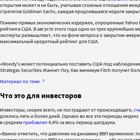
открытия может и не быть, учитывая сложные отношения межд
стратегов Goldman Sachs, каждая продлившаяся неделя закр
Помимо прямых экономических издержек, опрошенные Yahoo 
рейтинга США. В августе этого года одно из трех крупнейших
эксперты размышляют, что на фоне вопроса о закрытии америк
максимальный кредитный рейтинг для США.
«Moody's может потенциально поставить США под наблюдение,
Strategas Securities Жаннет Лоу. Как минимум Fitch получит б
Материал по теме
Что это для инвесторов
Инвесторы, скорее всего, не пострадают от происходящего,
сч
длились пять и более дней. Однако во все эти периоды индекс S
в среднем
прибавлял
4,4% за весь период шатдауна.
«Важно отметить, что давление на динамику ВВП временное: п
чистому сокращению ВВП по итогам периода», — объясняет стр