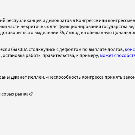
сий республиканцев и демократов в Конгрессе или конгрессме
ники части некритичных для функционирования государства ве
 договориться о выделении $5,7 млрд на обещанную Дональдом
к если бы США столкнулись с дефолтом по выплате долгов,
конс
 остановка работы правительства, к примеру,
может способст
траны Джанет Йеллен. «Неспособность Конгресса принять зако
ансовых рынках?