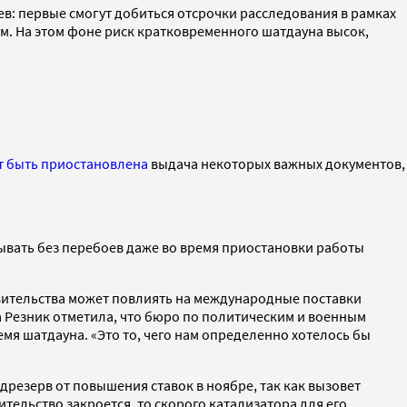
в: первые смогут добиться отсрочки расследования в рамках
. На этом фоне риск кратковременного шатдауна высок,
 быть приостановлена
выдача некоторых важных документов,
ывать без перебоев даже во время приостановки работы
вительства может повлиять на международные поставки
а Резник отметила, что бюро по политическим и военным
я шатдауна. «Это то, чего нам определенно хотелось бы
резерв от повышения ставок в ноябре, так как вызовет
ельство закроется, то скорого катализатора для его