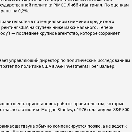
государственной политики PIMCO Либби Кантрилл. По оценкам
раны на 0,2%.
правительства в потенциальном снижении кредитного
й рейтинг США на ступень ниже максимального. Теперь
dy’s — последнее крупное агентство, которое сохраняет
зывает управляющий директор по политическим исследованиям
тратег по политике США в AGF Investments Грег Вальер.
изошло шесть приостановок работы правительства, которые
огласно статистике Morgan Stanley, с 1976 года индекс S&P 500
рамках шатдауна обычно компенсируется позже, а не ведет к
анян. В силу временного характера явления и негативная