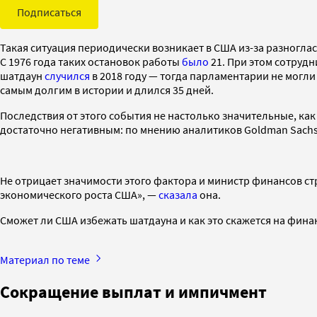
Подписаться
Такая ситуация периодически возникает в США из-за разногла
С 1976 года таких остановок работы
было
21. При этом сотруд
шатдаун
случился
в 2018 году — тогда парламентарии не могли
самым долгим в истории и длился 35 дней.
Последствия от этого события не настолько значительные, ка
достаточно негативным: по мнению аналитиков Goldman Sachs,
Не отрицает значимости этого фактора и министр финансов с
экономического роста США», —
сказала
она.
Сможет ли США избежать шатдауна и как это скажется на фин
Материал по теме
Сокращение выплат и импичмент