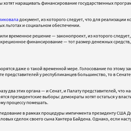
ты хотят наращивать финансирование государственных программ
ликовала
документ, из которого следует, что для реализации
ых льготах и социальном обеспечении.
вили временное решение — законопроект, из которого следует
дискреционное финансирование — тот размер денежных средст
оворятся даже о такой временной мере. Голосование по этому з
ате представителей у республиканцев большинство, то в Сенат
азу два этих органа — и Сенат, и Палату представителей, что 
остоятся президентские выборы: демократы хотят остаться у вла
ому процессу помешать.
сследование в рамках процедуры импичмента президенту США 
ловых сделок своего сына Хантера Байдена. Однако, если нас