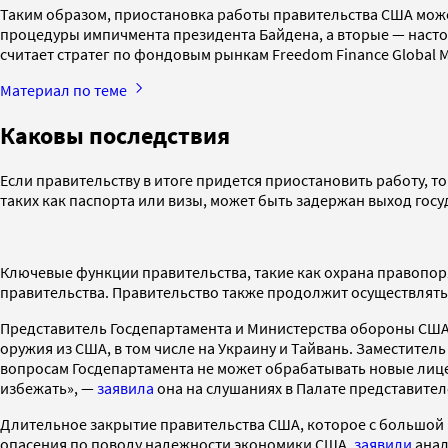
Таким образом, приостановка работы правительства США может
процедуры импичмента президента Байдена, а вторые — насто
считает стратег по фондовым рынкам Freedom Finance Global 
Материал по теме
Каковы последствия
Если правительству в итоге придется приостановить работу, т
таких как паспорта или визы, может быть задержан выход гос
Ключевые функции правительства, такие как охрана правопор
правительства. Правительство также продолжит осуществлят
Представитель Госдепартамента и Министерства обороны США 
оружия из США, в том числе на Украину и Тайвань. Заместите
вопросам Госдепартамента не может обрабатывать новые лице
избежать», —
заявила
она на слушаниях в Палате представител
Длительное закрытие правительства США, которое с большой в
опасения по поводу надежности экономики США,
заявили
анал