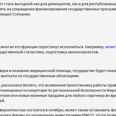
 стать выгодной как для демократов, так и для республиканце
ять на сокращении финансирования государственных программ
Михаил Степанян.
о многие его функции перестанут исполняться. Например,
может
ударственной статистики, подготовка законопроектов.
ядка и оказание медицинской помощи, государство будет оказ
ь выплаты по государственным облигациям.
рассказали Reuters, что возможная приостановка работы пра
ль помощника госсекретаря по региональной безопасности Мир
нзии или новые военные продажи для любого партнера во врем
ей.
ероятностью состоится в октябре, может также остановить фед
итики фирмы по управлению инвестициями PIMCO. «Если правит