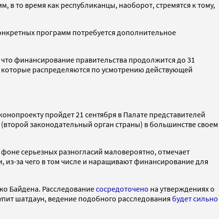
, в то время как республиканцы, наоборот, стремятся к тому,
 конкретных программ потребуется дополнительное
, что финансирование правительства продолжится до 31
в, которые распределяются по усмотрению действующей
аконопроекту пройдет 21 сентября в Палате представителей
е (второй законодательный орган страны) в большинстве своем
на фоне серьезных разногласий маловероятно, отмечает
сти, из-за чего в том числе и наращивают финансирование для
Джо Байдена. Расследование
сосредоточено
на утверждениях о
тупит шатдаун, ведение подобного расследования
будет сильно