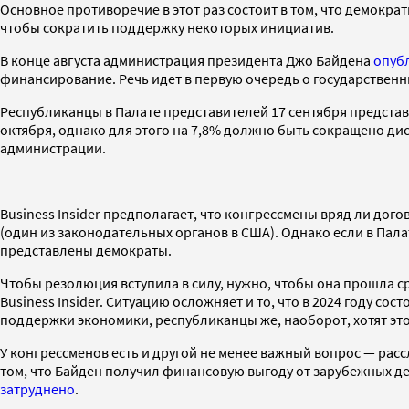
Основное противоречие в этот раз состоит в том, что демокра
чтобы сократить поддержку некоторых инициатив.
В конце августа администрация президента Джо Байдена
опуб
финансирование. Речь идет в первую очередь о государственн
Республиканцы в Палате представителей 17 сентября предста
октября, однако для этого на 7,8% должно быть сокращено 
администрации.
Business Insider предполагает, что конгрессмены вряд ли дог
(один из законодательных органов в США). Однако если в Пал
представлены демократы.
Чтобы резолюция вступила в силу, нужно, чтобы она прошла ср
Business Insider. Ситуацию осложняет и то, что в 2024 году с
поддержки экономики, республиканцы же, наоборот, хотят эт
У конгрессменов есть и другой не менее важный вопрос — ра
том, что Байден получил финансовую выгоду от зарубежных де
затруднено
.