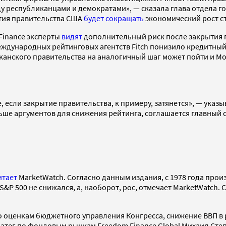
у республиканцами и демократами», — сказала глава отдела 
ытия правительства США
будет сокращать
экономический рост ст
Finance эксперты
видят
дополнительный риск после закрытия 
 международных рейтинговых агентств Fitch понизило кредитны
анского правительства на аналогичный шаг может пойти и Moo
 если закрытие правительства, к примеру, затянется», — ука
ольше аргументов для снижения рейтинга, соглашается главный с
итает
MarketWatch. Согласно данным издания, с 1978 года про
&P 500 не снижался, а, наоборот, рос, отмечает MarketWatch. С
о оценкам бюджетного управления Конгресса, снижение ВВП в 
атег по фондовым рынкам Freedom Finance Global Михаил Степ