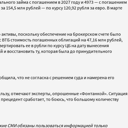
льного займа с погашением в 2027 году и 4973 — с погашением
 154,5 млн рублей — по курсу 120,92 рубля за евро. В марте
о активы, поскольку обеспечение на брокерском счете было
с ВТБ стоимость погашенных облигаций на 47,16 млн рублей,
ертировать ее в рубли по курсу ЦБ на дату вынесения
й и восстановить ту, которая была до принудительного
бщила, что не согласна с решением суда и намерена его
ользу, отмечают эксперты, опрошенные «Фонтанкой». Ситуация
 прецедент сработает, то боюсь, что большому количеству
ские СМИ обязаны пользоваться информацией только