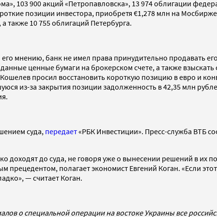
ма», 103 900 акций «Петропавловска», 13 974 облигации федера
откие позиции инвестора, приобретя €1,278 млн на Мосбирже за
а также 10 755 облигаций Петербурга.
 его мнению, банк не имел права принудительно продавать ег
данные ценные бумаги на брокерском счете, а также взыскать 
 Кошелев просил восстановить короткую позицию в евро и конв
уюся из-за закрытия позиции задолженность в 42,35 млн рубле
ия.
ешением суда,
передает
«РБК Инвестиции». Пресс-служба ВТБ соо
 доходят до суда, не говоря уже о вынесении решений в их п
м прецедентом, полагает экономист Евгений Коган. «Если этот
адко», — считает Коган.
алов о специальной операции на востоке Украины все россий