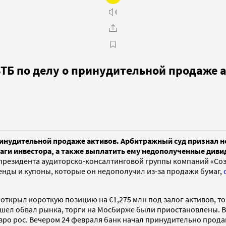
ВТБ по делу о принудительной продаже 
принудительной продаже активов. Арбитражный суд признал 
маги инвестора, а также выплатить ему недополученные див
президента аудиторско-консалтинговой группы компаний «Сози
денды и купоны, которые он недополучил из-за продажи бумаг,
 открыл короткую позицию на €1,275 млн под залог активов, то 
ошел обвал рынка, торги на Мосбирже были приостановлены. В
вро рос. Вечером 24 февраля банк начал принудительно прода