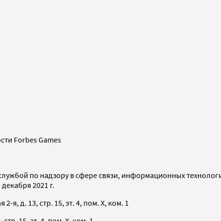
сти Forbes Games
службой по надзору в сфере связи, информационных технолог
декабря 2021 г.
я, д. 13, стр. 15, эт. 4, пом. X, ком. 1
тр. 15, эт. 4, пом. X, ком. 1