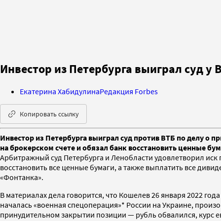
Инвестор из Петербурга выиграл суд у 
Екатерина Хабидулина
Редакция Forbes
Копировать ссылку
Инвестор из Петербурга выиграл суд против ВТБ по делу о 
на брокерском счете и обязал банк восстановить ценные бу
Арбитражный суд Петербурга и Ленобласти удовлетворил иск 
восстановить все ценные бумаги, а также выплатить все диви
«Фонтанка».
В материалах дела говорится, что Кошелев 26 января 2022 года
началась «военная спецоперация»* России на Украине, произ
принудительном закрытии позиции — рубль обвалился, курс е