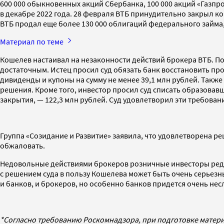
600 000 обыкновенных акций Сбербанка, 100 000 акций «Газпро
в декабре 2022 года. 28 февраля ВТБ принудительно закрыл кор
ВТБ продал еще более 130 000 облигаций федерального займа, 
Материал по теме
Кошелев настаивал на незаконности действий брокера ВТБ. По
достаточным. Истец просил суд обязать банк восстановить про
дивиденды и купоны на сумму не менее 39,1 млн рублей. Также
решения. Кроме того, инвестор просил суд списать образовавш
закрытия, — 122,3 млн рублей. Суд удовлетворил эти требован
Группа «Созидание и Развитие» заявила, что удовлетворена р
обжаловать.
Недовольные действиями брокеров розничные инвесторы редко
с решением суда в пользу Кошелева может быть очень серьезны
и банков, и брокеров, но особенно банков придется очень несл
*Согласно требованию Роскомнадзора, при подготовке матери