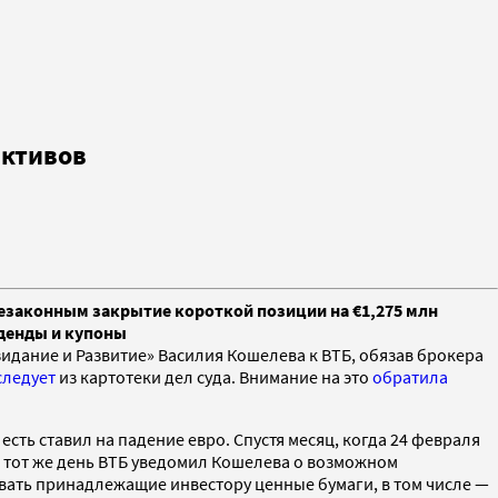
активов
незаконным закрытие короткой позиции на €1,275 млн
иденды и купоны
дание и Развитие» Василия Кошелева к ВТБ, обязав брокера
следует
из картотеки дел суда. Внимание на это
обратила
есть ставил на падение евро. Спустя месяц, когда 24 февраля
 тот же день ВТБ уведомил Кошелева о возможном
вать принадлежащие инвестору ценные бумаги, в том числе —