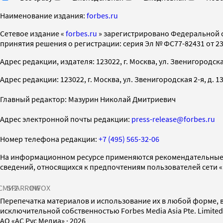
Наименование издания:
forbes.ru
Cетевое издание «
forbes.ru
» зарегистрировано Федеральной 
принятия решения о регистрации: серия Эл № ФС77-82431 от 23 
Адрес редакции, издателя: 123022, г. Москва, ул. Звенигородская 2-
Адрес редакции: 123022, г. Москва, ул. Звенигородская 2-я, д. 13, с
Главный редактор: Мазурин Николай Дмитриевич
Адрес электронной почты редакции:
press-release@forbes.ru
Номер телефона редакции:
+7 (495) 565-32-06
На информационном ресурсе применяются рекомендательные 
сведений, относящихся к предпочтениям пользователей сети 
СМИ2
SPARROW
INFOX
Перепечатка материалов и использование их в любой форме, в
исключительной собственностью Forbes Media Asia Pte. Limite
AO «АС Рус Медиа»
·
2026