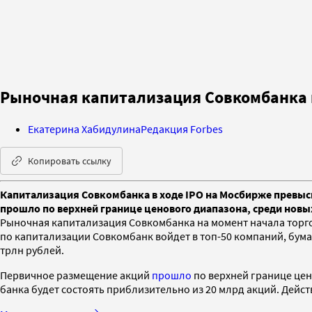
Рыночная капитализация Совкомбанка п
Екатерина Хабидулина
Редакция Forbes
Копировать ссылку
Капитализация Совкомбанка в ходе IPO на Мосбирже превыси
прошло по верхней границе ценового диапазона, среди новы
Рыночная капитализация Совкомбанка на момент начала торгов
по капитализации Совкомбанк войдет в топ-50 компаний, бум
трлн рублей.
Первичное размещение акций
прошло
по верхней границе цено
банка будет состоять приблизительно из 20 млрд акций. Дей