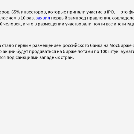
торов. 65% инвесторов, которые приняли участие в IPO, — это
ее чем в 10 раз,
заявил
первый зампред правления, совладелец
00 человек, и что в размещении участвовали почти все инстит
о стало первым размещением российского банка на Мосбирже бо
то акции будут продаваться на бирже лотами по 100 штук. Бум
тся под санкциями западных стран.