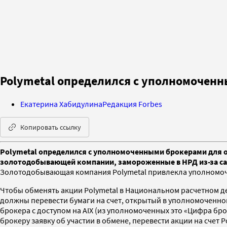
Polymetal определился с уполномочен
Екатерина Хабидулина
Редакция Forbes
Копировать ссылку
Polymetal определился с уполномоченными брокерами для о
золотодобывающей компании, замороженные в НРД из-за сан
Золотодобывающая компания Polymetal привлекла уполномоч
Чтобы обменять акции Polymetal в Национальном расчетном де
должны перевести бумаги на счет, открытый в уполномоченном
брокера с доступом на AIX (из уполномоченных это «Цифра б
брокеру заявку об участии в обмене, перевести акции на счет 