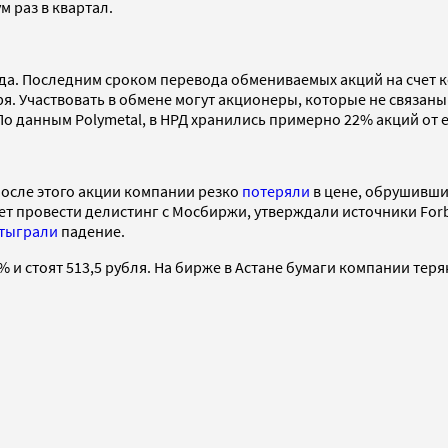
 раз в квартал.
да. Последним сроком перевода обмениваемых акций на счет к
я. Участвовать в обмене могут акционеры, которые не связаны
о данным Polymetal, в НРД хранились примерно 22% акций от е
После этого акции компании резко
потеряли
в цене, обрушившис
т провести делистинг с Мосбиржи, утверждали источники Forb
тыграли
падение.
% и стоят 513,5 рубля. На бирже в Астане бумаги компании теряю