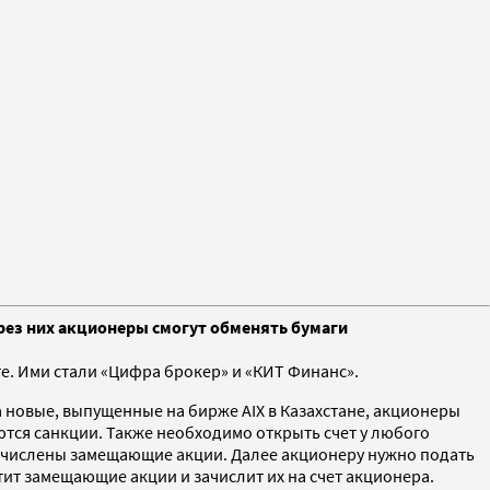
рез них акционеры смогут обменять бумаги
те. Ими стали «Цифра брокер» и «КИТ Финанс».
 новые, выпущенные на бирже AIX в Казахстане, акционеры
тся санкции. Также необходимо открыть счет у любого
 зачислены замещающие акции. Далее акционеру нужно подать
стит замещающие акции и зачислит их на счет акционера.