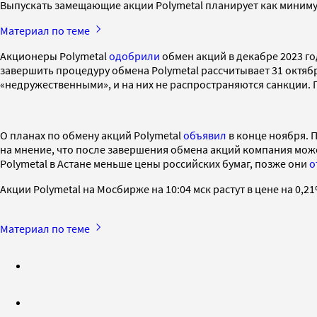
Выпускать замещающие акции Polymetal планирует как минимум
Материал по теме
Акционеры Polymetal
одобрили
обмен акций в декабре 2023 го
завершить процедуру обмена Polymetal рассчитывает 31 октябр
«недружественными», и на них не распространяются санкции. П
О планах по обмену акций Polymetal
объявил
в конце ноября. 
на мнение, что после завершения обмена акций компания може
Polymetal в Астане меньше цены российских бумаг, позже они
о
Акции Polymetal на Мосбирже на 10:04 мск растут в цене на 0,21
Материал по теме