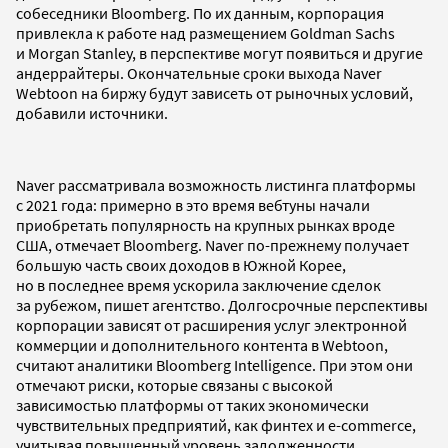
собеседники Bloomberg. По их данным, корпорация
привлекла к работе над размещением Goldman Sachs
и Morgan Stanley, в перспективе могут появиться и другие
андеррайтеры. Окончательные сроки выхода Naver
Webtoon на биржу будут зависеть от рыночных условий,
добавили источники.
Naver рассматривала возможность листинга платформы
с 2021 года: примерно в это время вебтуны начали
приобретать популярность на крупных рынках вроде
США, отмечает Bloomberg. Naver по-прежнему получает
большую часть своих доходов в Южной Корее,
но в последнее время ускорила заключение сделок
за рубежом, пишет агентство. Долгосрочные перспективы
корпорации зависят от расширения услуг электронной
коммерции и дополнительного контента в Webtoon,
считают аналитики Bloomberg Intelligence. При этом они
отмечают риски, которые связаны с высокой
зависимостью платформы от таких экономически
чувствительных предприятий, как финтех и e-commerce,
учитывая повышенный уровень задолженности