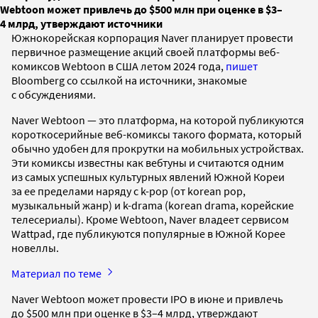
Webtoon может привлечь до $500 млн при оценке в $3–
4 млрд, утверждают источники
Южнокорейская корпорация Naver планирует провести
первичное размещение акций своей платформы веб-
комиксов Webtoon в США летом 2024 года,
пишет
Bloomberg со ссылкой на источники, знакомые
с обсуждениями.
Naver Webtoon — это платформа, на которой публикуются
короткосерийные веб-комиксы такого формата, который
обычно удобен для прокрутки на мобильных устройствах.
Эти комиксы известны как вебтуны и считаются одним
из самых успешных культурных явлений Южной Кореи
за ее пределами наряду с k-pop (от korean pop,
музыкальный жанр) и k-drama (korean drama, корейские
телесериалы). Кроме Webtoon, Naver владеет сервисом
Wattpad, где публикуются популярные в Южной Корее
новеллы.
Материал по теме
Naver Webtoon может провести IPO в июне и привлечь
до $500 млн при оценке в $3–4 млрд, утверждают