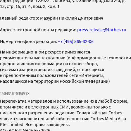
Адрес редакции: 123022, г. Москва, ул. Звенигородская 2-я, д.
13, стр. 15, эт. 4, пом. X, ком. 1
Главный редактор: Мазурин Николай Дмитриевич
Адрес электронной почты редакции:
press-release@forbes.ru
Номер телефона редакции:
+7 (495) 565-32-06
На информационном ресурсе применяются
рекомендательные технологии (информационные технологии
предоставления информации на основе сбора,
систематизации и анализа сведений, относящихся
к предпочтениям пользователей сети «Интернет»,
находящихся на территории Российской Федерации)
СМИ2
SPARROW
INFOX
Перепечатка материалов и использование их в любой форме,
в том числе и в электронных СМИ, возможны только с
письменного разрешения редакции. Товарный знак Forbes
является исключительной собственностью Forbes Media Asia
Pte. Limited. Все права защищены.
AO «АС Рус Медиа»
·
2026