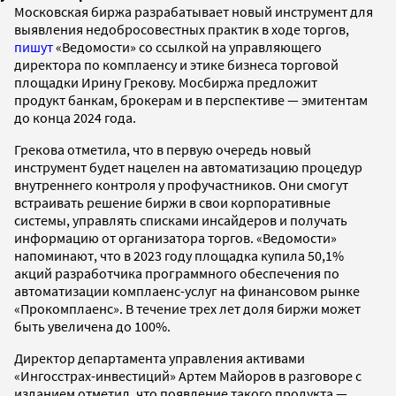
Московская биржа разрабатывает новый инструмент для
выявления недобросовестных практик в ходе торгов,
пишут
«Ведомости» со ссылкой на управляющего
директора по комплаенсу и этике бизнеса торговой
площадки Ирину Грекову. Мосбиржа предложит
продукт банкам, брокерам и в перспективе — эмитентам
до конца 2024 года.
Грекова отметила, что в первую очередь новый
инструмент будет нацелен на автоматизацию процедур
внутреннего контроля у профучастников. Они смогут
встраивать решение биржи в свои корпоративные
системы, управлять списками инсайдеров и получать
информацию от организатора торгов. «Ведомости»
напоминают, что в 2023 году площадка купила 50,1%
акций разработчика программного обеспечения по
автоматизации комплаенс-услуг на финансовом рынке
«Прокомплаенс». В течение трех лет доля биржи может
быть увеличена до 100%.
Директор департамента управления активами
«Ингосстрах-инвестиций» Артем Майоров в разговоре с
изданием отметил, что появление такого продукта —