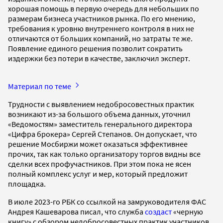
хорошая помощь в первую очередь для небольших по
размерам бизнеса участников рынка. По его мнению,
требования к уровню внутреннего контроля в них не
отличаются от больших компаний, но затраты те же.
Появление единого решения позволит сократить
издержки без потери в качестве, заключил эксперт.
Материал по теме
Трудности с выявлением недобросовестных практик
возникают из-за большого объема данных, уточнил
«Ведомостям» заместитель генерального директора
«Цифра брокера» Сергей Степанов. Он допускает, что
решение Мосбиржи может оказаться эффективнее
прочих, так как только организатору торгов видны все
сделки всех профучастников. При этом пока не ясен
полный комплекс услуг и мер, который предложит
площадка.
В июле 2023-го РБК со ссылкой на замруководителя ФАС
Андрея Кашеварова писал, что служба
создаст
«черную
книгу» с обзором недобросовестных практик участников