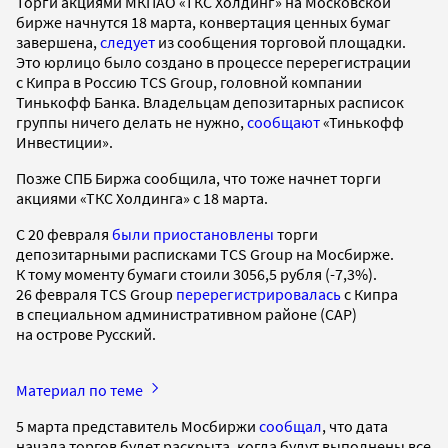
Торги акциями МКПАО «ТКС Холдинг» на Московской
бирже начнутся 18 марта, конвертация ценных бумаг
завершена,
следует
из сообщения торговой площадки.
Это юрлицо было создано в процессе перерегистрации
с Кипра в Россию TCS Group, головной компании
Тинькофф Банка. Владельцам депозитарных расписок
группы ничего делать не нужно,
сообщают
«Тинькофф
Инвестиции».
Позже СПБ Биржа сообщила, что тоже начнет торги
акциями «ТКС Холдинга» с 18 марта.
С 20 февраля
были приостановлены
торги
депозитарными расписками TCS Group на Мосбирже.
К тому моменту бумаги стоили 3056,5 рубля (-7,3%).
26 февраля TCS Group
перерегистрировалась
с Кипра
в специальном административном районе (САР)
на острове Русский.
Материал по теме
5 марта представитель Мосбиржи
сообщал
, что дата
начала торгов будет раскрыта, когда будут выполнены все