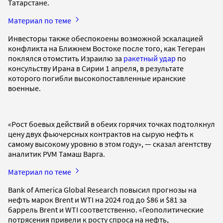
Татарстане.
Материал по теме
Инвесторы также обеспокоены возможной эскалацией
конфликта на Ближнем Востоке после того, как Тегеран
поклялся отомстить Израилю за
ракетный удар
по
консульству Ирана в Сирии 1 апреля, в результате
которого погибли высокопоставленные иранские
военные.
«Рост боевых действий в обеих горячих точках подтолкнул
цену двух фьючерсных контрактов на сырую нефть к
самому высокому уровню в этом году», — сказал агентству
аналитик PVM Тамаш Варга.
Материал по теме
Bank of America Global Research повысил прогнозы на
нефть марок Brent и WTI на 2024 год до $86 и $81 за
баррель Brent и WTI соответственно. «Геополитические
потрясения привели к росту спроса на нефть,