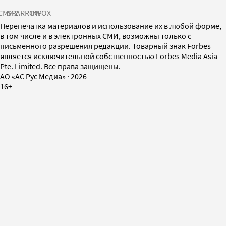
СМИ2
SPARROW
INFOX
Перепечатка материалов и использование их в любой форме,
в том числе и в электронных СМИ, возможны только с
письменного разрешения редакции. Товарный знак Forbes
является исключительной собственностью Forbes Media Asia
Pte. Limited. Все права защищены.
AO «АС Рус Медиа»
·
2026
16+