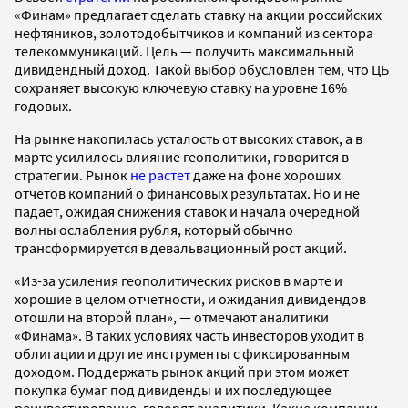
«Финам» предлагает сделать ставку на акции российских
нефтяников, золотодобытчиков и компаний из сектора
телекоммуникаций. Цель — получить максимальный
дивидендный доход. Такой выбор обусловлен тем, что ЦБ
сохраняет высокую ключевую ставку на уровне 16%
годовых.
На рынке накопилась усталость от высоких ставок, а в
марте усилилось влияние геополитики, говорится в
стратегии. Рынок
не растет
даже на фоне хороших
отчетов компаний о финансовых результатах. Но и не
падает, ожидая снижения ставок и начала очередной
волны ослабления рубля, который обычно
трансформируется в девальвационный рост акций.
«Из-за усиления геополитических рисков в марте и
хорошие в целом отчетности, и ожидания дивидендов
отошли на второй план», — отмечают аналитики
«Финама». В таких условиях часть инвесторов уходит в
облигации и другие инструменты с фиксированным
доходом. Поддержать рынок акций при этом может
покупка бумаг под дивиденды и их последующее
реинвестирование, говорят аналитики. Какие компании