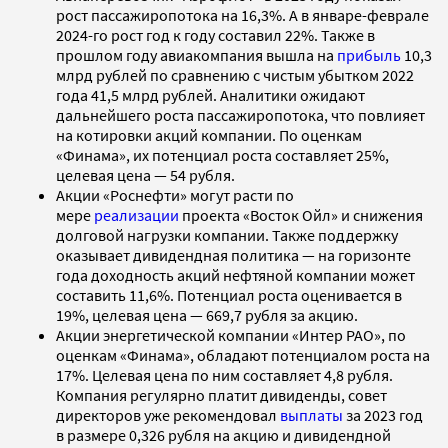
рост пассажиропотока на 16,3%. А в январе-феврале
2024-го рост год к году составил 22%. Также в
прошлом году авиакомпания вышла на
прибыль
10,3
млрд рублей по сравнению с чистым убытком 2022
года 41,5 млрд рублей. Аналитики ожидают
дальнейшего роста пассажиропотока, что повлияет
на котировки акций компании. По оценкам
«Финама», их потенциал роста составляет 25%,
целевая цена — 54 рубля.
Акции «Роснефти» могут расти по
мере
реализации
проекта «Восток Ойл» и снижения
долговой нагрузки компании. Также поддержку
оказывает дивидендная политика — на горизонте
года доходность акций нефтяной компании может
составить 11,6%. Потенциал роста оценивается в
19%, целевая цена — 669,7 рубля за акцию.
Акции энергетической компании «Интер РАО», по
оценкам «Финама», обладают потенциалом роста на
17%. Целевая цена по ним составляет 4,8 рубля.
Компания регулярно платит дивиденды, совет
директоров уже рекомендовал
выплаты
за 2023 год
в размере 0,326 рубля на акцию и дивидендной