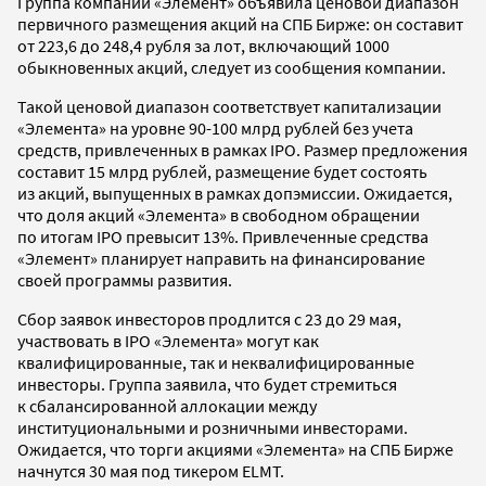
Группа компаний «Элемент» объявила ценовой диапазон
первичного размещения акций на СПБ Бирже: он составит
от 223,6 до 248,4 рубля за лот, включающий 1000
обыкновенных акций, следует из сообщения компании.
Такой ценовой диапазон соответствует капитализации
«Элемента» на уровне 90-100 млрд рублей без учета
средств, привлеченных в рамках IPO. Размер предложения
составит 15 млрд рублей, размещение будет состоять
из акций, выпущенных в рамках допэмиссии. Ожидается,
что доля акций «Элемента» в свободном обращении
по итогам IPO превысит 13%. Привлеченные средства
«Элемент» планирует направить на финансирование
своей программы развития.
Сбор заявок инвесторов продлится с 23 до 29 мая,
участвовать в IPO «Элемента» могут как
квалифицированные, так и неквалифицированные
инвесторы. Группа заявила, что будет стремиться
к сбалансированной аллокации между
институциональными и розничными инвесторами.
Ожидается, что торги акциями «Элемента» на СПБ Бирже
начнутся 30 мая под тикером ELMT.