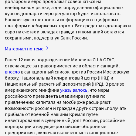
долларом и евро продолжат совершаться на
внебиржевом рынке, а для определения официальных
курсов доллара и евро регулятор будет использовать
банковскую отчетность и информацию от цифровых
платформ внебиржевых торгов. Все средства в долларах и
евро на счетах и вкладах граждан и компаний остаются
сохранными, подчеркнул Банк России.
Материал по теме
Ранее 12 июня подразделение Минфина США OFAC,
отвечающее за правоприменение в области санкций,
внесло
в санкционный список против России Московскую
биржу, Национальный клиринговый центр (НКЦ) и
Национальный расчетный депозитарий (НРД). В релизе
американского Минфина
указывалось
, что меры
российского президента Владимира Путина по
привлечению капитала на Мосбирже расширяют
возможности россиян и граждан других стран «получать
прибыль от военной машины Кремля путем
инвестирования в суверенный долг России, российские
корпорации и ведущие российские оборонные
предприятия», включая включенные в санкционные