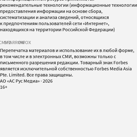
рекомендательные технологии (информационные технологии
предоставления информации на основе сбора,
систематизации и анализа сведений, относящихся
к предпочтениям пользователей сети «Интернет»,
находящихся на территории Российской Федерации)
СМИ2
SPARROW
INFOX
Перепечатка материалов и использование их в любой форме,
в том числе и в электронных СМИ, возможны только с
письменного разрешения редакции. Товарный знак Forbes
является исключительной собственностью Forbes Media Asia
Pte. Limited. Все права защищены.
AO «АС Рус Медиа»
·
2026
16+