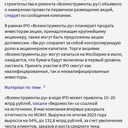
строительства и ремонта «Всеинструменты.ру») объявило
о намерении провести первичное размещение акций,
следует
из сообщения компании.
В рамках IPO «Всеинструменты.ру» планирует продать
инвесторам акции, принадлежащие крупнейшему
акционеру, также могут быть предложены акции
допэмиссии. «Ви.ру» сохранит за собой контролирующую
долю в акционерном капитале. Торги акциями
«Всеинструменты.ру» могут начаться на Мосбирже в июле,
ожидается, что бумаги будут включены в первый уровень
листинга. Принять участие в IPO смогут как
квалифицированные, так и неквалифицированные
инвесторы.
Материал по теме
«Всеинструменты.ру» в ходе IPO может привлечь 15–20
млрд рублей,
писали
«Ведомости» со ссылкой
на источники. В мае компания впервые раскрыла
отчетность по МСФО. Выручка по итогам 2023 года
выросла на 54%, до 132,8 млрд рублей, за счет увеличения
числа клиентов, заказов и роста среднего чека.