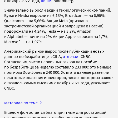
с ноября 2022 года,
пишет
Bloomberg.
Значительно выросли акции технологических компаний.
Бумаги Nvidia выросли на 6,13%, Broadcom — на 6,95%,
Qualcomm — на 5,66%. Акции Meta (признана
экстремистской организацией и запрещена в России)
подорожали на 4,24%, Tesla — на 3,7%, Amazon
и Alphabet — почти на 2%. Акции Apple выросли на 1,7%,
Microsoft — на 1,07%.
Американский рынок вырос после публикации новых
данных по безработице в США,
отмечает
CNBC.
Согласно им, число первичных заявок на пособие
по безработице за неделю составило 233 000: это меньше
прогноза Dow Jones в 240 000. Хотя эти данные развеяли
некоторые опасения инвесторов, число повторных заявок
оказалось самым высоким с ноября 2021 года, указывает
CNBC.
Материал по теме
В целом фон остается благоприятным для роста акций
на американских рынках, особенно для инвесторов,