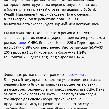
которые ориентируется на перспективу до конца года
и более, считает главный стратег по акциям U.S. Bank
Wealth Management Терри Сэндвен. По его словам,
в краткосрочной перспективе повышенная
волатильность скорее будет нормой, чем исключением.
Рынки Азиатско-Тихоокеанского региона 9 августа
закрылись ростом вслед за укреплением на американском
рынке,
пишет
CNBC. Японские Nikkei 225 и Topix выросли
на 0,56% и 0,88% соответственно. Австралийский S&P/ASX
200 вырос на 1,25%, корейский Kospi — на 1,24%.
Гонконгский индекс Hang Seng вырос на 1,42%.
Фондовые рынки в ряде стран мира
пережили
спад
5 августа. Этому предшествовали укрепление иены из-за
решения Банка Японии повысить процентные ставки,
а также обеспокоенность по поводу рецессии в США. Иена
за счет низкой волатильности была популярна среди
трейдеров для сделок кэрри-трейд, которые
предполагают игру на разнице ставок. В этом случае
трейдер берет заем под низкий процент в иенах