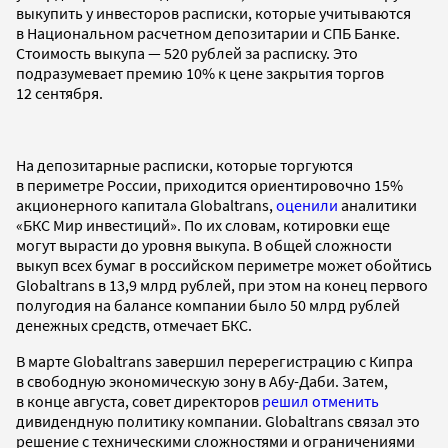
выкупить у инвесторов расписки, которые учитываются
в Национальном расчетном депозитарии и СПБ Банке.
Стоимость выкупа — 520 рублей за расписку. Это
подразумевает премию 10% к цене закрытия торгов
12 сентября.
На депозитарные расписки, которые торгуются
в периметре России, приходится ориентировочно 15%
акционерного капитала Globaltrans,
оценили
аналитики
«БКС Мир инвестиций». По их словам, котировки еще
могут вырасти до уровня выкупа. В общей сложности
выкуп всех бумаг в российском периметре может обойтись
Globaltrans в 13,9 млрд рублей, при этом на конец первого
полугодия на балансе компании было 50 млрд рублей
денежных средств, отмечает БКС.
В марте Globaltrans завершил перерегистрацию с Кипра
в свободную экономическую зону в Абу-Даби. Затем,
в конце августа, совет директоров
решил отменить
дивидендную политику компании. Globaltrans связал это
решение с техническими сложностями и ограничениями